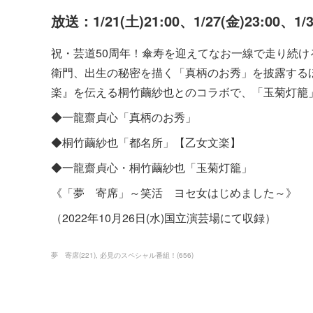
放送：1/21(土)21:00、1/27(金)23:00、1/
祝・芸道50周年！傘寿を迎えてなお一線で走り続
衛門、出生の秘密を描く「真柄のお秀」を披露する
楽』を伝える桐竹繭紗也とのコラボで、「玉菊灯籠
◆一龍齋貞心「真柄のお秀」
◆桐竹繭紗也「都名所」【乙女文楽】
◆一龍齋貞心・桐竹繭紗也「玉菊灯籠」
《「夢 寄席」～笑活 ヨセ女はじめました～》
（2022年10月26日(水)国立演芸場にて収録）
夢 寄席
(
221
)
必見のスペシャル番組！
(
656
)