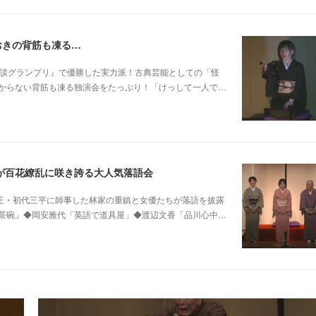
おきの背筋も凍る…
 他稲川淳二『怪談グランプリ』で優勝した実力派！古典芸能としての「怪
からない背筋も凍る独演会をたっぷり！「けっして一人で…
が百花繚乱に咲き誇る大人気落語会
0 他昭和の爆笑王・初代三平に師事した林家の重鎮と女優たちが落語を披露
茶碗」◆岡安雅代「英語で道具屋」◆渡辺文香「品川心中…