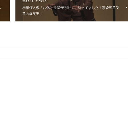
2022.12.17 09:15
じ
柳家権太楼「お化け長屋/子別れ」～待ってました！紫綬褒章受
章の爆笑王！