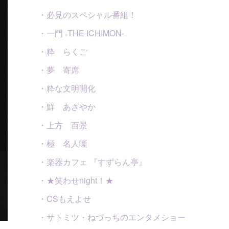
・必見のスペシャル番組！
・一門 -THE ICHIMON-
・粋 らくご
・夢 寄席
・粋な文明開化
・鮮 あざやか
・上方 百景
・極 名人噺
・楽器カフェ 『すずらん亭』
・★笑わせnight！★
・CSもえよせ
・サトミツ・ねづっちのエンタメショー