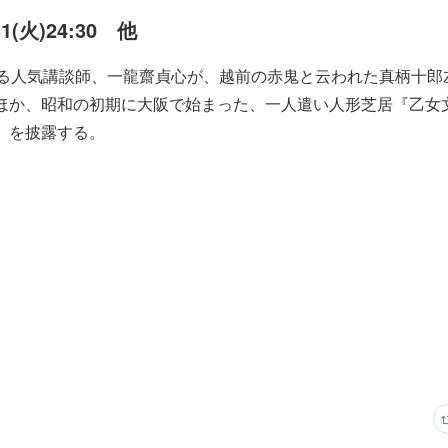
31(火)24:30 他
ける人気講談師、一龍齋貞心が、越前の赤鬼と云われた真柄十郎
ほか、昭和の初期に大阪で始まった、一人遣い人形芝居『乙女
」を披露する。