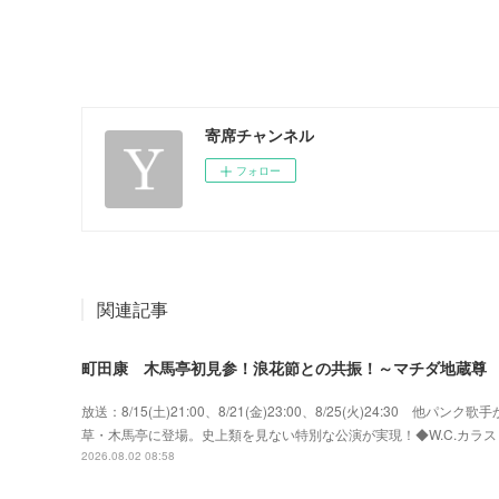
寄席チャンネル
フォロー
関連記事
町田康 木馬亭初見参！浪花節との共振！～マチダ地蔵尊
放送：8/15(土)21:00、8/21(金)23:00、8/25(火)24:3
草・木馬亭に登場。史上類を見ない特別な公演が実現！◆W.C.カラス w
2026.08.02 08:58