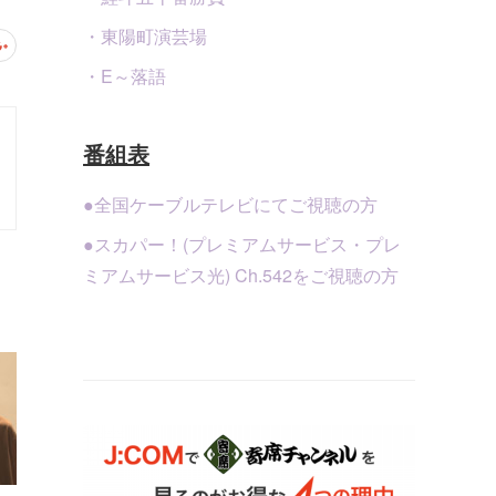
・東陽町演芸場
・E～落語
番組表
●全国ケーブルテレビにてご視聴の方
●スカパー！(プレミアムサービス・プレ
ミアムサービス光) Ch.542をご視聴の方