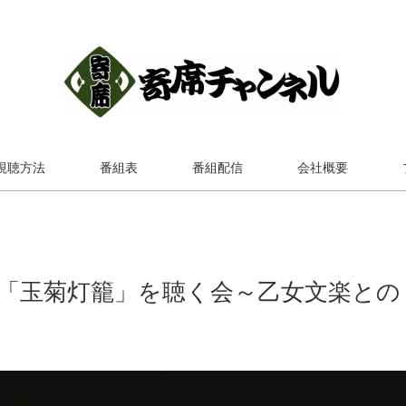
視聴方法
番組表
番組配信
会社概要
年「玉菊灯籠」を聴く会～乙女文楽との