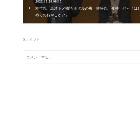
2022.12.28 08:16
桂竹丸「鳥濱トメ物語 ホタルの母」桂笹丸「死神」他～『は
めてのおやこかい』
0
コメント