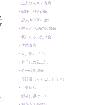
・上方やんちゃ寄席
・嗚呼、成金の壁
左
・恋人-KOITO-指南
文
・桂三若 落語の図書館
・氣になるふたり会
・沈黙寄席
・立川流ver.3.01
・竹千代の風土記
・竹千代学習会
・落語道（らくご，どう？）
・行楽日和
・鯉斗に訊け！！
・鯉斗五十番勝負