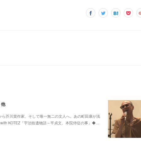
 他
0 他パンク歌手から芥川賞作家、そして唯一無二の文人へ。あの町田康が浅
ith KOTEZ「宇治拾遺物語～平貞文、本院侍従の事」◆…