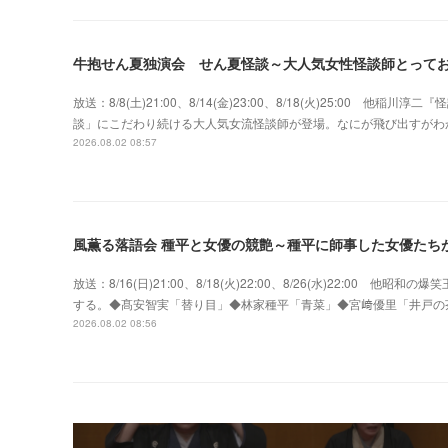
牛抱せん夏独演会 せん夏怪談～大人気女性怪談師とって
放送：8/8(土)21:00、8/14(金)23:00、8/18(火)25:00
談」にこだわり続ける大人気女流怪談師が登場。なにが飛び出すがわ
2026.08.02 08:57
風薫る落語会 種平と女優の競艶～種平に師事した女優たち
放送：8/16(日)21:00、8/18(火)22:00、8/26(水)22:0
する。◆髙安智実「替り目」◆林家種平「青菜」◆宮﨑優里「井戸の
2026.08.02 08:56