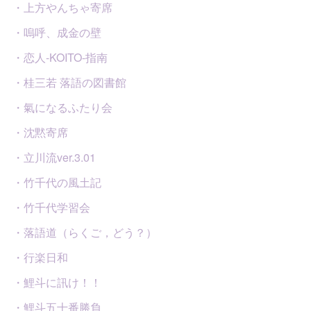
・上方やんちゃ寄席
・嗚呼、成金の壁
・恋人-KOITO-指南
・桂三若 落語の図書館
・氣になるふたり会
・沈黙寄席
・立川流ver.3.01
・竹千代の風土記
・竹千代学習会
・落語道（らくご，どう？）
・行楽日和
・鯉斗に訊け！！
・鯉斗五十番勝負