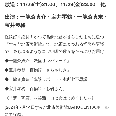
放送：11/23(土)21:00、11/29(金)23:00 他
出演：一龍斎貞介・宝井琴鶴・一龍斎貞奈・
宝井琴梅
怪談好き必見！かつて葛飾北斎が暮らしたまちに建つ
『すみだ北斎美術館』で、北斎にまつわる怪談を講談
で！身も凍るようなコワい噺の数々をたっぷりお届け！
◆一龍斎貞介「妖怪オンパレード」
◆宝井琴鶴「百物語・さらやしき」
◆一龍斎貞奈「講談リポート・本所七不思議」
◆宝井琴梅「百物語・お岩さん」
《「夢 寄席」～笑活 ヨセ女はじめました～》
(2024年7月14日すみだ北斎美術館MARUGEN100ホール
にて収録。)