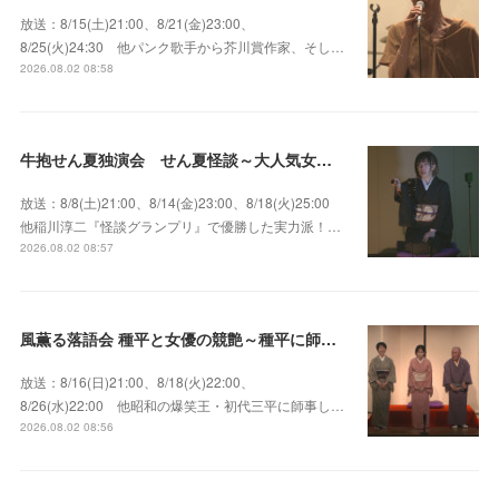
放送：8/15(土)21:00、8/21(金)23:00、
8/25(火)24:30 他パンク歌手から芥川賞作家、そし…
2026.08.02 08:58
牛抱せん夏独演会 せん夏怪談～大人気女性怪談師とっておきの背筋も凍る…
放送：8/8(土)21:00、8/14(金)23:00、8/18(火)25:00
他稲川淳二『怪談グランプリ』で優勝した実力派！…
2026.08.02 08:57
風薫る落語会 種平と女優の競艶～種平に師事した女優たちが百花繚乱に咲き誇る大人気落語会
放送：8/16(日)21:00、8/18(火)22:00、
8/26(水)22:00 他昭和の爆笑王・初代三平に師事し…
2026.08.02 08:56