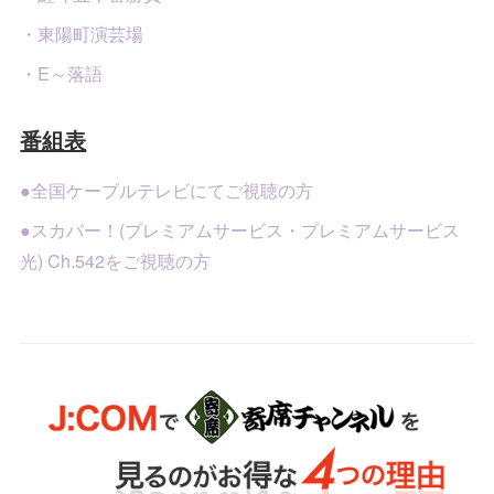
・東陽町演芸場
・E～落語
番組表
●全国ケーブルテレビにてご視聴の方
●スカパー！(プレミアムサービス・プレミアムサービス
光) Ch.542をご視聴の方