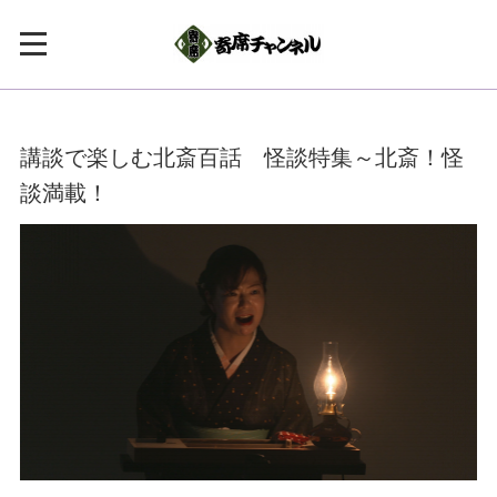
講談で楽しむ北斎百話 怪談特集～北斎！怪
談満載！