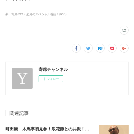
夢 寄席
(
221
)
必見のスペシャル番組！
(
656
)
寄席チャンネル
フォロー
関連記事
町田康 木馬亭初見参！浪花節との共振！～マチダ地蔵尊 他