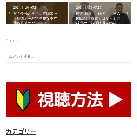
2024.11.01 07:34
2024.11.01 07:30
古今亭菊之丞「三味線栗毛
露の団姫「一眼国」／露の
／船徳」～粋で洒脱な本寸
団四郎「青菜」ほか～上方
法を見逃すな！
落語の正統派後継者師弟…
0
コメント
カテゴリー