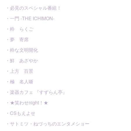
・必見のスペシャル番組！
・一門 -THE ICHIMON-
・粋 らくご
・夢 寄席
・粋な文明開化
・鮮 あざやか
・上方 百景
・極 名人噺
・楽器カフェ 『すずらん亭』
・★笑わせnight！★
・CSもえよせ
・サトミツ・ねづっちのエンタメショー