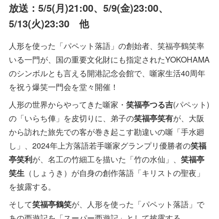
放送：5/5(月)21:00、5/9(金)23:00、
5/13(火)23:30 他
人形を使った「パペット落語」の創始者、笑福亭鶴笑率
いる一門が、国の重要文化財にも指定されたYOKOHAMA
のシンボルとも言える開港記念会館で、噺家生活40周年
を祝う爆笑一門会を堂々開催！
人形の世界からやってきた噺家・
笑福亭つる吉
(パペット)
の「いらち俥」を皮切りに、弟子の
笑福亭笑有
が、大阪
から訪れた旅先での客が巻き起こす勘違いの噺「手水廻
し」、2024年上方落語若手噺家グランプリ優勝者の
笑福
亭笑利
が、名工の竹細工を描いた「竹の水仙」、
笑福亭
笑生
（しょうき）が自身の創作落語「キリストの聖夜」
を披露する。
そして
笑福亭鶴笑
が、人形を使った「パペット落語」で
あの西遊記を「スーパー西遊記」として披露する。