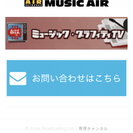
© Atoss Broadcasting Ltd. / 寄席チャンネル