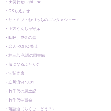
・★笑わせnight！★
・CSもえよせ
・サトミツ・ねづっちのエンタメショー
・上方やんちゃ寄席
・嗚呼、成金の壁
・恋人-KOITO-指南
・桂三若 落語の図書館
・氣になるふたり会
・沈黙寄席
・立川流ver.3.01
・竹千代の風土記
・竹千代学習会
・落語道（らくご，どう？）