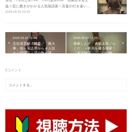
益々芸に磨きがかかる人気落語家！言葉の行き違い…
2026.06.30 22:23
2025.05.01 12:59
2025.05.01 12:56
五街道雲助「狸賽／「厩火
林家しん平「火焔太鼓／ら
事」他～落語界から４人目
くだ」～映画を撮る噺家！
の人間国宝！芸の艶を堪…
「落語物語」「二つ目物…
0
コメント