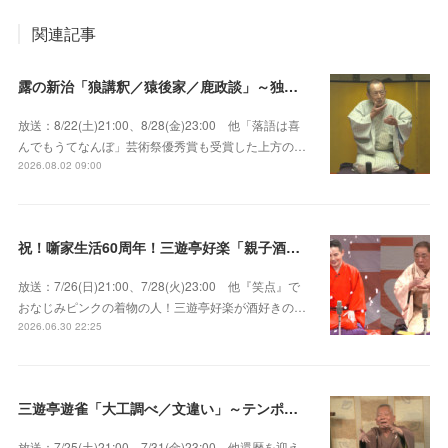
関連記事
露の新治「狼講釈／猿後家／鹿政談」～独演会は毎回満員御礼！上方の人気重鎮落語家！
放送：8/22(土)21:00、8/28(金)23:00 他「落語は喜
んでもうてなんぼ」芸術祭優秀賞も受賞した上方の…
2026.08.02 09:00
祝！噺家生活60周年！三遊亭好楽「親子酒」錦笑亭満堂「桜ん坊」～満堂フェス2026
放送：7/26(日)21:00、7/28(火)23:00 他『笑点』で
おなじみピンクの着物の人！三遊亭好楽が酒好きの…
2026.06.30 22:25
三遊亭遊雀「大工調べ／文違い」～テンポよくたたみかける語り口で人気・実力とも屈指！
放送：7/25(土)21:00、7/31(金)23:00 他還暦を迎え