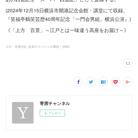
(2024年12月15日横浜市開港記念会館・講堂にて収録。
『笑福亭鶴笑芸歴40周年記念「一門会男組」横浜公演』)
《「上方 百景」～江戸とは一味違う高座をお届け～》
上方 百景
(
49
)
必見のスペシャル番組！
(
656
)
寄席チャンネル
フォロー