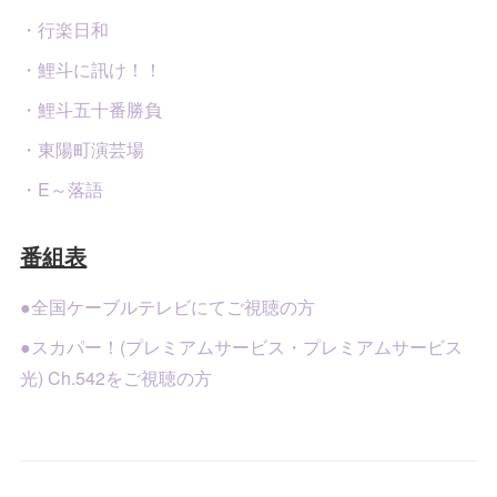
・行楽日和
・鯉斗に訊け！！
・鯉斗五十番勝負
・東陽町演芸場
・E～落語
番組表
●全国ケーブルテレビにてご視聴の方
●スカパー！(プレミアムサービス・プレミアムサービス
光) Ch.542をご視聴の方