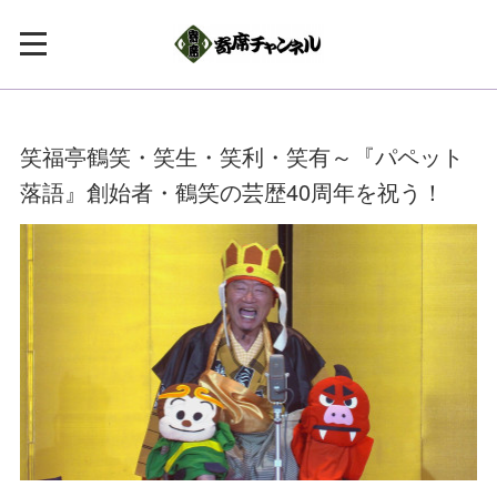
笑福亭鶴笑・笑生・笑利・笑有～『パペット
落語』創始者・鶴笑の芸歴40周年を祝う！