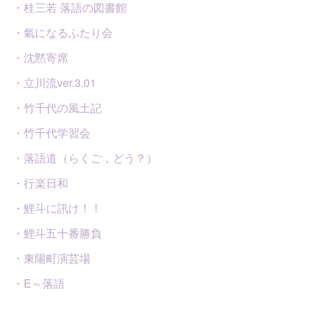
・桂三若 落語の図書館
・氣になるふたり会
・沈黙寄席
・立川流ver.3.01
・竹千代の風土記
・竹千代学習会
・落語道（らくご，どう？）
・行楽日和
・鯉斗に訊け！！
・鯉斗五十番勝負
・東陽町演芸場
・E～落語