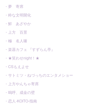
・夢 寄席
・粋な文明開化
・鮮 あざやか
・上方 百景
・極 名人噺
・楽器カフェ 『すずらん亭』
・★笑わせnight！★
・CSもえよせ
・サトミツ・ねづっちのエンタメショー
・上方やんちゃ寄席
・嗚呼、成金の壁
・恋人-KOITO-指南