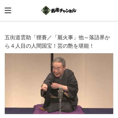
五街道雲助「狸賽／「厩火事」他～落語界か
ら４人目の人間国宝！芸の艶を堪能！