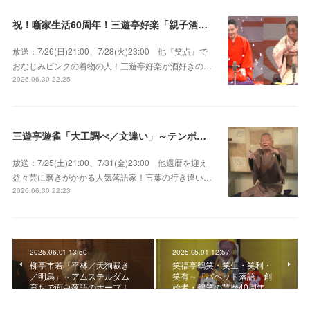
祝！噺家生活60周年！三遊亭好楽「親子酒」錦笑亭満堂「桜ん坊」～満堂フェス2026
放送：7/26(日)21:00、7/28(火)23:00 他『笑点』で
おなじみピンクの着物の人！三遊亭好楽が酒好きの…
2026.06.30 22:25
三遊亭遊雀「大工調べ／文違い」～テンポよくたたみかける語り口で人気・実力とも屈指！
放送：7/25(土)21:00、7/31(金)23:00 他還暦を迎え
益々芸に磨きがかかる人気落語家！言葉の行き違い…
2026.06.30 22:23
2025.06.01 13:50
2025.05.01 12:57
柳亭市若「平林／天狗裁き
笑福亭鶴笑・笑生・笑利・
／明烏」～アムステルダム
笑有～『パペット落語』創
育ちで面白落語のホープ！
始者・鶴笑の芸歴40周年…