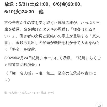
放送：5/31(土)21:00、6/6(金)23:00、
6/10(火)24:30 他
古今亭志ん生の芸を受け継ぐ正統派の雄が、たっぷり三
席を披露。命を助けたタヌキの恩返し「狸賽（たぬさ
い）」、働き者の女房と髪結いの亭主が登場する「厩火
事」、金銭欲丸出しの船頭が機転を利かせて大金をねら
う「夢金」を披露。
(2025年2月24日紀尾井ホールにて収録。『紀尾井らくご
五街道雲助独演会』)
《「極 名人噺」～唯一無二、至高の伝承芸を貴方に
～》
極 名人噺
(
21
)
必見のスペシャル番組！
(
656
)