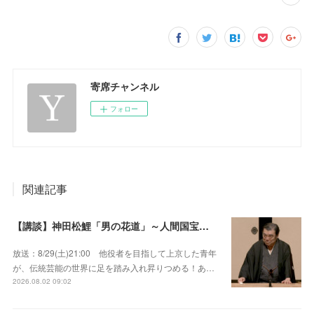
寄席チャンネル
フォロー
関連記事
【講談】神田松鯉「男の花道」～人間国宝が男の約束を描いた大作を披露！
放送：8/29(土)21:00 他役者を目指して上京した青年
が、伝統芸能の世界に足を踏み入れ昇りつめる！あ…
2026.08.02 09:02