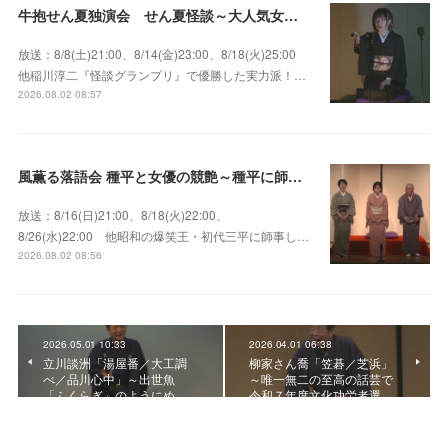
牛抱せん夏独演会 せん夏怪談～大人気女性怪談師とっておきの背筋も凍る…
放送：8/8(土)21:00、8/14(金)23:00、8/18(火)25:00
他稲川淳二『怪談グランプリ』で優勝した実力派！…
2026.08.02 08:57
風薫る落語会 種平と女優の競艶～種平に師事した女優たちが百花繚乱に咲き誇る大人気落語会
放送：8/16(日)21:00、8/18(火)22:00、
8/26(水)22:00 他昭和の爆笑王・初代三平に師事し…
2026.08.02 08:56
2026.05.01 10:33
2026.04.01 06:38
立川談洲「湯屋番／大工調
柳家さん喬「笠碁／芝浜」
べ／品川心中」～出世魚
～唯一無二の至高の話芸で
「ふくらぎ」のようにめ…
令和７年度文化功労者選…