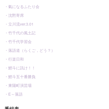
・氣になるふたり会
・沈黙寄席
・立川流ver.3.01
・竹千代の風土記
・竹千代学習会
・落語道（らくご，どう？）
・行楽日和
・鯉斗に訊け！！
・鯉斗五十番勝負
・東陽町演芸場
・E～落語
番組表