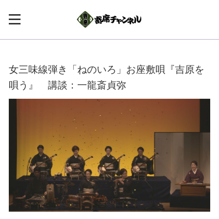
女三味線弾き「ねのいろ」お座敷唄『吉原を
唄う』 講談：一龍斎貞弥