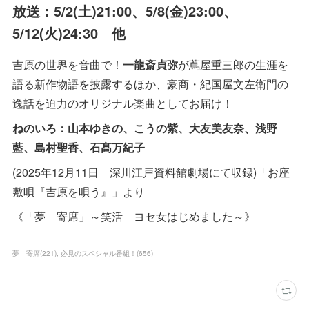
放送：5/2(土)21:00、5/8(金)23:00、
5/12(火)24:30 他
吉原の世界を音曲で！
一龍斎貞弥
が蔦屋重三郎の生涯を
語る新作物語を披露するほか、豪商・紀国屋文左衛門の
逸話を迫力のオリジナル楽曲としてお届け！
ねのいろ：山本ゆきの、こうの紫、大友美友奈、浅野
藍、島村聖香、石髙万紀子
(2025年12月11日 深川江戸資料館劇場にて収録)「お座
敷唄『吉原を唄う』」より
《「夢 寄席」～笑活 ヨセ女はじめました～》
夢 寄席
(
221
)
必見のスペシャル番組！
(
656
)