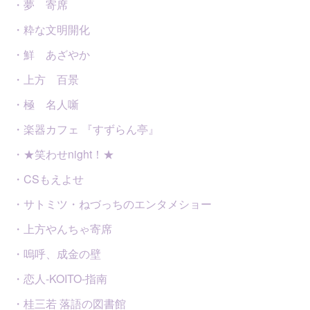
・夢 寄席
・粋な文明開化
・鮮 あざやか
・上方 百景
・極 名人噺
・楽器カフェ 『すずらん亭』
・★笑わせnight！★
・CSもえよせ
・サトミツ・ねづっちのエンタメショー
・上方やんちゃ寄席
・嗚呼、成金の壁
・恋人-KOITO-指南
・桂三若 落語の図書館