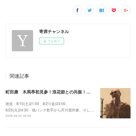
寄席チャンネル
フォロー
関連記事
町田康 木馬亭初見参！浪花節との共振！～マチダ地蔵尊 他
放送：8/15(土)21:00、8/21(金)23:00、
8/25(火)24:30 他パンク歌手から芥川賞作家、そし…
2026.08.02 08:58