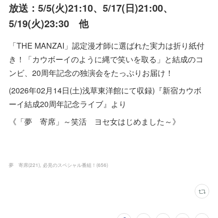
放送：5/5(火)21:10、5/17(日)21:00、
5/19(火)23:30 他
「THE MANZAI」認定漫才師に選ばれた実力は折り紙付
き！「カウボーイのように縄で笑いを取る」と結成のコ
ンビ、20周年記念の独演会をたっぷりお届け！
(2026年02月14日(土)浅草東洋館にて収録)『新宿カウボ
ーイ結成20周年記念ライブ』より
《「夢 寄席」～笑活 ヨセ女はじめました～》
夢 寄席
(
221
)
必見のスペシャル番組！
(
656
)