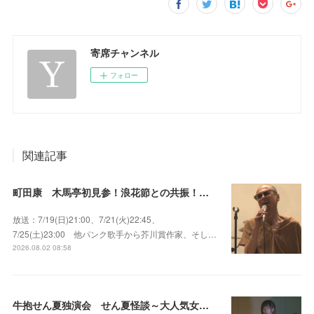
寄席チャンネル
フォロー
関連記事
町田康 木馬亭初見参！浪花節との共振！～マチダ地蔵尊 他
放送：7/19(日)21:00、7/21(火)22:45、
7/25(土)23:00 他パンク歌手から芥川賞作家、そし…
2026.08.02 08:58
牛抱せん夏独演会 せん夏怪談～大人気女性怪談師とっておきの背筋も凍る…