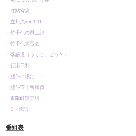
・沈黙寄席
・立川流ver.3.01
・竹千代の風土記
・竹千代学習会
・落語道（らくご，どう？）
・行楽日和
・鯉斗に訊け！！
・鯉斗五十番勝負
・東陽町演芸場
・E～落語
番組表