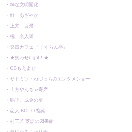
・粋な文明開化
・鮮 あざやか
・上方 百景
・極 名人噺
・楽器カフェ 『すずらん亭』
・★笑わせnight！★
・CSもえよせ
・サトミツ・ねづっちのエンタメショー
・上方やんちゃ寄席
・嗚呼、成金の壁
・恋人-KOITO-指南
・桂三若 落語の図書館
・氣になるふたり会