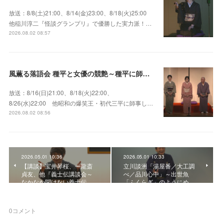
放送：8/8(土)21:00、8/14(金)23:00、8/18(火)25:00
他稲川淳二『怪談グランプリ』で優勝した実力派！…
2026.08.02 08:57
風薫る落語会 種平と女優の競艶～種平に師事した女優たちが百花繚乱に咲き誇る大人気落語会
放送：8/16(日)21:00、8/18(火)22:00、
8/26(水)22:00 他昭和の爆笑王・初代三平に師事し…
2026.08.02 08:56
2026.05.01 10:36
2026.05.01 10:33
【講談】宝井琴桜、一龍斎
立川談洲「湯屋番／大工調
貞友、他『義士伝講談会～
べ／品川心中」～出世魚
なかなか聞けない義士伝…
「ふくらぎ」のようにめ…
0
コメント