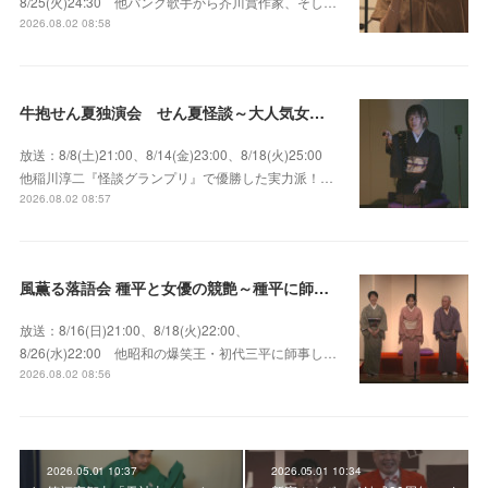
8/25(火)24:30 他パンク歌手から芥川賞作家、そし…
2026.08.02 08:58
牛抱せん夏独演会 せん夏怪談～大人気女性怪談師とっておきの背筋も凍る…
放送：8/8(土)21:00、8/14(金)23:00、8/18(火)25:00
他稲川淳二『怪談グランプリ』で優勝した実力派！…
2026.08.02 08:57
風薫る落語会 種平と女優の競艶～種平に師事した女優たちが百花繚乱に咲き誇る大人気落語会
放送：8/16(日)21:00、8/18(火)22:00、
8/26(水)22:00 他昭和の爆笑王・初代三平に師事し…
2026.08.02 08:56
2026.05.01 10:37
2026.05.01 10:34