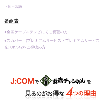
・E～落語
番組表
●全国ケーブルテレビにてご視聴の方
●スカパー！(プレミアムサービス・プレミアムサービス
光) Ch.542をご視聴の方