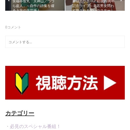
笑福亭智丸「天神山／つづ
新宿カウボーイ結成20周年
ら盗人」～自作の詩集を綴
記念ライブ～老若男女問わ
る上方の文芸派！
ず愛される笑いのステー…
0
コメント
カテゴリー
・必見のスペシャル番組！