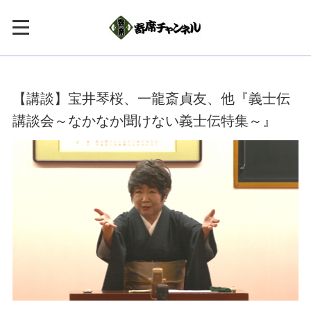
【講談】宝井琴桜、一龍斎貞友、他『義士伝
講談会～なかなか聞けない義士伝特集～』