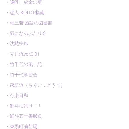
・嗚呼、成金の壁
・恋人-KOITO-指南
・桂三若 落語の図書館
・氣になるふたり会
・沈黙寄席
・立川流ver.3.01
・竹千代の風土記
・竹千代学習会
・落語道（らくご，どう？）
・行楽日和
・鯉斗に訊け！！
・鯉斗五十番勝負
・東陽町演芸場