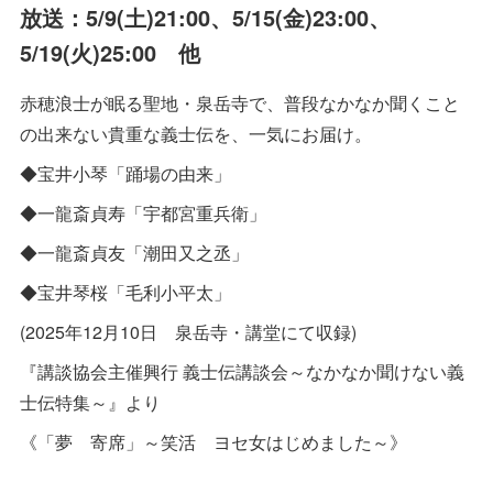
放送：5/9(土)21:00、5/15(金)23:00、
5/19(火)25:00 他
赤穂浪士が眠る聖地・泉岳寺で、普段なかなか聞くこと
の出来ない貴重な義士伝を、一気にお届け。
◆宝井小琴「踊場の由来」
◆一龍斎貞寿「宇都宮重兵衛」
◆一龍斎貞友「潮田又之丞」
◆宝井琴桜「毛利小平太」
(2025年12月10日 泉岳寺・講堂にて収録)
『講談協会主催興行 義士伝講談会～なかなか聞けない義
士伝特集～』より
《「夢 寄席」～笑活 ヨセ女はじめました～》