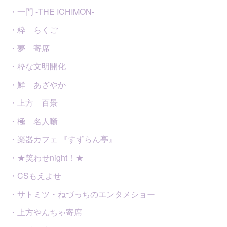
・一門 -THE ICHIMON-
・粋 らくご
・夢 寄席
・粋な文明開化
・鮮 あざやか
・上方 百景
・極 名人噺
・楽器カフェ 『すずらん亭』
・★笑わせnight！★
・CSもえよせ
・サトミツ・ねづっちのエンタメショー
・上方やんちゃ寄席