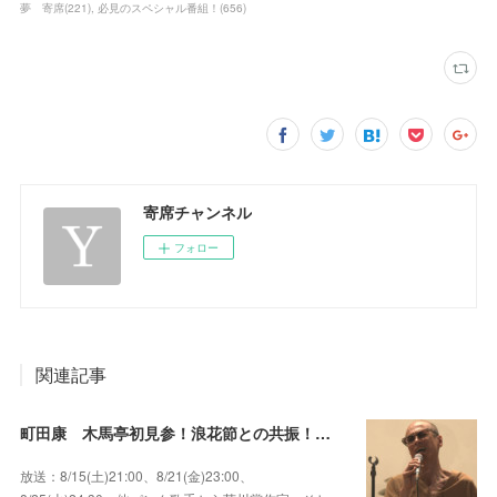
夢 寄席
(
221
)
必見のスペシャル番組！
(
656
)
寄席チャンネル
フォロー
関連記事
町田康 木馬亭初見参！浪花節との共振！～マチダ地蔵尊 他
放送：8/15(土)21:00、8/21(金)23:00、