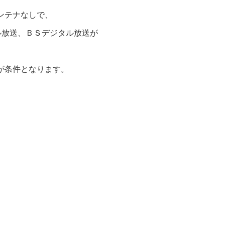
ンテナなしで、
ル放送、ＢＳデジタル放送が
が条件となります。
）