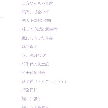
・上方やんちゃ寄席
・嗚呼、成金の壁
・恋人-KOITO-指南
・桂三若 落語の図書館
・氣になるふたり会
・沈黙寄席
・立川流ver.3.01
・竹千代の風土記
・竹千代学習会
・落語道（らくご，どう？）
・行楽日和
・鯉斗に訊け！！
・鯉斗五十番勝負