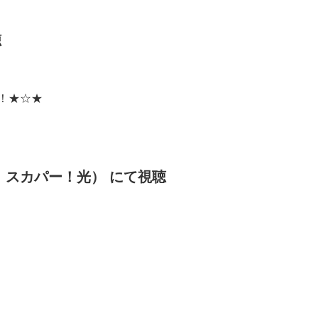
聴
中！★☆★
：スカパー！光） にて視聴