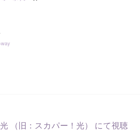
ら
e=way
光 （旧：スカパー！光） にて視聴