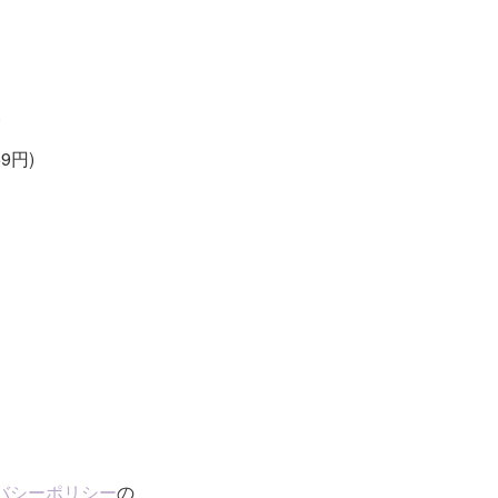
)
9円)
バシーポリシー
の