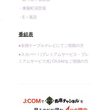
・東陽町演芸場
・E～落語
番組表
●全国ケーブルテレビにてご視聴の方
●スカパー！(プレミアムサービス・プレ
ミアムサービス光) Ch.542をご視聴の方