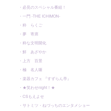
・必見のスペシャル番組！
・一門 -THE ICHIMON-
・粋 らくご
・夢 寄席
・粋な文明開化
・鮮 あざやか
・上方 百景
・極 名人噺
・楽器カフェ 『すずらん亭』
・★笑わせnight！★
・CSもえよせ
・サトミツ・ねづっちのエンタメショー