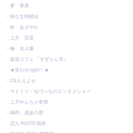
・夢 寄席
・粋な文明開化
・鮮 あざやか
・上方 百景
・極 名人噺
・楽器カフェ 『すずらん亭』
・★笑わせnight！★
・CSもえよせ
・サトミツ・ねづっちのエンタメショー
・上方やんちゃ寄席
・嗚呼、成金の壁
・恋人-KOITO-指南