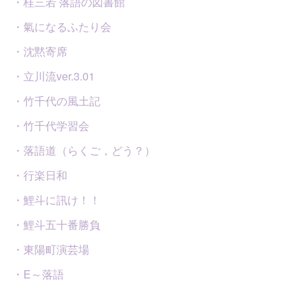
・桂三若 落語の図書館
・氣になるふたり会
・沈黙寄席
・立川流ver.3.01
・竹千代の風土記
・竹千代学習会
・落語道（らくご，どう？）
・行楽日和
・鯉斗に訊け！！
・鯉斗五十番勝負
・東陽町演芸場
・E～落語