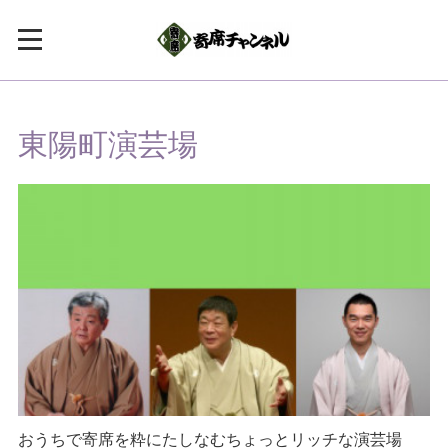
東陽町演芸場
おうちで寄席を粋にたしなむちょっとリッチな演芸場