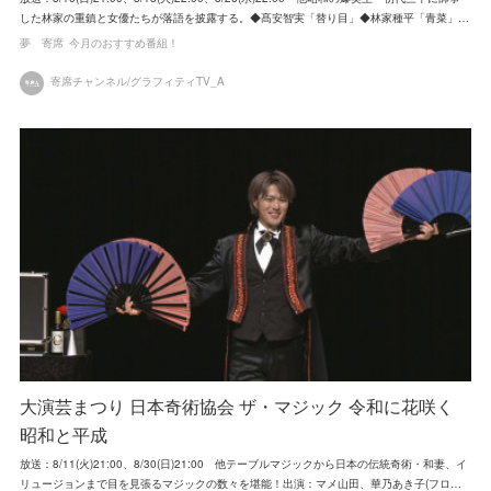
した林家の重鎮と女優たちが落語を披露する。◆髙安智実「替り目」◆林家種平「青菜」…
夢 寄席
今月のおすすめ番組！
寄席チャンネル/グラフィティTV_A
大演芸まつり 日本奇術協会 ザ・マジック 令和に花咲く
昭和と平成
放送：8/11(火)21:00、8/30(日)21:00 他テーブルマジックから日本の伝統奇術・和妻、イ
リュージョンまで目を見張るマジックの数々を堪能！出演：マメ山田、華乃あき子(フロ…