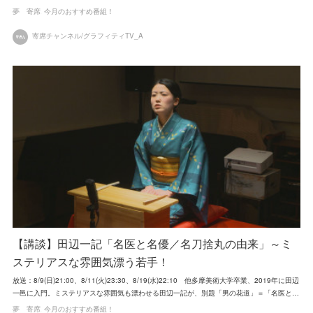
夢 寄席
今月のおすすめ番組！
寄席チャンネル/グラフィティTV_A
【講談】田辺一記「名医と名優／名刀捨丸の由来」～ミ
ステリアスな雰囲気漂う若手！
放送：8/9(日)21:00、8/11(火)23:30、8/19(水)22:10 他多摩美術大学卒業、2019年に田辺
一邑に入門。ミステリアスな雰囲気も漂わせる田辺一記が、別題「男の花道」＝「名医と…
夢 寄席
今月のおすすめ番組！