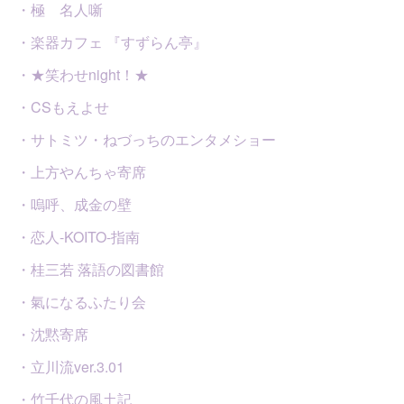
・極 名人噺
・楽器カフェ 『すずらん亭』
・★笑わせnight！★
・CSもえよせ
・サトミツ・ねづっちのエンタメショー
・上方やんちゃ寄席
・嗚呼、成金の壁
・恋人-KOITO-指南
・桂三若 落語の図書館
・氣になるふたり会
・沈黙寄席
・立川流ver.3.01
・竹千代の風土記