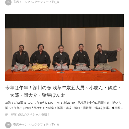
寄席チャンネル/グラフィティTV_A
今年は午年！深川の春 浅草午歳五人男～小志ん・鶴遊・
一太郎・岡大介・猪馬ぽん太
放送：7/12(日)21:00、7/14(火)23:00、7/18(土)23:30 他浅草を中心に活躍する、揃いも
揃って午年生まれの人気者たちが結集！落語・講談・浪曲・演歌師・漫談を披露。◆柳家…
夢 寄席
必見のスペシャル番組！
寄席チャンネル/グラフィティTV_A