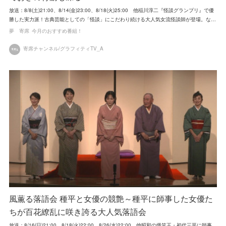
放送：8/8(土)21:00、8/14(金)23:00、8/18(火)25:00 他稲川淳二『怪談グランプリ』で優
勝した実力派！古典芸能としての「怪談」にこだわり続ける大人気女流怪談師が登場。な…
夢 寄席
今月のおすすめ番組！
寄席チャンネル/グラフィティTV_A
風薫る落語会 種平と女優の競艶～種平に師事した女優た
ちが百花繚乱に咲き誇る大人気落語会
放送：8/16(日)21:00、8/18(火)22:00、8/26(水)22:00 他昭和の爆笑王・初代三平に師事