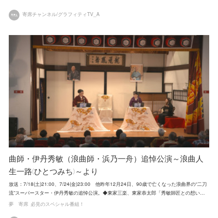
寄席チャンネル/グラフィティTV_A
曲師・伊丹秀敏（浪曲師・浜乃一舟）追悼公演～浪曲人
生一路(ひとつみち)～より
放送：7/18(土)21:00、7/24(金)23:00 他昨年12月24日、90歳で亡くなった浪曲界の“二刀
流”スーパースター・伊丹秀敏の追悼公演。◆東家三楽、東家恭太郎「秀敏師匠との想い…
夢 寄席
必見のスペシャル番組！