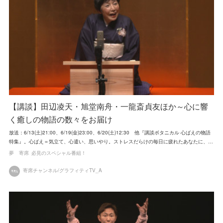
【講談】田辺凌天・旭堂南舟・一龍斎貞友ほか～心に響
く癒しの物語の数々をお届け
放送：6/13(土)21:00、6/19(金)23:00、6/20(土)12:30 他『講談ボタニカル 心ばえの物語
特集』。心ばえ＝気立て、心遣い、思いやり。ストレスだらけの毎日に疲れたあなたに、…
夢 寄席
必見のスペシャル番組！
寄席チャンネル/グラフィティTV_A