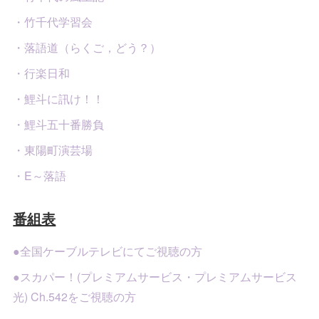
・竹千代学習会
・落語道（らくご，どう？）
・行楽日和
・鯉斗に訊け！！
・鯉斗五十番勝負
・東陽町演芸場
・E～落語
番組表
●全国ケーブルテレビにてご視聴の方
●スカパー！(プレミアムサービス・プレミアムサービス
光) Ch.542をご視聴の方