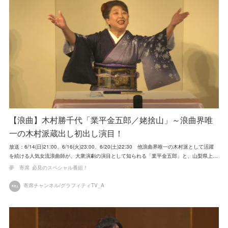
【浪曲】木村勝千代「業平金五郎／姥捨山」～浪曲界唯
一の木村派蔵出し初出し演目！
放送：6/14(日)21:00、6/16(火)23:00、6/20(土)22:30 他浪曲界唯一の木村派として活躍
を続ける人気女流浪曲師が、大衆演劇の演目として知られる「業平金五郎」と、山梨県上…
夢 寄席
必見のスペシャル番組！
寄席チャンネル/グラフィティTV_A