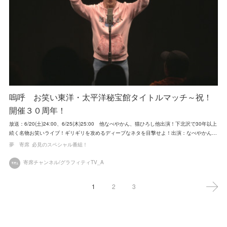
嗚呼 お笑い東洋・太平洋秘宝館タイトルマッチ～祝！
開催３０周年！
放送：6/20(土)24:00、6/25(木)25:00 他なべやかん、猫ひろし他出演！下北沢で30年以上
続く名物お笑いライブ！ギリギリを攻めるディープなネタを目撃せよ！出演：なべやかん…
夢 寄席
必見のスペシャル番組！
寄席チャンネル/グラフィティTV_A
1
2
3