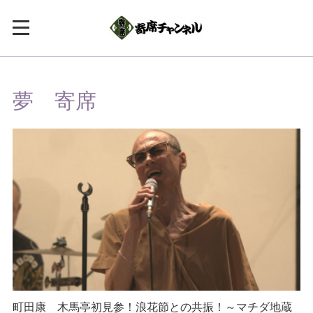
夢 寄席
町田康 木馬亭初見参！浪花節との共振！～マチダ地蔵