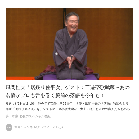
風間杜夫「居残り佐平次」ゲスト：三遊亭歌武蔵～あの
名優がプロも舌を巻く腕前の落語を今年も！
放送：6/28(日)21:00 他今年で芸能生活55周年！名優・風間杜夫の『落語』独演会より、
廓噺「居残り佐平次」を、ゲストの三遊亭歌武蔵が、力士・稲川と江戸の商人たちとの心…
夢 寄席
必見のスペシャル番組！
寄席チャンネル/グラフィティTV_A