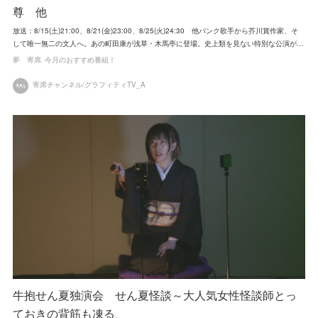
尊 他
放送：8/15(土)21:00、8/21(金)23:00、8/25(火)24:30 他パンク歌手から芥川賞作家、そ
して唯一無二の文人へ。あの町田康が浅草・木馬亭に登場。史上類を見ない特別な公演が…
夢 寄席
今月のおすすめ番組！
寄席チャンネル/グラフィティTV_A
牛抱せん夏独演会 せん夏怪談～大人気女性怪談師とっ
ておきの背筋も凍る…