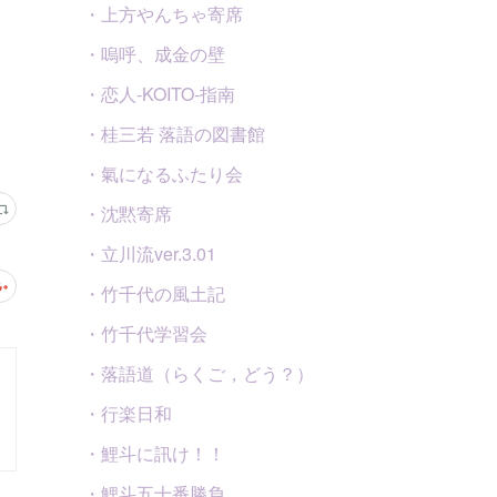
・上方やんちゃ寄席
・嗚呼、成金の壁
・恋人-KOITO-指南
・桂三若 落語の図書館
・氣になるふたり会
・沈黙寄席
・立川流ver.3.01
・竹千代の風土記
・竹千代学習会
・落語道（らくご，どう？）
・行楽日和
・鯉斗に訊け！！
・鯉斗五十番勝負