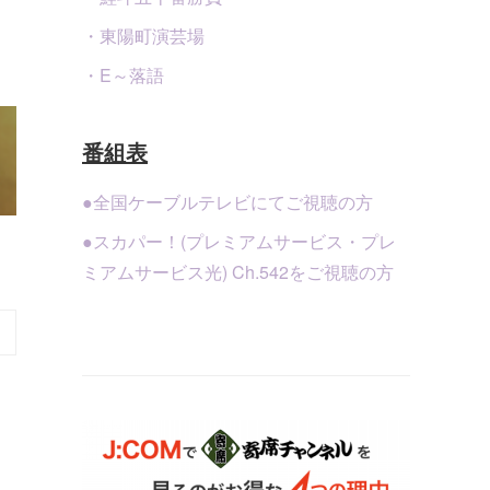
・東陽町演芸場
・E～落語
番組表
●全国ケーブルテレビにてご視聴の方
●スカパー！(プレミアムサービス・プレ
ミアムサービス光) Ch.542をご視聴の方