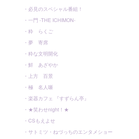
・必見のスペシャル番組！
・一門 -THE ICHIMON-
・粋 らくご
・夢 寄席
・粋な文明開化
・鮮 あざやか
・上方 百景
・極 名人噺
・楽器カフェ 『すずらん亭』
・★笑わせnight！★
・CSもえよせ
・サトミツ・ねづっちのエンタメショー