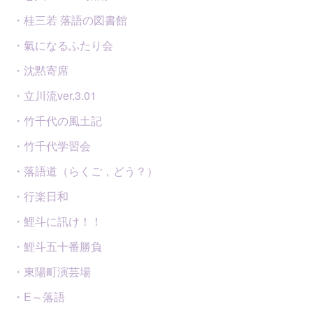
・桂三若 落語の図書館
・氣になるふたり会
・沈黙寄席
・立川流ver.3.01
・竹千代の風土記
・竹千代学習会
・落語道（らくご，どう？）
・行楽日和
・鯉斗に訊け！！
・鯉斗五十番勝負
・東陽町演芸場
・E～落語