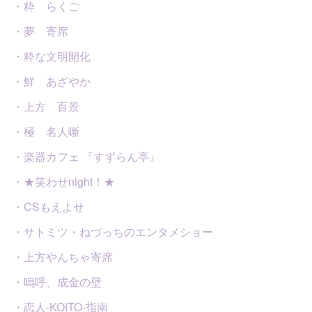
・粋 らくご
・夢 寄席
・粋な文明開化
・鮮 あざやか
・上方 百景
・極 名人噺
・楽器カフェ 『すずらん亭』
・★笑わせnight！★
・CSもえよせ
・サトミツ・ねづっちのエンタメショー
・上方やんちゃ寄席
・嗚呼、成金の壁
・恋人-KOITO-指南