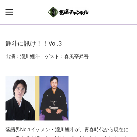
鯉斗に訊け！！Vol.3
出演：瀧川鯉斗 ゲスト：春風亭昇吾
落語界No.1イケメン・瀧川鯉斗が、青春時代から現在に