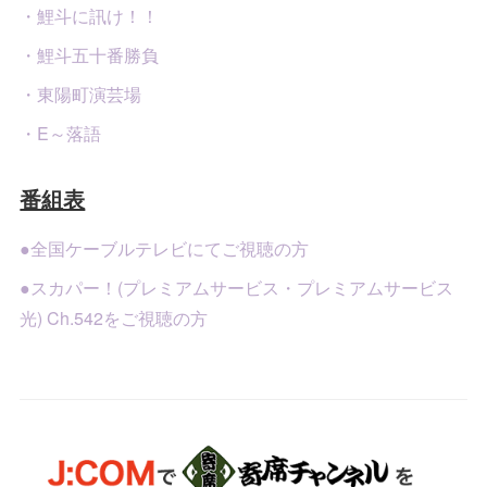
・鯉斗に訊け！！
・鯉斗五十番勝負
・東陽町演芸場
・E～落語
番組表
●全国ケーブルテレビにてご視聴の方
●スカパー！(プレミアムサービス・プレミアムサービス
光) Ch.542をご視聴の方