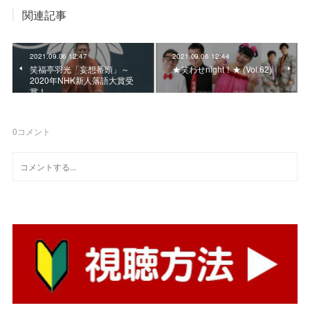
関連記事
2021.09.06 12:47
2021.09.06 12:44
笑福亭羽光「妄想番頭」～
★笑わせnight！★ (Vol.62)
2020年NHK新人落語大賞受
賞！
0
コメント