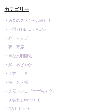
カテゴリー
・必見のスペシャル番組！
・一門 -THE ICHIMON-
・粋 らくご
・夢 寄席
・粋な文明開化
・鮮 あざやか
・上方 百景
・極 名人噺
・楽器カフェ 『すずらん亭』
・★笑わせnight！★
・CSもえよせ