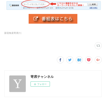
新宿角座寄席
(
1
)
寄席チャンネル
フォロー