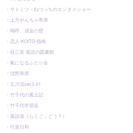
・サトミツ・ねづっちのエンタメショー
・上方やんちゃ寄席
・嗚呼、成金の壁
・恋人-KOITO-指南
・桂三若 落語の図書館
・氣になるふたり会
・沈黙寄席
・立川流ver.3.01
・竹千代の風土記
・竹千代学習会
・落語道（らくご，どう？）
・行楽日和