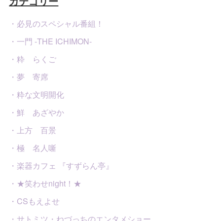
カテゴリー
・必見のスペシャル番組！
・一門 -THE ICHIMON-
・粋 らくご
・夢 寄席
・粋な文明開化
・鮮 あざやか
・上方 百景
・極 名人噺
・楽器カフェ 『すずらん亭』
・★笑わせnight！★
・CSもえよせ
・サトミツ・ねづっちのエンタメショー