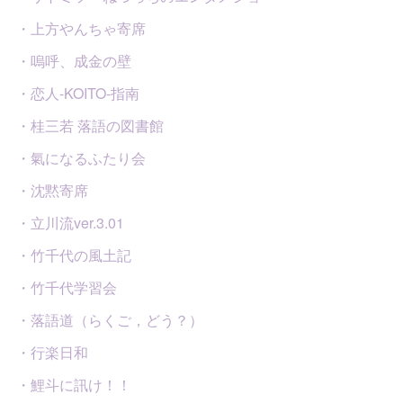
・上方やんちゃ寄席
・嗚呼、成金の壁
・恋人-KOITO-指南
・桂三若 落語の図書館
・氣になるふたり会
・沈黙寄席
・立川流ver.3.01
・竹千代の風土記
・竹千代学習会
・落語道（らくご，どう？）
・行楽日和
・鯉斗に訊け！！