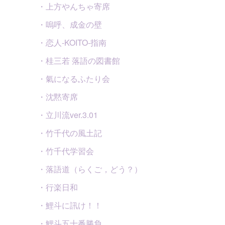
・上方やんちゃ寄席
・嗚呼、成金の壁
・恋人-KOITO-指南
・桂三若 落語の図書館
・氣になるふたり会
・沈黙寄席
・立川流ver.3.01
・竹千代の風土記
・竹千代学習会
・落語道（らくご，どう？）
・行楽日和
・鯉斗に訊け！！
・鯉斗五十番勝負