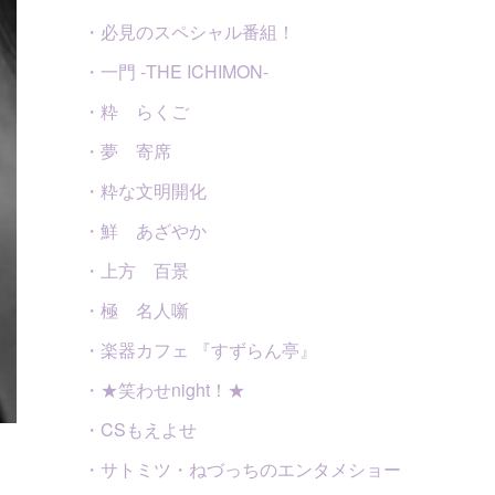
・必見のスペシャル番組！
・一門 -THE ICHIMON-
・粋 らくご
・夢 寄席
・粋な文明開化
・鮮 あざやか
・上方 百景
・極 名人噺
・楽器カフェ 『すずらん亭』
・★笑わせnight！★
・CSもえよせ
・サトミツ・ねづっちのエンタメショー