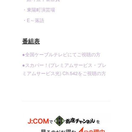
・東陽町演芸場
・E～落語
番組表
●全国ケーブルテレビにてご視聴の方
●スカパー！(プレミアムサービス・プレ
ミアムサービス光) Ch.542をご視聴の方