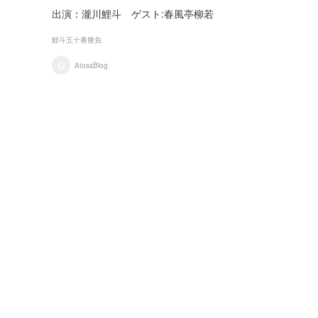
出演：瀧川鯉斗 ゲスト:春風亭柳若
鯉斗五十番勝負
AtossBlog