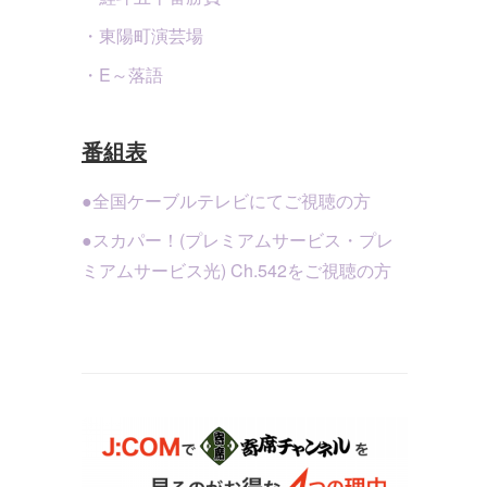
・東陽町演芸場
・E～落語
番組表
●全国ケーブルテレビにてご視聴の方
●スカパー！(プレミアムサービス・プレ
ミアムサービス光) Ch.542をご視聴の方