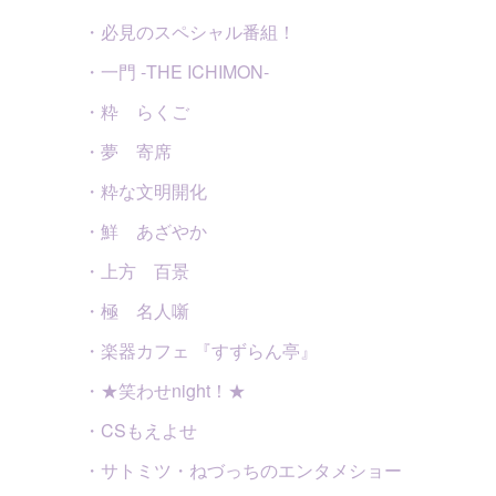
・必見のスペシャル番組！
・一門 -THE ICHIMON-
・粋 らくご
・夢 寄席
・粋な文明開化
・鮮 あざやか
・上方 百景
・極 名人噺
・楽器カフェ 『すずらん亭』
・★笑わせnight！★
・CSもえよせ
・サトミツ・ねづっちのエンタメショー