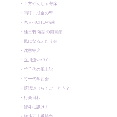
・上方やんちゃ寄席
・嗚呼、成金の壁
・恋人-KOITO-指南
・桂三若 落語の図書館
・氣になるふたり会
・沈黙寄席
・立川流ver.3.01
・竹千代の風土記
・竹千代学習会
・落語道（らくご，どう？）
・行楽日和
・鯉斗に訊け！！
・鯉斗五十番勝負