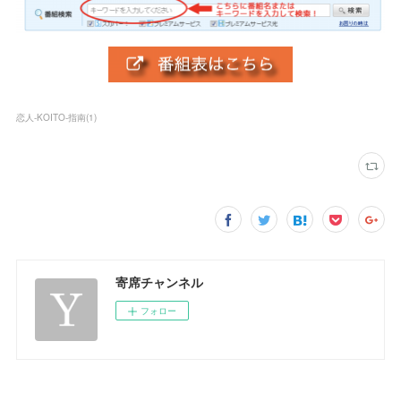
恋人-KOITO-指南
(
1
)
寄席チャンネル
フォロー