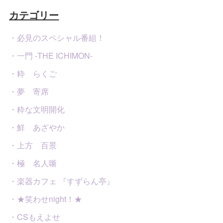
カテゴリー
・必見のスペシャル番組！
・一門 -THE ICHIMON-
・粋 らくご
・夢 寄席
・粋な文明開化
・鮮 あざやか
・上方 百景
・極 名人噺
・楽器カフェ 『すずらん亭』
・★笑わせnight！★
・CSもえよせ