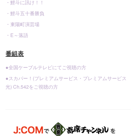
・鯉斗に訊け！！
・鯉斗五十番勝負
・東陽町演芸場
・E～落語
番組表
●全国ケーブルテレビにてご視聴の方
●スカパー！(プレミアムサービス・プレミアムサービス
光) Ch.542をご視聴の方