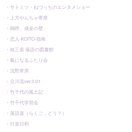
・サトミツ・ねづっちのエンタメショー
・上方やんちゃ寄席
・嗚呼、成金の壁
・恋人-KOITO-指南
・桂三若 落語の図書館
・氣になるふたり会
・沈黙寄席
・立川流ver.3.01
・竹千代の風土記
・竹千代学習会
・落語道（らくご，どう？）
・行楽日和