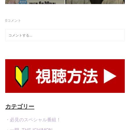
0
コメント
カテゴリー
・必見のスペシャル番組！
・一門 -THE ICHIMON-