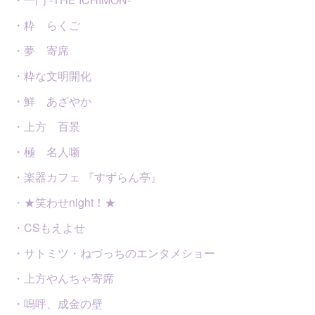
・粋 らくご
・夢 寄席
・粋な文明開化
・鮮 あざやか
・上方 百景
・極 名人噺
・楽器カフェ 『すずらん亭』
・★笑わせnight！★
・CSもえよせ
・サトミツ・ねづっちのエンタメショー
・上方やんちゃ寄席
・嗚呼、成金の壁