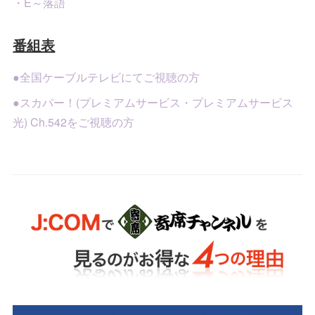
・E～落語
番組表
●全国ケーブルテレビにてご視聴の方
●スカパー！(プレミアムサービス・プレミアムサービス
光) Ch.542をご視聴の方