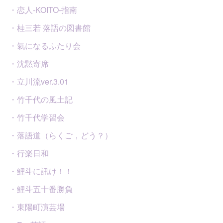
・恋人-KOITO-指南
・桂三若 落語の図書館
・氣になるふたり会
・沈黙寄席
・立川流ver.3.01
・竹千代の風土記
・竹千代学習会
・落語道（らくご，どう？）
・行楽日和
・鯉斗に訊け！！
・鯉斗五十番勝負
・東陽町演芸場