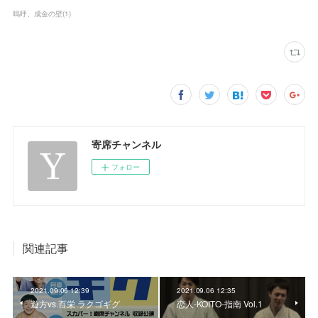
嗚呼、成金の壁
(
1
)
寄席チャンネル
フォロー
関連記事
2021.09.06 12:39
2021.09.06 12:35
遊方vs.百栄 ラクゴギグ
恋人-KOITO-指南 Vol.1