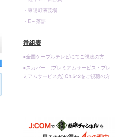
・東陽町演芸場
・E～落語
番組表
●全国ケーブルテレビにてご視聴の方
●スカパー！(プレミアムサービス・プレ
ミアムサービス光) Ch.542をご視聴の方