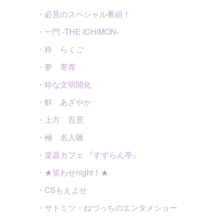
・必見のスペシャル番組！
・一門 -THE ICHIMON-
・粋 らくご
・夢 寄席
・粋な文明開化
・鮮 あざやか
・上方 百景
・極 名人噺
・楽器カフェ 『すずらん亭』
・★笑わせnight！★
・CSもえよせ
・サトミツ・ねづっちのエンタメショー