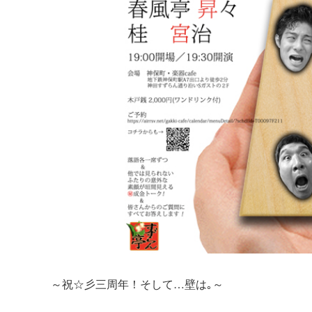
～祝☆彡三周年！そして…壁は｡～