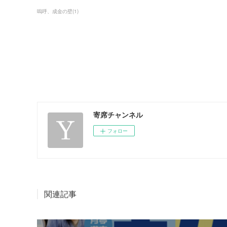
嗚呼、成金の壁
(
1
)
寄席チャンネル
フォロー
関連記事