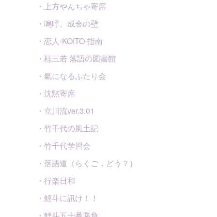
・上方やんちゃ寄席
・嗚呼、成金の壁
・恋人-KOITO-指南
・桂三若 落語の図書館
・氣になるふたり会
・沈黙寄席
・立川流ver.3.01
・竹千代の風土記
・竹千代学習会
・落語道（らくご，どう？）
・行楽日和
・鯉斗に訊け！！
・鯉斗五十番勝負