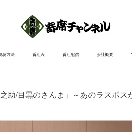
視聴方法
番組表
番組配信
会社概要
伊之助/目黒のさんま」～あのラスボス