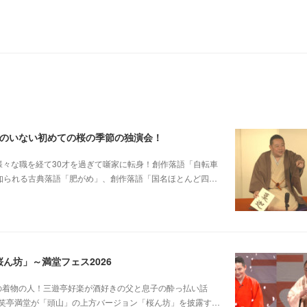
郎のいない初めての桜の季節の独演会！
他日大落研から様々な職を経て30才を過ぎて噺家に転身！創作落語「自転車
も知られる古典落語「肥がめ」、創作落語「国名ほとんど四…
ん坊」～満堂フェス2026
じみピンクの着物の人！三遊亭好楽が酒好きの父と息子の酔っ払い話
笑亭満堂が「頭山」の上方バージョン「桜ん坊」を披露す…