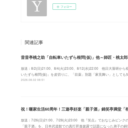
フォロー
関連記事
昔昔亭桃之助「自転車いたずら根問(仮)」他～師匠・桃太
放送：8/2(日)21:00、8/4(火)23:00、8/12(水)22:00 
いたずら根問(仮)」を皮切りに、「目薬」別題「家見舞い」として
2026.08.02 08:51
祝！噺家生活60周年！三遊亭好楽「親子酒」錦笑亭満堂「桜
放送：7/26(日)21:00、7/28(火)23:00 他『笑点』でおな
「親子酒」を、日本武道館での真打昇進披露で話題になった弟子の錦