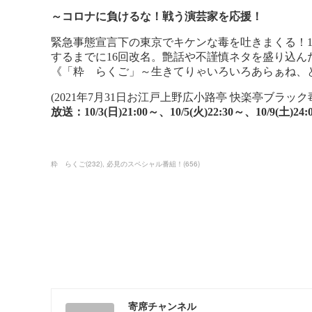
粋 らくご
(
232
)
必見のスペシャル番組！
(
656
)
寄席チャンネル