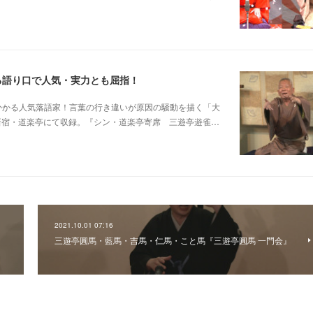
る語り口で人気・実力とも屈指！
芸に磨きがかかる人気落語家！言葉の行き違いが原因の騒動を描く「大
日新宿・道楽亭にて収録。『シン・道楽亭寄席 三遊亭遊雀…
2021.10.01 07:16
三遊亭圓馬・藍馬・吉馬・仁馬・こと馬『三遊亭圓馬 一門会』