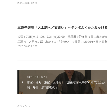
2026.06.30 22:25
三遊亭遊雀「大工調べ／文違い」～テンポよくたたみかけ
放送：7/25(土)21:00、7/31(金)23:00 他還暦を迎え益々
工調べ」と男女の騙し騙されの「文違い」を披露。(2026年4月14
2026.06.30 22:23
2021.10.01 07:16
港家小柳丸、東家一太郎他 『浪曲定席木馬亭50周年記念公
演 熱男！浪花節祭り』
0
コメント