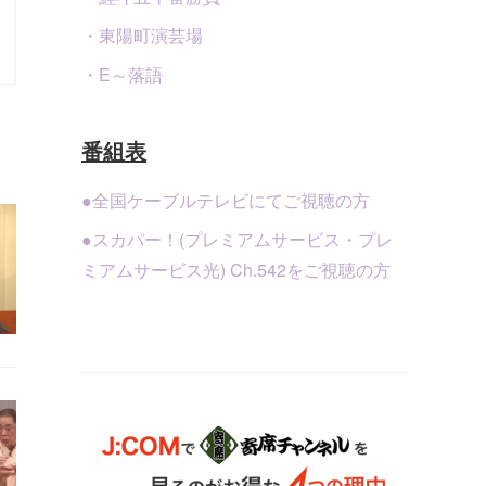
・東陽町演芸場
・E～落語
番組表
●全国ケーブルテレビにてご視聴の方
●スカパー！(プレミアムサービス・プレ
ミアムサービス光) Ch.542をご視聴の方