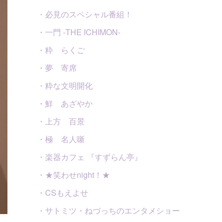
・必見のスペシャル番組！
・一門 -THE ICHIMON-
・粋 らくご
・夢 寄席
・粋な文明開化
・鮮 あざやか
・上方 百景
・極 名人噺
・楽器カフェ 『すずらん亭』
・★笑わせnight！★
・CSもえよせ
・サトミツ・ねづっちのエンタメショー