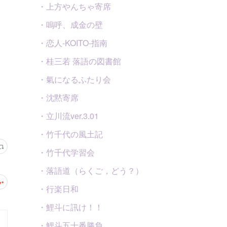
・上方やんちゃ寄席
・嗚呼、成金の壁
・恋人-KOITO-指南
・桂三若 落語の図書館
・氣になるふたり会
・沈黙寄席
・立川流ver.3.01
・竹千代の風土記
・竹千代学習会
・落語道（らくご，どう？）
・行楽日和
・鯉斗に訊け！！
・鯉斗五十番勝負