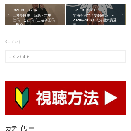
2021.10.01 07:16
2021.09.06 12:47
三遊亭圓馬・藍馬・吉馬・
笑福亭羽光「妄想番頭」～
仁馬・こと馬『三遊亭圓馬
2020年NHK新人落語大賞受
一門会』
賞！
0
コメント
カテゴリー