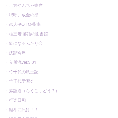
・上方やんちゃ寄席
・嗚呼、成金の壁
・恋人-KOITO-指南
・桂三若 落語の図書館
・氣になるふたり会
・沈黙寄席
・立川流ver.3.01
・竹千代の風土記
・竹千代学習会
・落語道（らくご，どう？）
・行楽日和
・鯉斗に訊け！！