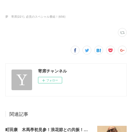
夢 寄席
(
221
)
必見のスペシャル番組！
(
656
)
寄席チャンネル
フォロー
関連記事
町田康 木馬亭初見参！浪花節との共振！～マチダ地蔵尊 他