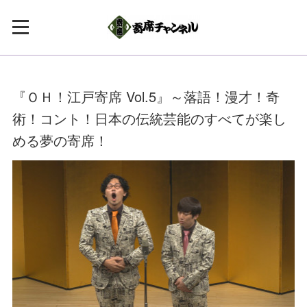
『ＯＨ！江戸寄席 Vol.5』～落語！漫才！奇
術！コント！日本の伝統芸能のすべてが楽し
める夢の寄席！