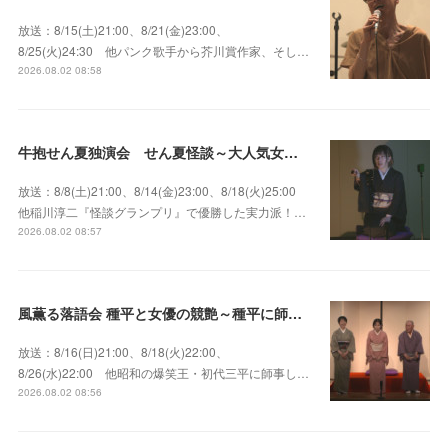
放送：8/15(土)21:00、8/21(金)23:00、
8/25(火)24:30 他パンク歌手から芥川賞作家、そし…
2026.08.02 08:58
牛抱せん夏独演会 せん夏怪談～大人気女性怪談師とっておきの背筋も凍る…
放送：8/8(土)21:00、8/14(金)23:00、8/18(火)25:00
他稲川淳二『怪談グランプリ』で優勝した実力派！…
2026.08.02 08:57
風薫る落語会 種平と女優の競艶～種平に師事した女優たちが百花繚乱に咲き誇る大人気落語会
放送：8/16(日)21:00、8/18(火)22:00、
8/26(水)22:00 他昭和の爆笑王・初代三平に師事し…
2026.08.02 08:56