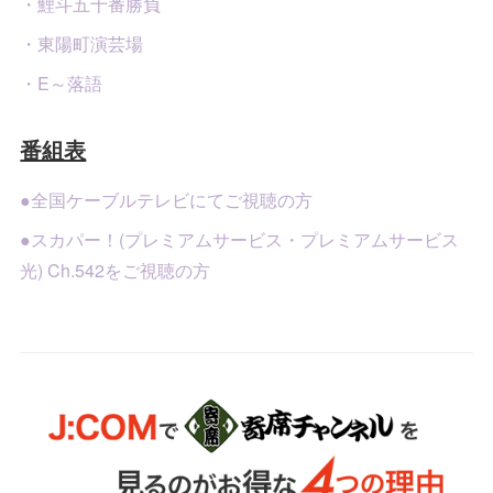
・鯉斗五十番勝負
・東陽町演芸場
・E～落語
番組表
●全国ケーブルテレビにてご視聴の方
●スカパー！(プレミアムサービス・プレミアムサービス
光) Ch.542をご視聴の方