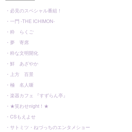
・必見のスペシャル番組！
・一門 -THE ICHIMON-
・粋 らくご
・夢 寄席
・粋な文明開化
・鮮 あざやか
・上方 百景
・極 名人噺
・楽器カフェ 『すずらん亭』
・★笑わせnight！★
・CSもえよせ
・サトミツ・ねづっちのエンタメショー