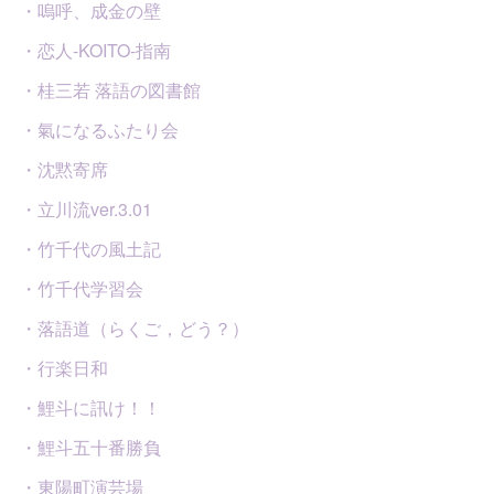
・嗚呼、成金の壁
・恋人-KOITO-指南
・桂三若 落語の図書館
・氣になるふたり会
・沈黙寄席
・立川流ver.3.01
・竹千代の風土記
・竹千代学習会
・落語道（らくご，どう？）
・行楽日和
・鯉斗に訊け！！
・鯉斗五十番勝負
・東陽町演芸場