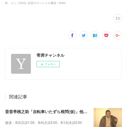
粋 らくご
(
232
)
必見のスペシャル番組！
(
656
)
寄席チャンネル
フォロー
関連記事
昔昔亭桃之助「自転車いたずら根問(仮)」他～師匠・桃太郎のいない初めての桜の季節の独演会！
放送：8/2(日)21:00、8/4(火)23:00、8/12(水)22:00