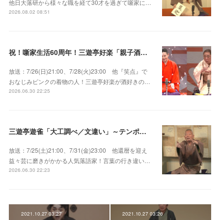
他日大落研から様々な職を経て30才を過ぎて噺家に…
2026.08.02 08:51
祝！噺家生活60周年！三遊亭好楽「親子酒」錦笑亭満堂「桜ん坊」～満堂フェス2026
放送：7/26(日)21:00、7/28(火)23:00 他『笑点』で
おなじみピンクの着物の人！三遊亭好楽が酒好きの…
2026.06.30 22:25
三遊亭遊雀「大工調べ／文違い」～テンポよくたたみかける語り口で人気・実力とも屈指！
放送：7/25(土)21:00、7/31(金)23:00 他還暦を迎え
益々芸に磨きがかかる人気落語家！言葉の行き違い…
2026.06.30 22:23
2021.10.27 03:27
2021.10.27 03:26