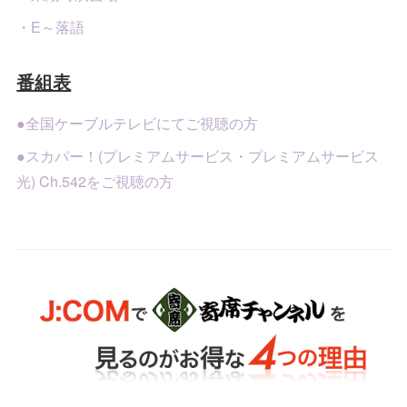
・E～落語
番組表
●全国ケーブルテレビにてご視聴の方
●スカパー！(プレミアムサービス・プレミアムサービス
光) Ch.542をご視聴の方