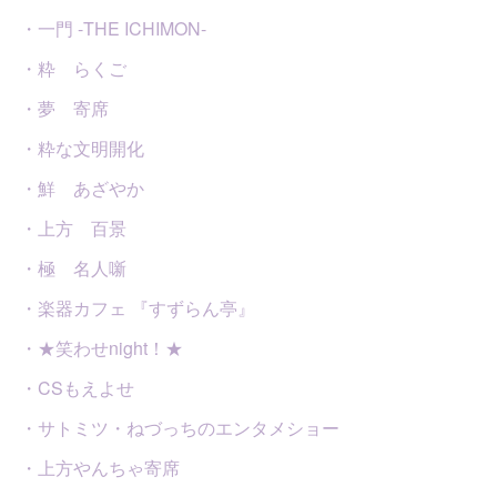
・一門 -THE ICHIMON-
・粋 らくご
・夢 寄席
・粋な文明開化
・鮮 あざやか
・上方 百景
・極 名人噺
・楽器カフェ 『すずらん亭』
・★笑わせnight！★
・CSもえよせ
・サトミツ・ねづっちのエンタメショー
・上方やんちゃ寄席