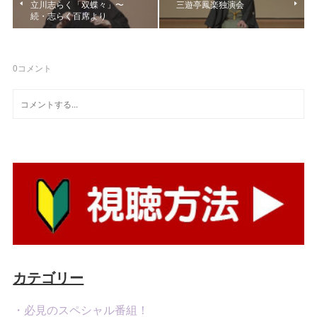
立川志らく「双蝶々」〜
三遊亭鳳楽独演会
続・志らく百席より
0
コメント
カテゴリー
・必見のスペシャル番組！