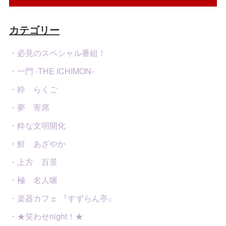
カテゴリー
・必見のスペシャル番組！
・一門 -THE ICHIMON-
・粋 らくご
・夢 寄席
・粋な文明開化
・鮮 あざやか
・上方 百景
・極 名人噺
・楽器カフェ 『すずらん亭』
・★笑わせnight！★