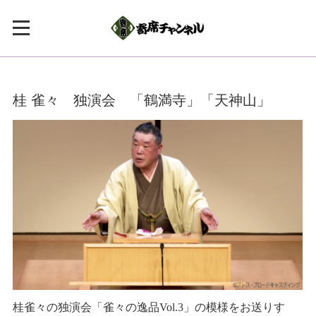
桂 雀々 独演会 「鶴満寺」「天神山」