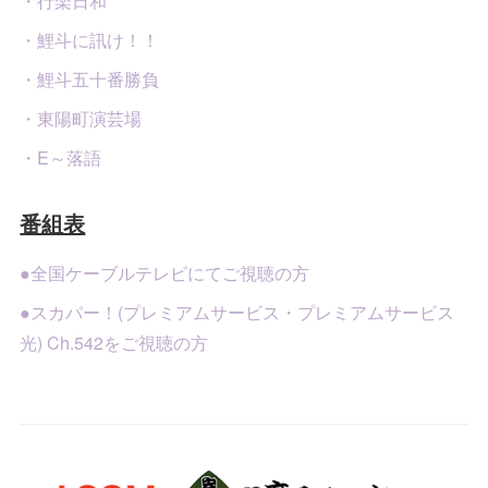
・行楽日和
・鯉斗に訊け！！
・鯉斗五十番勝負
・東陽町演芸場
・E～落語
番組表
●全国ケーブルテレビにてご視聴の方
●スカパー！(プレミアムサービス・プレミアムサービス
光) Ch.542をご視聴の方