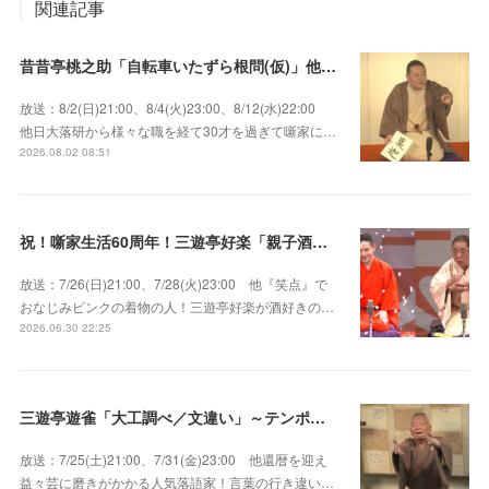
関連記事
昔昔亭桃之助「自転車いたずら根問(仮)」他～師匠・桃太郎のいない初めての桜の季節の独演会！
放送：8/2(日)21:00、8/4(火)23:00、8/12(水)22:00
他日大落研から様々な職を経て30才を過ぎて噺家に…
2026.08.02 08:51
祝！噺家生活60周年！三遊亭好楽「親子酒」錦笑亭満堂「桜ん坊」～満堂フェス2026
放送：7/26(日)21:00、7/28(火)23:00 他『笑点』で
おなじみピンクの着物の人！三遊亭好楽が酒好きの…
2026.06.30 22:25
三遊亭遊雀「大工調べ／文違い」～テンポよくたたみかける語り口で人気・実力とも屈指！
放送：7/25(土)21:00、7/31(金)23:00 他還暦を迎え
益々芸に磨きがかかる人気落語家！言葉の行き違い…