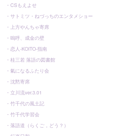
・CSもえよせ
・サトミツ・ねづっちのエンタメショー
・上方やんちゃ寄席
・嗚呼、成金の壁
・恋人-KOITO-指南
・桂三若 落語の図書館
・氣になるふたり会
・沈黙寄席
・立川流ver.3.01
・竹千代の風土記
・竹千代学習会
・落語道（らくご，どう？）