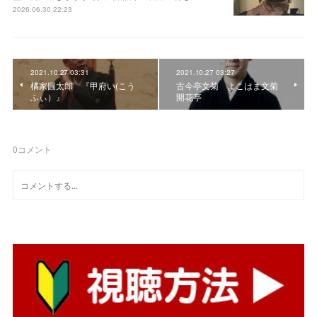
2026.06.30 22:23
2021.10.27 03:31
2021.10.27 03:27
橘家圓太郎 『甲府い(こう
古今亭文菊 よこはま文菊
ふぃ）』
開花亭
0
コメント