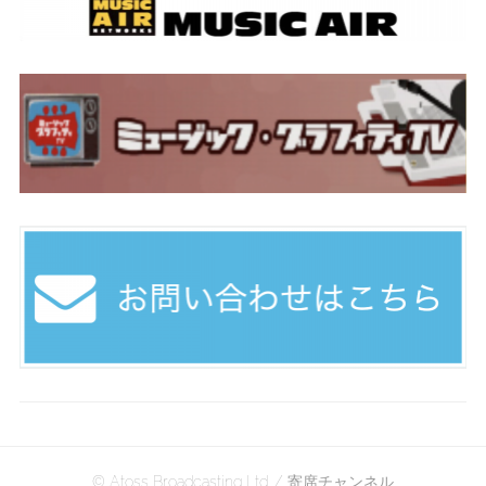
© Atoss Broadcasting Ltd. / 寄席チャンネル