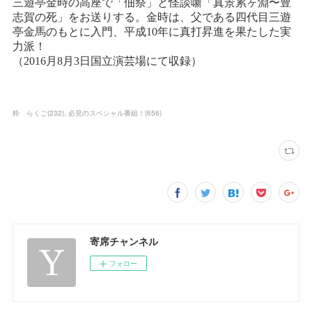
粋 らくご
(
232
)
必見のスペシャル番組！
(
656
)
寄席チャンネル
フォロー