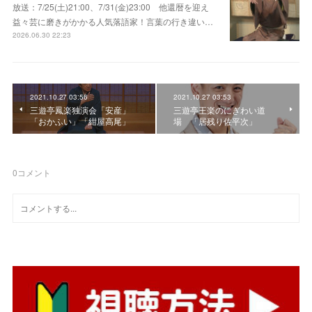
放送：7/25(土)21:00、7/31(金)23:00 他還暦を迎え
益々芸に磨きがかかる人気落語家！言葉の行き違い…
2026.06.30 22:23
2021.10.27 03:56
2021.10.27 03:53
三遊亭鳳楽独演会「安産」
三遊亭王楽のにぎわい道
「おかふい」「紺屋高尾」
場 「居残り佐平次」
0
コメント