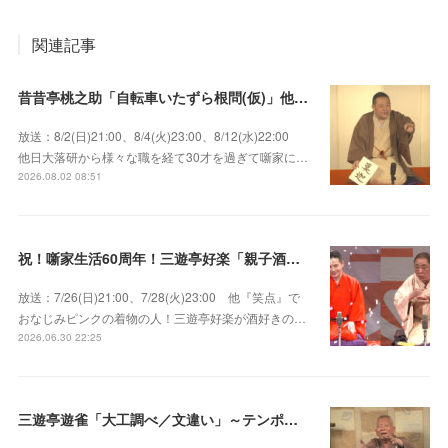
関連記事
昔昔亭桃之助「自転車いたずら根問(仮)」他～師匠・桃太郎のいない初めての桜の季節の独演会！
放送：8/2(日)21:00、8/4(火)23:00、8/12(水)22:00
他日大落研から様々な職を経て30才を過ぎて噺家に…
2026.08.02 08:51
祝！噺家生活60周年！三遊亭好楽「親子酒」錦笑亭満堂「桜ん坊」～満堂フェス2026
放送：7/26(日)21:00、7/28(火)23:00 他『笑点』で
おなじみピンクの着物の人！三遊亭好楽が酒好きの…
2026.06.30 22:25
三遊亭遊雀「大工調べ／文違い」～テンポよくたたみかける語り口で人気・実力とも屈指！