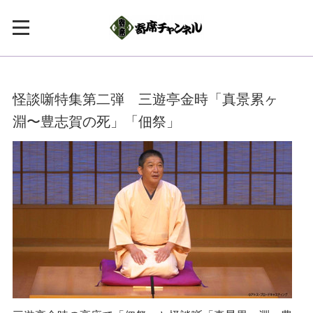
怪談噺特集第二弾 三遊亭金時「真景累ヶ
淵〜豊志賀の死」「佃祭」