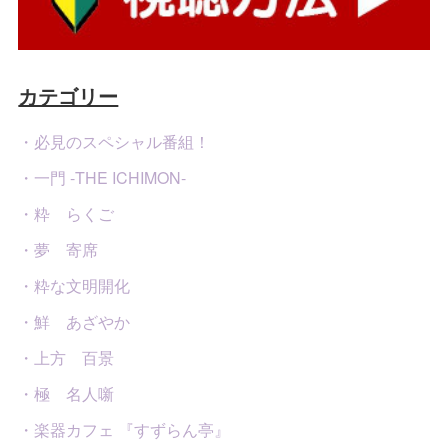
カテゴリー
・必見のスペシャル番組！
・一門 -THE ICHIMON-
・粋 らくご
・夢 寄席
・粋な文明開化
・鮮 あざやか
・上方 百景
・極 名人噺
・楽器カフェ 『すずらん亭』