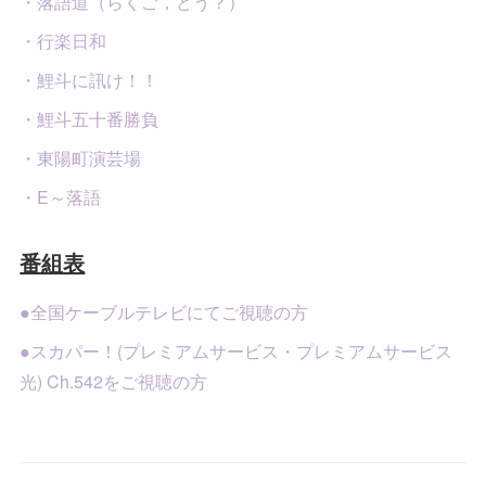
・落語道（らくご，どう？）
・行楽日和
・鯉斗に訊け！！
・鯉斗五十番勝負
・東陽町演芸場
・E～落語
番組表
●全国ケーブルテレビにてご視聴の方
●スカパー！(プレミアムサービス・プレミアムサービス
光) Ch.542をご視聴の方