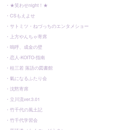
・★笑わせnight！★
・CSもえよせ
・サトミツ・ねづっちのエンタメショー
・上方やんちゃ寄席
・嗚呼、成金の壁
・恋人-KOITO-指南
・桂三若 落語の図書館
・氣になるふたり会
・沈黙寄席
・立川流ver.3.01
・竹千代の風土記
・竹千代学習会