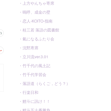
・上方やんちゃ寄席
・嗚呼、成金の壁
・恋人-KOITO-指南
・桂三若 落語の図書館
・氣になるふたり会
・沈黙寄席
・立川流ver.3.01
・竹千代の風土記
・竹千代学習会
・落語道（らくご，どう？）
・行楽日和
・鯉斗に訊け！！
・鯉斗五十番勝負