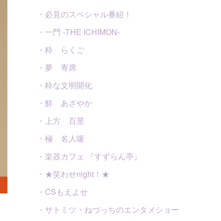
・必見のスペシャル番組！
・一門 -THE ICHIMON-
・粋 らくご
・夢 寄席
・粋な文明開化
・鮮 あざやか
・上方 百景
・極 名人噺
・楽器カフェ 『すずらん亭』
・★笑わせnight！★
・CSもえよせ
・サトミツ・ねづっちのエンタメショー