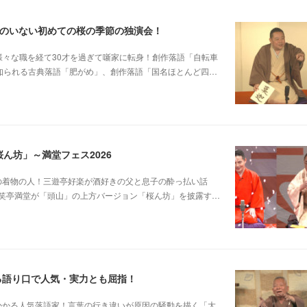
郎のいない初めての桜の季節の独演会！
他日大落研から様々な職を経て30才を過ぎて噺家に転身！創作落語「自転車
も知られる古典落語「肥がめ」、創作落語「国名ほとんど四…
ん坊」～満堂フェス2026
じみピンクの着物の人！三遊亭好楽が酒好きの父と息子の酔っ払い話
笑亭満堂が「頭山」の上方バージョン「桜ん坊」を披露す…
る語り口で人気・実力とも屈指！
芸に磨きがかかる人気落語家！言葉の行き違いが原因の騒動を描く「大