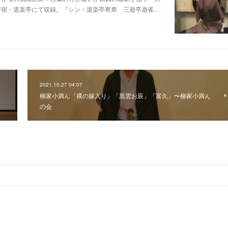
日新宿・道楽亭にて収録。『シン・道楽亭寄席 三遊亭遊雀…
2021.10.27 04:07
柳家小満ん「裸の嫁入り」「黒雲お辰」「富久」〜柳家小満ん
の会