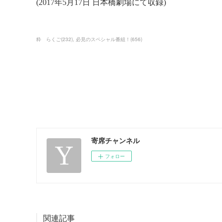
粋 らくご
(
232
)
必見のスペシャル番組！
(
656
)
寄席チャンネル
フォロー
関連記事