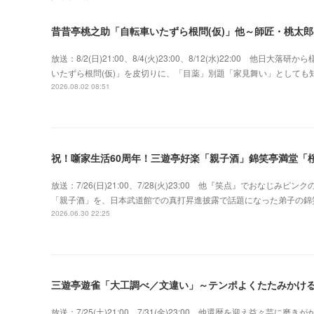
昔昔亭桃之助「自転車いたずら根問(仮)」他～師匠・桃太
放送：8/2(日)21:00、8/4(火)23:00、8/12(水)22:00 
いたずら根問(仮)」を皮切りに、「目薬」別題「家見舞い」として
2026.08.02 08:51
祝！噺家生活60周年！三遊亭好楽「親子酒」錦笑亭満堂「桜
放送：7/26(日)21:00、7/28(火)23:00 他『笑点』でおな
「親子酒」を、日本武道館での真打昇進披露で話題になった弟子の錦
2026.06.30 22:25
三遊亭遊雀「大工調べ／文違い」～テンポよくたたみかけ
放送：7/25(土)21:00、7/31(金)23:00 他還暦を迎え益々