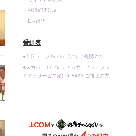
・東陽町演芸場
・E～落語
番組表
●全国ケーブルテレビにてご視聴の方
●スカパー！(プレミアムサービス・プレ
ミアムサービス光) Ch.542をご視聴の方