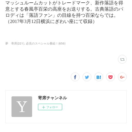
夢 寄席
(
221
)
必見のスペシャル番組！
(
656
)
寄席チャンネル
フォロー