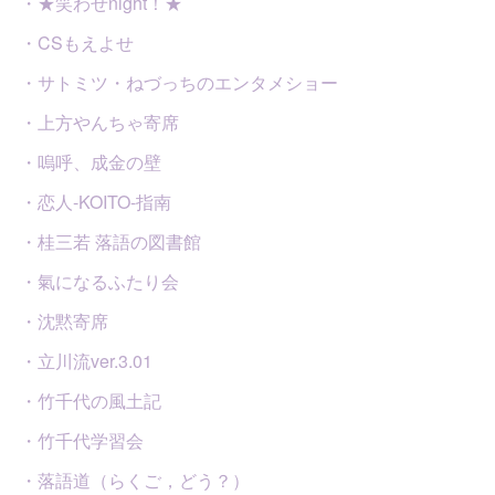
・★笑わせnight！★
・CSもえよせ
・サトミツ・ねづっちのエンタメショー
・上方やんちゃ寄席
・嗚呼、成金の壁
・恋人-KOITO-指南
・桂三若 落語の図書館
・氣になるふたり会
・沈黙寄席
・立川流ver.3.01
・竹千代の風土記
・竹千代学習会
・落語道（らくご，どう？）