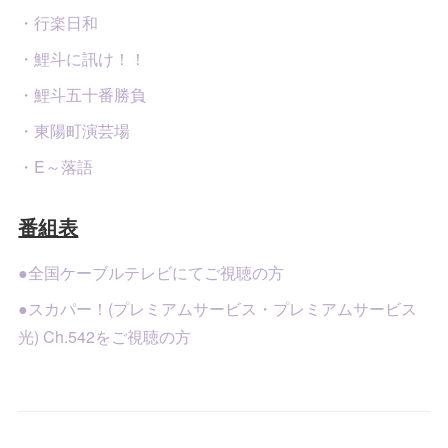
・行楽日和
・鯉斗に訊け！！
・鯉斗五十番勝負
・東陽町演芸場
・E～落語
番組表
●全国ケーブルテレビにてご視聴の方
●スカパー！(プレミアムサービス・プレミアムサービス
光) Ch.542をご視聴の方