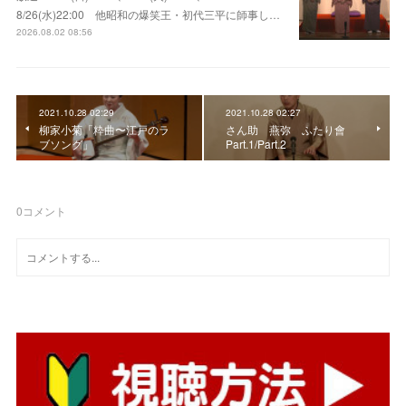
8/26(水)22:00 他昭和の爆笑王・初代三平に師事し…
2026.08.02 08:56
2021.10.28 02:29
2021.10.28 02:27
柳家小菊「粋曲〜江戸のラ
さん助 燕弥 ふたり會
ブソング」
Part.1/Part.2
0
コメント