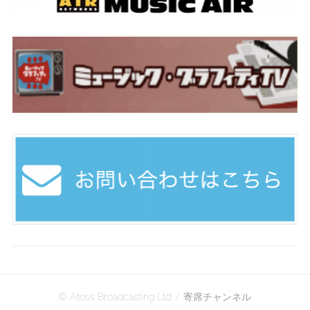
© Atoss Broadcasting Ltd. / 寄席チャンネル