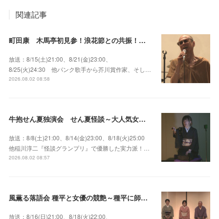
関連記事
町田康 木馬亭初見参！浪花節との共振！～マチダ地蔵尊 他
放送：8/15(土)21:00、8/21(金)23:00、
8/25(火)24:30 他パンク歌手から芥川賞作家、そし…
2026.08.02 08:58
牛抱せん夏独演会 せん夏怪談～大人気女性怪談師とっておきの背筋も凍る…
放送：8/8(土)21:00、8/14(金)23:00、8/18(火)25:00
他稲川淳二『怪談グランプリ』で優勝した実力派！…
2026.08.02 08:57
風薫る落語会 種平と女優の競艶～種平に師事した女優たちが百花繚乱に咲き誇る大人気落語会
放送：8/16(日)21:00、8/18(火)22:00、