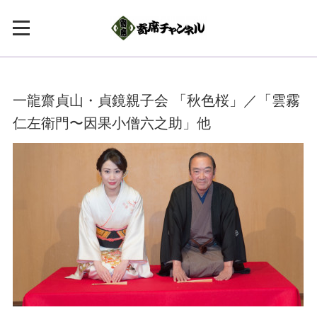
一龍齋貞山・貞鏡親子会 「秋色桜」／「雲霧
仁左衛門〜因果小僧六之助」他