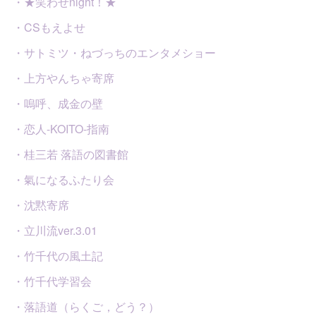
・★笑わせnight！★
・CSもえよせ
・サトミツ・ねづっちのエンタメショー
・上方やんちゃ寄席
・嗚呼、成金の壁
・恋人-KOITO-指南
・桂三若 落語の図書館
・氣になるふたり会
・沈黙寄席
・立川流ver.3.01
・竹千代の風土記
・竹千代学習会
・落語道（らくご，どう？）