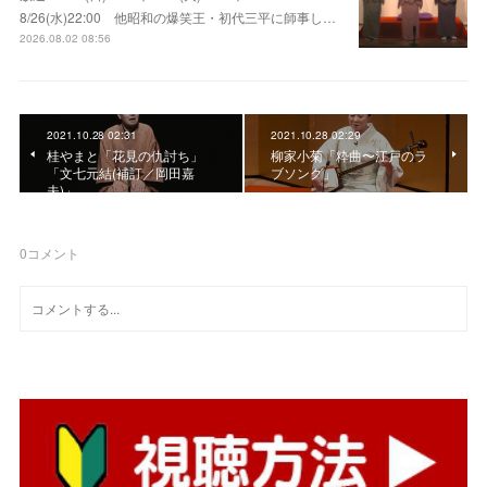
8/26(水)22:00 他昭和の爆笑王・初代三平に師事し…
2026.08.02 08:56
2021.10.28 02:31
2021.10.28 02:29
桂やまと「花見の仇討ち」
柳家小菊「粋曲〜江戸のラ
「文七元結(補訂／岡田嘉
ブソング」
夫)」
0
コメント