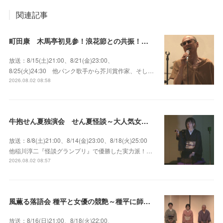
関連記事
町田康 木馬亭初見参！浪花節との共振！～マチダ地蔵尊 他
放送：8/15(土)21:00、8/21(金)23:00、
8/25(火)24:30 他パンク歌手から芥川賞作家、そし…
2026.08.02 08:58
牛抱せん夏独演会 せん夏怪談～大人気女性怪談師とっておきの背筋も凍る…
放送：8/8(土)21:00、8/14(金)23:00、8/18(火)25:00
他稲川淳二『怪談グランプリ』で優勝した実力派！…
2026.08.02 08:57
風薫る落語会 種平と女優の競艶～種平に師事した女優たちが百花繚乱に咲き誇る大人気落語会
放送：8/16(日)21:00、8/18(火)22:00、