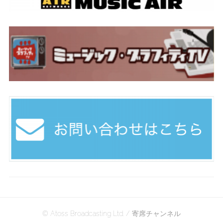
© Atoss Broadcasting Ltd. / 寄席チャンネル