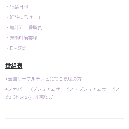
・行楽日和
・鯉斗に訊け！！
・鯉斗五十番勝負
・東陽町演芸場
・E～落語
番組表
●全国ケーブルテレビにてご視聴の方
●スカパー！(プレミアムサービス・プレミアムサービス
光) Ch.542をご視聴の方