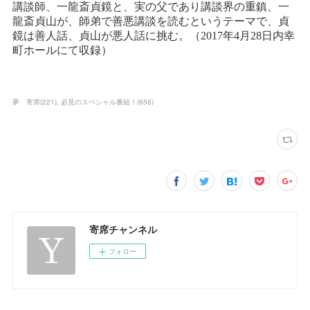
夢 寄席
(
221
)
必見のスペシャル番組！
(
656
)
寄席チャンネル
フォロー