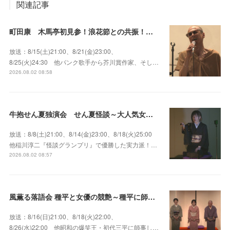
関連記事
町田康 木馬亭初見参！浪花節との共振！～マチダ地蔵尊 他
放送：8/15(土)21:00、8/21(金)23:00、
8/25(火)24:30 他パンク歌手から芥川賞作家、そし…
2026.08.02 08:58
牛抱せん夏独演会 せん夏怪談～大人気女性怪談師とっておきの背筋も凍る…
放送：8/8(土)21:00、8/14(金)23:00、8/18(火)25:00
他稲川淳二『怪談グランプリ』で優勝した実力派！…
2026.08.02 08:57
風薫る落語会 種平と女優の競艶～種平に師事した女優たちが百花繚乱に咲き誇る大人気落語会
放送：8/16(日)21:00、8/18(火)22:00、
8/26(水)22:00 他昭和の爆笑王・初代三平に師事し…