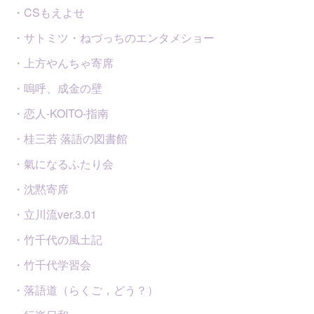
・CSもえよせ
・サトミツ・ねづっちのエンタメショー
・上方やんちゃ寄席
・嗚呼、成金の壁
・恋人-KOITO-指南
・桂三若 落語の図書館
・氣になるふたり会
・沈黙寄席
・立川流ver.3.01
・竹千代の風土記
・竹千代学習会
・落語道（らくご，どう？）