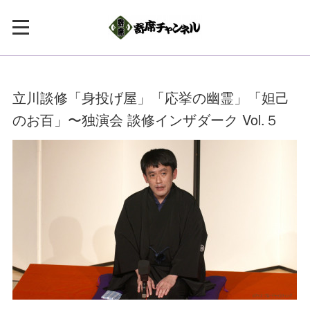
立川談修「身投げ屋」「応挙の幽霊」「妲己
のお百」〜独演会 談修インザダーク Vol.５