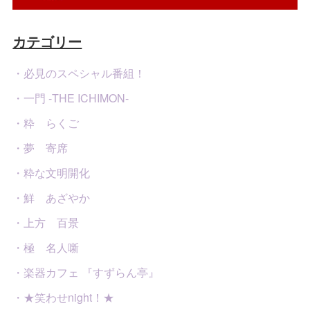
カテゴリー
・必見のスペシャル番組！
・一門 -THE ICHIMON-
・粋 らくご
・夢 寄席
・粋な文明開化
・鮮 あざやか
・上方 百景
・極 名人噺
・楽器カフェ 『すずらん亭』
・★笑わせnight！★