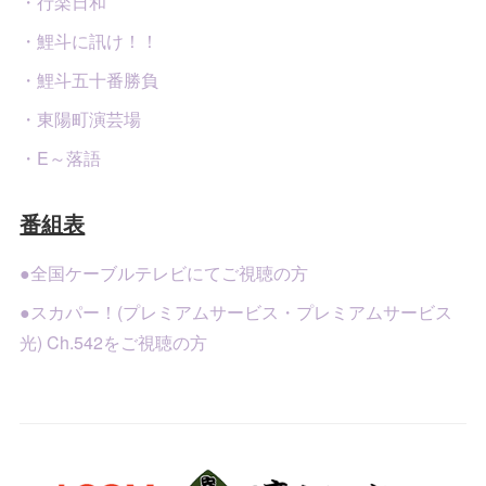
・行楽日和
・鯉斗に訊け！！
・鯉斗五十番勝負
・東陽町演芸場
・E～落語
番組表
●全国ケーブルテレビにてご視聴の方
●スカパー！(プレミアムサービス・プレミアムサービス
光) Ch.542をご視聴の方