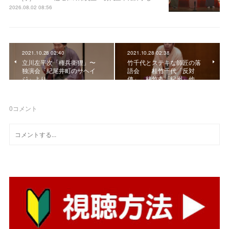
2026.08.02 08:56
2021.10.28 02:40
2021.10.28 02:38
立川左平次「権兵衛狸」〜
竹千代とステキな師匠の落
独演会「紀尾井町のサヘイ
語会 桂竹千代「反対
ジ」より
俥」、桂竹丸「紀州」他
0
コメント