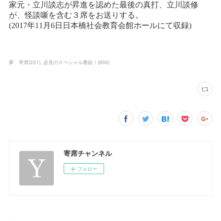
夢 寄席
(
221
)
必見のスペシャル番組！
(
656
)
寄席チャンネル
フォロー