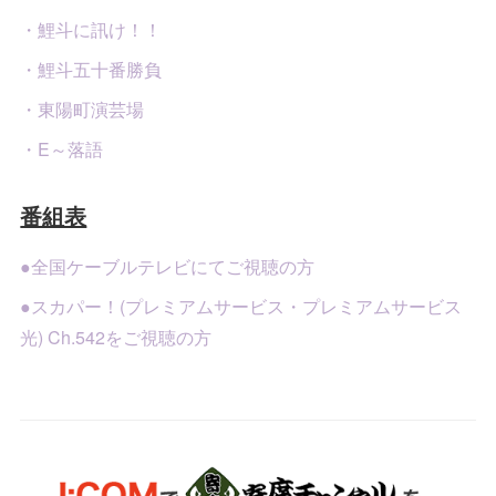
・鯉斗に訊け！！
・鯉斗五十番勝負
・東陽町演芸場
・E～落語
番組表
●全国ケーブルテレビにてご視聴の方
●スカパー！(プレミアムサービス・プレミアムサービス
光) Ch.542をご視聴の方