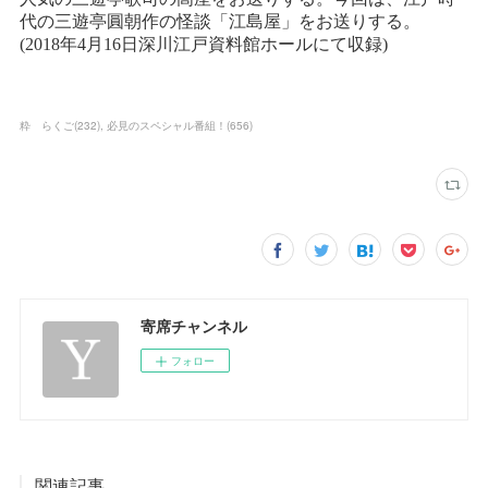
粋 らくご
(
232
)
必見のスペシャル番組！
(
656
)
寄席チャンネル
フォロー
関連記事