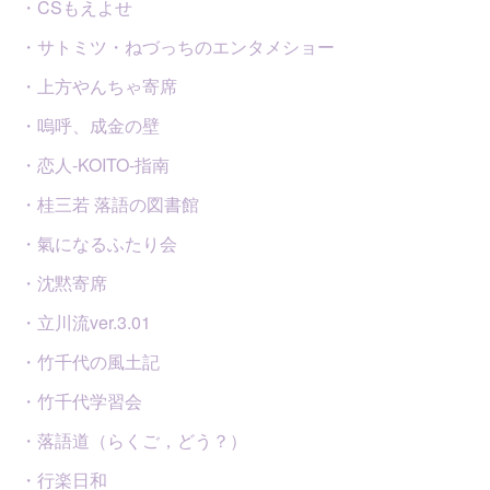
・CSもえよせ
・サトミツ・ねづっちのエンタメショー
・上方やんちゃ寄席
・嗚呼、成金の壁
・恋人-KOITO-指南
・桂三若 落語の図書館
・氣になるふたり会
・沈黙寄席
・立川流ver.3.01
・竹千代の風土記
・竹千代学習会
・落語道（らくご，どう？）
・行楽日和