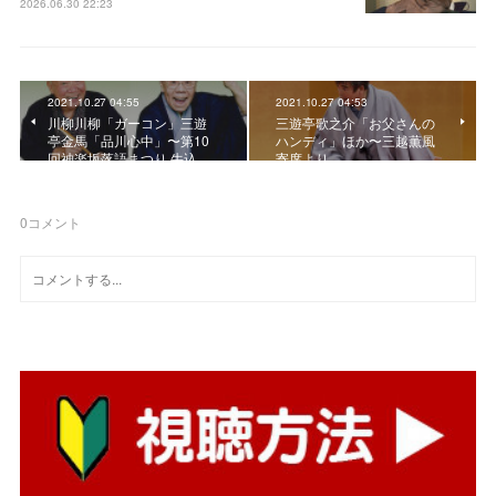
2026.06.30 22:23
2021.10.27 04:55
2021.10.27 04:53
川柳川柳「ガーコン」三遊
三遊亭歌之介「お父さんの
亭金馬「品川心中」〜第10
ハンディ」ほか〜三越薫風
回神楽坂落語まつり 牛込…
寄席より
0
コメント