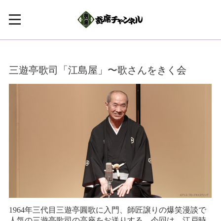
三遊亭歌司「江島屋」〜歌さんをきく会