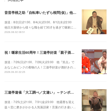
昔昔亭桃之助「自転車いたずら根問(仮)」他～師匠・桃太郎のいない初めての桜の季節の独演会！
放送：8/2(日)21:00、8/4(火)23:00、8/12(水)22:00
他日大落研から様々な職を経て30才を過ぎて噺家に…
2026.08.02 08:51
祝！噺家生活60周年！三遊亭好楽「親子酒」錦笑亭満堂「桜ん坊」～満堂フェス2026
放送：7/26(日)21:00、7/28(火)23:00 他『笑点』で
おなじみピンクの着物の人！三遊亭好楽が酒好きの…
2026.06.30 22:25
三遊亭遊雀「大工調べ／文違い」～テンポよくたたみかける語り口で人気・実力とも屈指！
放送：7/25(土)21:00、7/31(金)23:00 他還暦を迎え
益々芸に磨きがかかる人気落語家！言葉の行き違い…