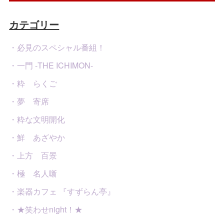
カテゴリー
・必見のスペシャル番組！
・一門 -THE ICHIMON-
・粋 らくご
・夢 寄席
・粋な文明開化
・鮮 あざやか
・上方 百景
・極 名人噺
・楽器カフェ 『すずらん亭』
・★笑わせnight！★