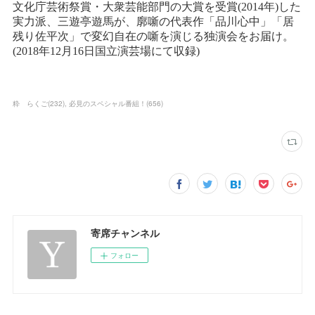
粋 らくご
(
232
)
必見のスペシャル番組！
(
656
)
寄席チャンネル
フォロー