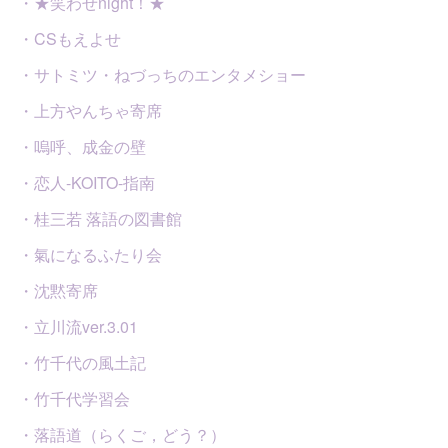
・★笑わせnight！★
・CSもえよせ
・サトミツ・ねづっちのエンタメショー
・上方やんちゃ寄席
・嗚呼、成金の壁
・恋人-KOITO-指南
・桂三若 落語の図書館
・氣になるふたり会
・沈黙寄席
・立川流ver.3.01
・竹千代の風土記
・竹千代学習会
・落語道（らくご，どう？）