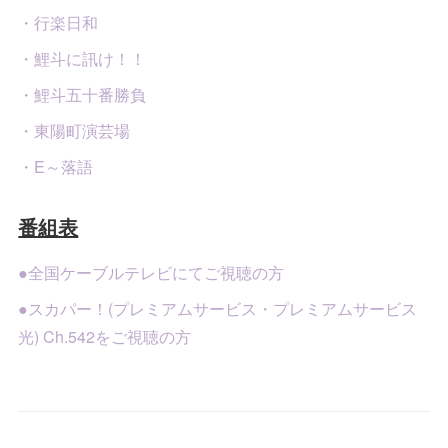
・行楽日和
・鯉斗に訊け！！
・鯉斗五十番勝負
・東陽町演芸場
・E～落語
番組表
●全国ケーブルテレビにてご視聴の方
●スカパー！(プレミアムサービス・プレミアムサービス
光) Ch.542をご視聴の方