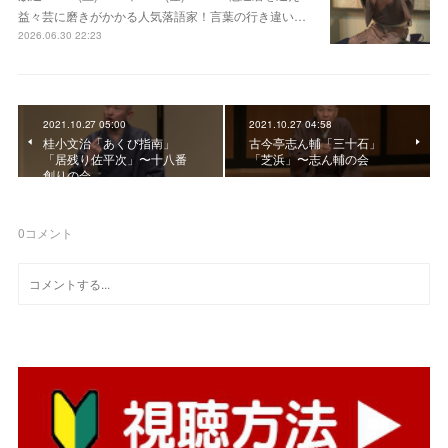
益々芸に磨きがかかる人気落語家！言葉の行き違い…
2026.06.30 22:23
2021.10.27 05:00
2021.10.27 04:58
桂小文治「あくび指南」
古今亭志ん輔「三十石」
「居残り佐平次」〜十八番
「芝浜」〜志ん輔の会
創りの会
0
コメント