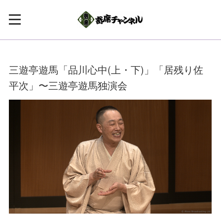
三遊亭遊馬「品川心中(上・下)」「居残り佐
平次」〜三遊亭遊馬独演会