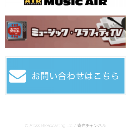
© Atoss Broadcasting Ltd. / 寄席チャンネル