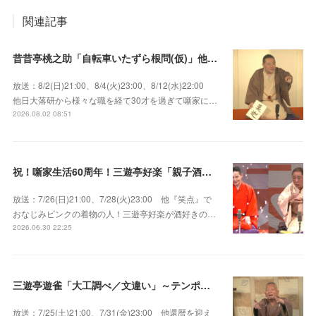
関連記事
昔昔亭桃之助「自転車いたずら根問(仮)」他～師匠・桃太郎のいない初めての桜の季節の独演会！
放送：8/2(日)21:00、8/4(火)23:00、8/12(水)22:00
他日大落研から様々な職を経て30才を過ぎて噺家に…
2026.08.02 08:51
祝！噺家生活60周年！三遊亭好楽「親子酒」錦笑亭満堂「桜ん坊」～満堂フェス2026
放送：7/26(日)21:00、7/28(火)23:00 他『笑点』で
おなじみピンクの着物の人！三遊亭好楽が酒好きの…
2026.06.30 22:25
三遊亭遊雀「大工調べ／文違い」～テンポよくたたみかける語り口で人気・実力とも屈指！
放送：7/25(土)21:00、7/31(金)23:00 他還暦を迎え