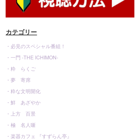
カテゴリー
・必見のスペシャル番組！
・一門 -THE ICHIMON-
・粋 らくご
・夢 寄席
・粋な文明開化
・鮮 あざやか
・上方 百景
・極 名人噺
・楽器カフェ 『すずらん亭』