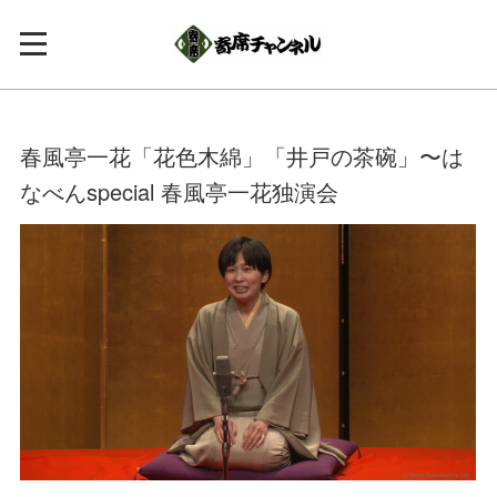
春風亭一花「花色木綿」「井戸の茶碗」〜は
なべんspecial 春風亭一花独演会