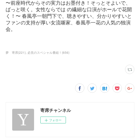
夢 寄席
(
221
)
必見のスペシャル番組！
(
656
)
寄席チャンネル
フォロー