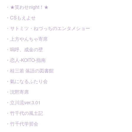
・★笑わせnight！★
・CSもえよせ
・サトミツ・ねづっちのエンタメショー
・上方やんちゃ寄席
・嗚呼、成金の壁
・恋人-KOITO-指南
・桂三若 落語の図書館
・氣になるふたり会
・沈黙寄席
・立川流ver.3.01
・竹千代の風土記
・竹千代学習会