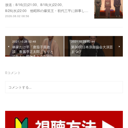
放送：8/16(日)21:00、8/18(火)22:00、
8/26(水)22:00 他昭和の爆笑王・初代三平に師事し…
2026.08.02 08:56
2021.10.28 02:48
2021.10.28 02:44
林家たけ平「唐茄子屋政
第30回日本浪曲協会大演芸
談」春風亭正太郎「ちりと
まつり
てちん」他〜きらくなふ…
0
コメント