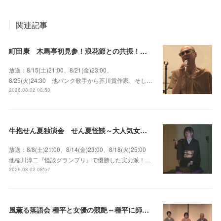
関連記事
町田康 木馬亭初見参！浪花節との共振！～マチダ地蔵尊 他
放送：8/15(土)21:00、8/21(金)23:00、
8/25(火)24:30 他パンク歌手から芥川賞作家、そし…
2026.08.02 08:58
牛抱せん夏独演会 せん夏怪談～大人気女性怪談師とっておきの背筋も凍る…
放送：8/8(土)21:00、8/14(金)23:00、8/18(火)25:00
他稲川淳二『怪談グランプリ』で優勝した実力派！…
2026.08.02 08:57
風薫る落語会 種平と女優の競艶～種平に師事した女優たちが百花繚乱に咲き誇る大人気落語会