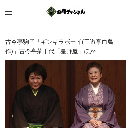
古今亭駒子「ギンギラボーイ(三遊亭白鳥
作)」古今亭菊千代「星野屋」ほか