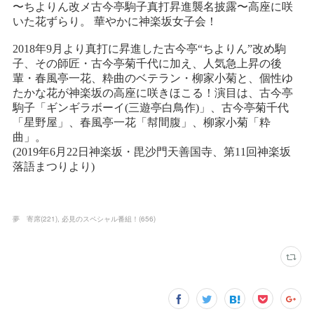
夢 寄席
(
221
)
必見のスペシャル番組！
(
656
)