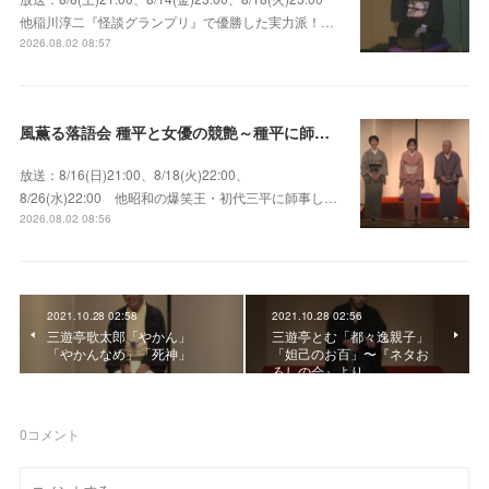
他稲川淳二『怪談グランプリ』で優勝した実力派！…
2026.08.02 08:57
風薫る落語会 種平と女優の競艶～種平に師事した女優たちが百花繚乱に咲き誇る大人気落語会
放送：8/16(日)21:00、8/18(火)22:00、
8/26(水)22:00 他昭和の爆笑王・初代三平に師事し…
2026.08.02 08:56
2021.10.28 02:58
2021.10.28 02:56
三遊亭歌太郎「やかん」
三遊亭とむ「都々逸親子」
「やかんなめ」「死神」
「妲己のお百」〜『ネタお
ろしの会』より
0
コメント