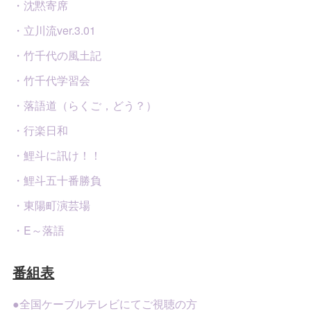
・沈黙寄席
・立川流ver.3.01
・竹千代の風土記
・竹千代学習会
・落語道（らくご，どう？）
・行楽日和
・鯉斗に訊け！！
・鯉斗五十番勝負
・東陽町演芸場
・E～落語
番組表
●全国ケーブルテレビにてご視聴の方