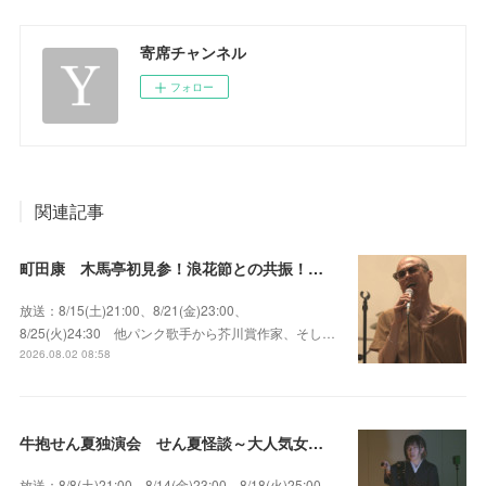
寄席チャンネル
フォロー
関連記事
町田康 木馬亭初見参！浪花節との共振！～マチダ地蔵尊 他
放送：8/15(土)21:00、8/21(金)23:00、
8/25(火)24:30 他パンク歌手から芥川賞作家、そし…
2026.08.02 08:58
牛抱せん夏独演会 せん夏怪談～大人気女性怪談師とっておきの背筋も凍る…
放送：8/8(土)21:00、8/14(金)23:00、8/18(火)25:00