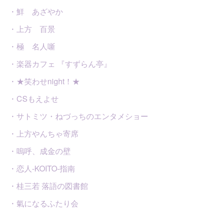
・鮮 あざやか
・上方 百景
・極 名人噺
・楽器カフェ 『すずらん亭』
・★笑わせnight！★
・CSもえよせ
・サトミツ・ねづっちのエンタメショー
・上方やんちゃ寄席
・嗚呼、成金の壁
・恋人-KOITO-指南
・桂三若 落語の図書館
・氣になるふたり会