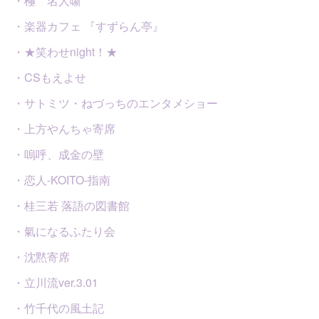
・極 名人噺
・楽器カフェ 『すずらん亭』
・★笑わせnight！★
・CSもえよせ
・サトミツ・ねづっちのエンタメショー
・上方やんちゃ寄席
・嗚呼、成金の壁
・恋人-KOITO-指南
・桂三若 落語の図書館
・氣になるふたり会
・沈黙寄席
・立川流ver.3.01
・竹千代の風土記