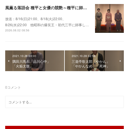
風薫る落語会 種平と女優の競艶～種平に師事した女優たちが百花繚乱に咲き誇る大人気落語会
放送：8/16(日)21:00、8/18(火)22:00、
8/26(水)22:00 他昭和の爆笑王・初代三平に師事し…
2026.08.02 08:56
2021.10.28 03:00
2021.10.28 02:58
隅田川馬石「品川心中」
三遊亭歌太郎「やかん」
「火焔太鼓」
「やかんなめ」「死神」
0
コメント