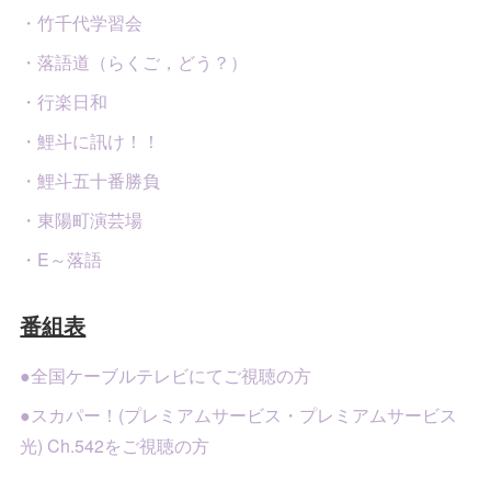
・竹千代学習会
・落語道（らくご，どう？）
・行楽日和
・鯉斗に訊け！！
・鯉斗五十番勝負
・東陽町演芸場
・E～落語
番組表
●全国ケーブルテレビにてご視聴の方
●スカパー！(プレミアムサービス・プレミアムサービス
光) Ch.542をご視聴の方