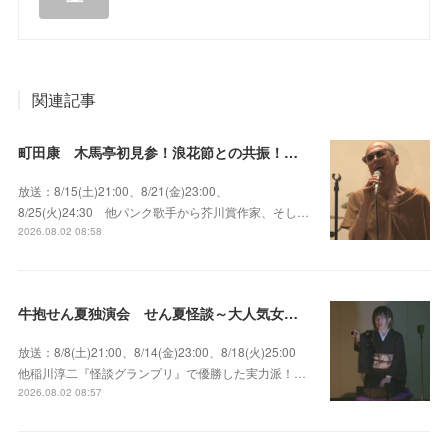
関連記事
町田康 木馬亭初見参！浪花節との共振！～マチダ地蔵尊 他
放送：8/15(土)21:00、8/21(金)23:00、
8/25(火)24:30 他パンク歌手から芥川賞作家、そし…
2026.08.02 08:58
牛抱せん夏独演会 せん夏怪談～大人気女性怪談師とっておきの背筋も凍る…
放送：8/8(土)21:00、8/14(金)23:00、8/18(火)25:00
他稲川淳二『怪談グランプリ』で優勝した実力派！…
2026.08.02 08:57