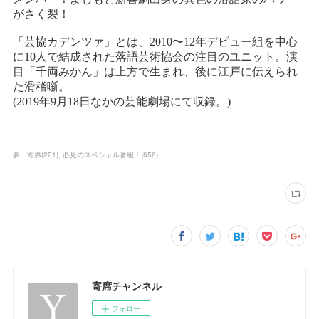
夢 寄席
(
221
)
必見のスペシャル番組！
(
656
)
寄席チャンネル
フォロー