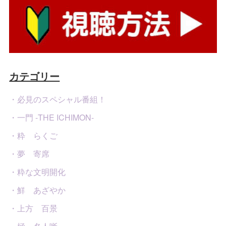
カテゴリー
・必見のスペシャル番組！
・一門 -THE ICHIMON-
・粋 らくご
・夢 寄席
・粋な文明開化
・鮮 あざやか
・上方 百景