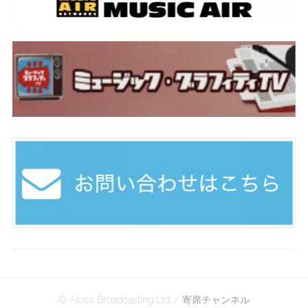
© Atoss Broadcasting Ltd. / 寄席チャンネル