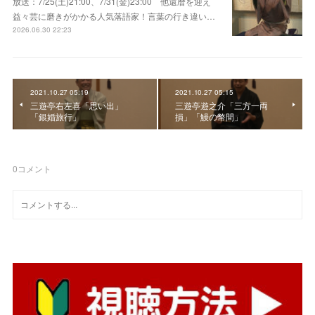
放送：7/25(土)21:00、7/31(金)23:00 他還暦を迎え
益々芸に磨きがかかる人気落語家！言葉の行き違い…
2026.06.30 22:23
2021.10.27 05:19
2021.10.27 05:15
三遊亭右左喜「思い出」
三遊亭遊之介「三方一両
「銀婚旅行」
損」「鰻の幣間」
0
コメント