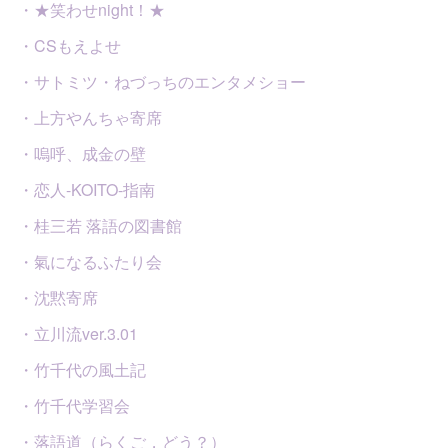
・★笑わせnight！★
・CSもえよせ
・サトミツ・ねづっちのエンタメショー
・上方やんちゃ寄席
・嗚呼、成金の壁
・恋人-KOITO-指南
・桂三若 落語の図書館
・氣になるふたり会
・沈黙寄席
・立川流ver.3.01
・竹千代の風土記
・竹千代学習会
・落語道（らくご，どう？）