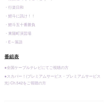
・行楽日和
・鯉斗に訊け！！
・鯉斗五十番勝負
・東陽町演芸場
・E～落語
番組表
●全国ケーブルテレビにてご視聴の方
●スカパー！(プレミアムサービス・プレミアムサービス
光) Ch.542をご視聴の方