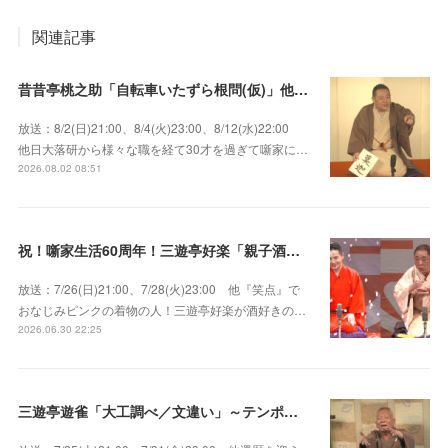
関連記事
昔昔亭桃之助「自転車いたずら根問(仮)」他～師匠・桃太郎のいない初めての桜の季節の独演会！
放送：8/2(日)21:00、8/4(火)23:00、8/12(水)22:00
他日大落研から様々な職を経て30才を過ぎて噺家に…
2026.08.02 08:51
祝！噺家生活60周年！三遊亭好楽「親子酒」錦笑亭満堂「桜ん坊」～満堂フェス2026
放送：7/26(日)21:00、7/28(火)23:00 他『笑点』で
おなじみピンクの着物の人！三遊亭好楽が酒好きの…
2026.06.30 22:25
三遊亭遊雀「大工調べ／文違い」～テンポよくたたみかける語り口で人気・実力とも屈指！