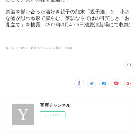
粋 らくご
(
232
)
必見のスペシャル番組！
(
656
)
寄席チャンネル
フォロー