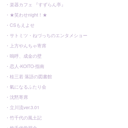
・楽器カフェ 『すずらん亭』
・★笑わせnight！★
・CSもえよせ
・サトミツ・ねづっちのエンタメショー
・上方やんちゃ寄席
・嗚呼、成金の壁
・恋人-KOITO-指南
・桂三若 落語の図書館
・氣になるふたり会
・沈黙寄席
・立川流ver.3.01
・竹千代の風土記
・竹千代学習会