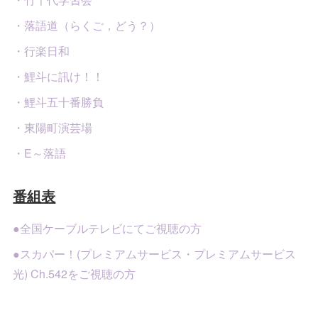
・落語道（らくご，どう？）
・行楽日和
・鯉斗に訊け！！
・鯉斗五十番勝負
・東陽町演芸場
・E～落語
番組表
●全国ケーブルテレビにてご視聴の方
●スカパー！(プレミアムサービス・プレミアムサービス
光) Ch.542をご視聴の方