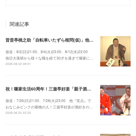
関連記事
昔昔亭桃之助「自転車いたずら根問(仮)」他～師匠・桃太郎のいない初めての桜の季節の独演会！
放送：8/2(日)21:00、8/4(火)23:00、8/12(水)22:00
他日大落研から様々な職を経て30才を過ぎて噺家に…
2026.08.02 08:51
祝！噺家生活60周年！三遊亭好楽「親子酒」錦笑亭満堂「桜ん坊」～満堂フェス2026
放送：7/26(日)21:00、7/28(火)23:00 他『笑点』で
おなじみピンクの着物の人！三遊亭好楽が酒好きの…
2026.06.30 22:25