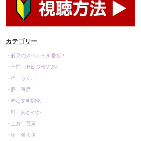
カテゴリー
・必見のスペシャル番組！
・一門 -THE ICHIMON-
・粋 らくご
・夢 寄席
・粋な文明開化
・鮮 あざやか
・上方 百景
・極 名人噺