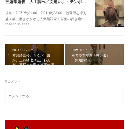
三遊亭遊雀「大工調べ／文違い」～テンポよくたたみかける語り口で人気・実力とも屈指！
放送：7/25(土)21:00、7/31(金)23:00 他還暦を迎え
益々芸に磨きがかかる人気落語家！言葉の行き違い…
2026.06.30 22:23
2021.10.27 07:30
2021.10.27 05:19
立川談四楼「らくだ」ほ
三遊亭右左喜「思い出」
か、三四楼改メ立川わん
「銀婚旅行」
だ 真打昇進襲名披露公演
0
コメント