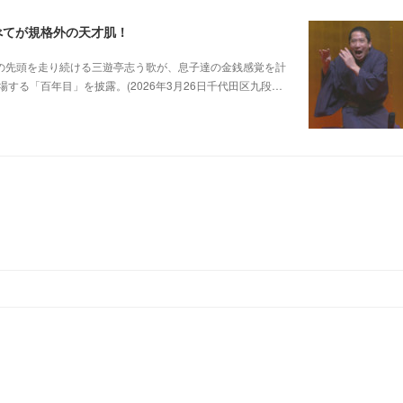
べてが規格外の天才肌！
0 他若手落語家の先頭を走り続ける三遊亭志う歌が、息子達の金銭感覚を計
る「百年目」を披露。(2026年3月26日千代田区九段…