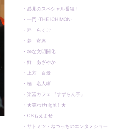
・必見のスペシャル番組！
・一門 -THE ICHIMON-
・粋 らくご
・夢 寄席
・粋な文明開化
・鮮 あざやか
・上方 百景
・極 名人噺
・楽器カフェ 『すずらん亭』
・★笑わせnight！★
・CSもえよせ
・サトミツ・ねづっちのエンタメショー