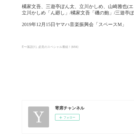
E〜落語
(
1
)
必見のスペシャル番組！
(
656
)
寄席チャンネル
フォロー