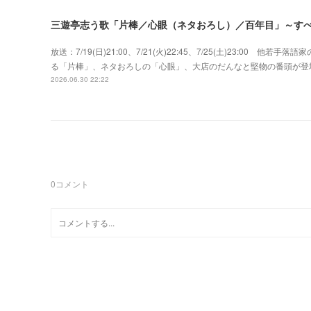
三遊亭志う歌「片棒／心眼（ネタおろし）／百年目」～す
放送：7/19(日)21:00、7/21(火)22:45、7/25(土)23:0
る「片棒」、ネタおろしの「心眼」、大店のだんなと堅物の番頭が登場す
2026.06.30 22:22
0
コメント