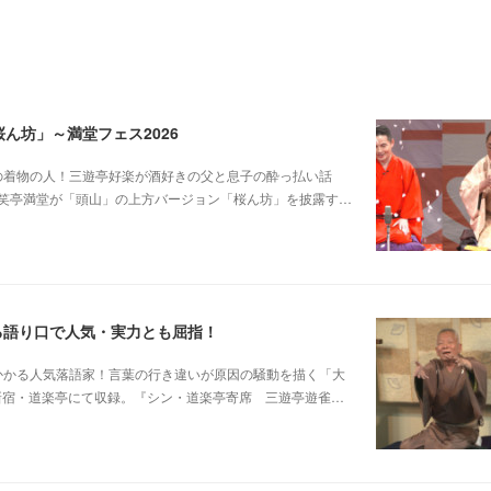
ん坊」～満堂フェス2026
じみピンクの着物の人！三遊亭好楽が酒好きの父と息子の酔っ払い話
笑亭満堂が「頭山」の上方バージョン「桜ん坊」を披露す…
る語り口で人気・実力とも屈指！
芸に磨きがかかる人気落語家！言葉の行き違いが原因の騒動を描く「大
日新宿・道楽亭にて収録。『シン・道楽亭寄席 三遊亭遊雀…