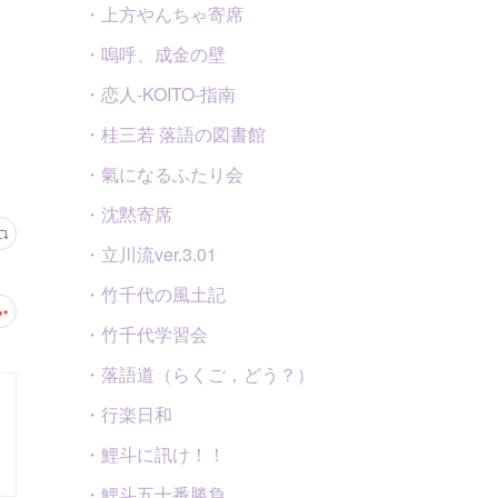
・上方やんちゃ寄席
・嗚呼、成金の壁
・恋人-KOITO-指南
・桂三若 落語の図書館
・氣になるふたり会
・沈黙寄席
・立川流ver.3.01
・竹千代の風土記
・竹千代学習会
・落語道（らくご，どう？）
・行楽日和
・鯉斗に訊け！！
・鯉斗五十番勝負