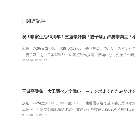
関連記事
祝！噺家生活60周年！三遊亭好楽「親子酒」錦笑亭満堂「桜
放送：7/26(日)21:00、7/28(火)23:00 他『笑点』でおな
「親子酒」を、日本武道館での真打昇進披露で話題になった弟子の錦
2026.06.30 22:25
三遊亭遊雀「大工調べ／文違い」～テンポよくたたみかけ
放送：7/25(土)21:00、7/31(金)23:00 他還暦を迎え益々
工調べ」と男女の騙し騙されの「文違い」を披露。(2026年4月14
2026.06.30 22:23