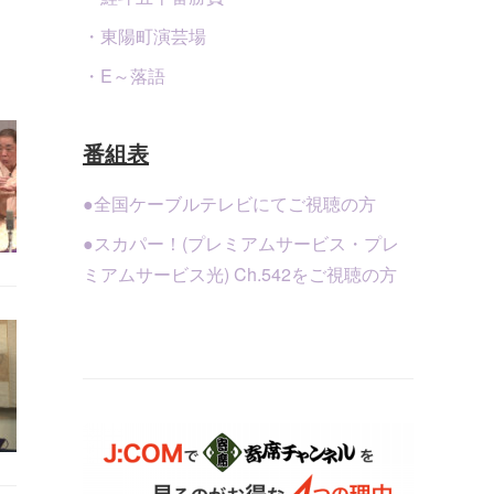
・東陽町演芸場
・E～落語
番組表
●全国ケーブルテレビにてご視聴の方
●スカパー！(プレミアムサービス・プレ
ミアムサービス光) Ch.542をご視聴の方