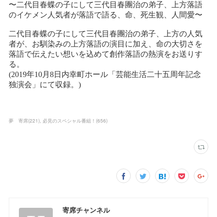
夢 寄席
(
221
)
必見のスペシャル番組！
(
656
)
寄席チャンネル