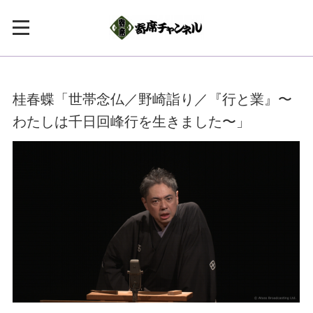
桂春蝶「世帯念仏／野崎詣り／『行と業』〜
わたしは千日回峰行を生きました〜」