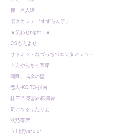
・極 名人噺
・楽器カフェ 『すずらん亭』
・★笑わせnight！★
・CSもえよせ
・サトミツ・ねづっちのエンタメショー
・上方やんちゃ寄席
・嗚呼、成金の壁
・恋人-KOITO-指南
・桂三若 落語の図書館
・氣になるふたり会
・沈黙寄席
・立川流ver.3.01