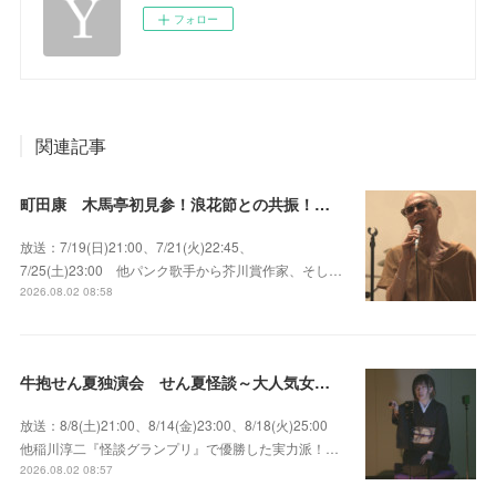
フォロー
関連記事
町田康 木馬亭初見参！浪花節との共振！～マチダ地蔵尊 他
放送：7/19(日)21:00、7/21(火)22:45、
7/25(土)23:00 他パンク歌手から芥川賞作家、そし…
2026.08.02 08:58
牛抱せん夏独演会 せん夏怪談～大人気女性怪談師とっておきの背筋も凍る…
放送：8/8(土)21:00、8/14(金)23:00、8/18(火)25:00
他稲川淳二『怪談グランプリ』で優勝した実力派！…
2026.08.02 08:57