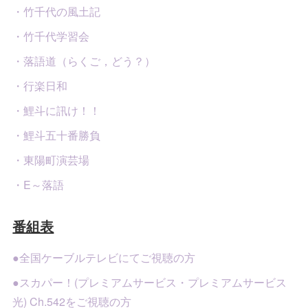
・竹千代の風土記
・竹千代学習会
・落語道（らくご，どう？）
・行楽日和
・鯉斗に訊け！！
・鯉斗五十番勝負
・東陽町演芸場
・E～落語
番組表
●全国ケーブルテレビにてご視聴の方
●スカパー！(プレミアムサービス・プレミアムサービス
光) Ch.542をご視聴の方