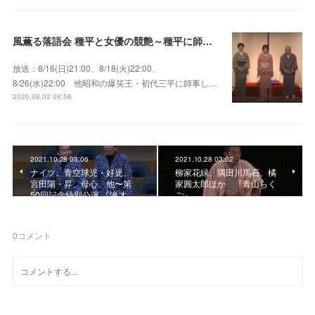
風薫る落語会 種平と女優の競艶～種平に師事した女優たちが百花繚乱に咲き誇る大人気落語会
放送：8/16(日)21:00、8/18(火)22:00、
8/26(水)22:00 他昭和の爆笑王・初代三平に師事し…
2026.08.02 08:56
2021.10.28 03:06
2021.10.28 03:02
ナイツ、青空球児・好児、
柳家花緑、隅田川馬石、橘
宮田陽・昇、母心、他〜第
家圓太郎ほか 『青山らく
50回記念特別公演 『漫才…
ご』
0
コメント