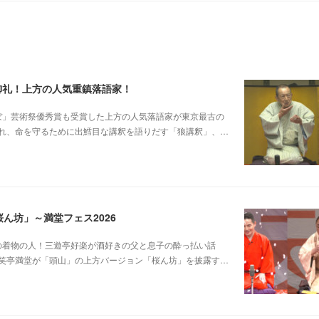
御礼！上方の人気重鎮落語家！
もうてなんぼ」芸術祭優秀賞も受賞した上方の人気落語家が東京最古の
れ、命を守るために出鱈目な講釈を語りだす「狼講釈」、…
ん坊」～満堂フェス2026
じみピンクの着物の人！三遊亭好楽が酒好きの父と息子の酔っ払い話
笑亭満堂が「頭山」の上方バージョン「桜ん坊」を披露す…