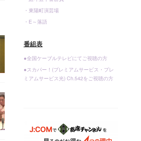
・東陽町演芸場
・E～落語
番組表
●全国ケーブルテレビにてご視聴の方
●スカパー！(プレミアムサービス・プレ
ミアムサービス光) Ch.542をご視聴の方