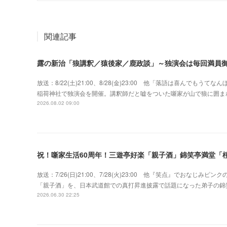
関連記事
露の新治「狼講釈／猿後家／鹿政談」～独演会は毎回満員
放送：8/22(土)21:00、8/28(金)23:00 他「落語は喜んで
稲荷神社で独演会を開催。講釈師だと嘘をついた噺家が山で狼に囲ま
2026.08.02 09:00
祝！噺家生活60周年！三遊亭好楽「親子酒」錦笑亭満堂「桜
放送：7/26(日)21:00、7/28(火)23:00 他『笑点』でおな
「親子酒」を、日本武道館での真打昇進披露で話題になった弟子の錦
2026.06.30 22:25