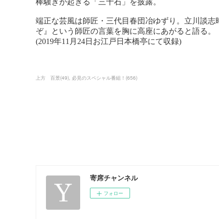
上方 百景
(
49
)
必見のスペシャル番組！
(
656
)
寄席チャンネル
フォロー