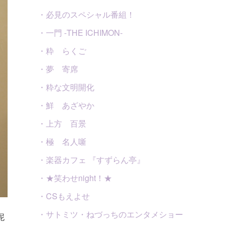
・必見のスペシャル番組！
・一門 -THE ICHIMON-
・粋 らくご
・夢 寄席
・粋な文明開化
・鮮 あざやか
・上方 百景
・極 名人噺
・楽器カフェ 『すずらん亭』
・★笑わせnight！★
・CSもえよせ
・サトミツ・ねづっちのエンタメショー