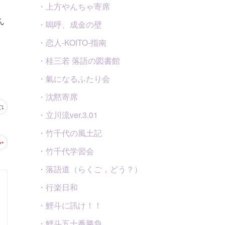
・上方やんちゃ寄席
・嗚呼、成金の壁
・恋人-KOITO-指南
・桂三若 落語の図書館
・氣になるふたり会
・沈黙寄席
・立川流ver.3.01
・竹千代の風土記
・竹千代学習会
・落語道（らくご，どう？）
・行楽日和
・鯉斗に訊け！！
・鯉斗五十番勝負