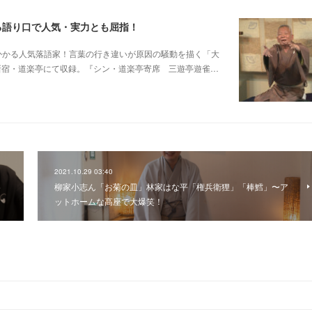
る語り口で人気・実力とも屈指！
芸に磨きがかかる人気落語家！言葉の行き違いが原因の騒動を描く「大
日新宿・道楽亭にて収録。『シン・道楽亭寄席 三遊亭遊雀…
2021.10.29 03:40
各
柳家小志ん「お菊の皿」林家はな平「権兵衛狸」「棒鱈」〜ア
ットホームな高座で大爆笑！