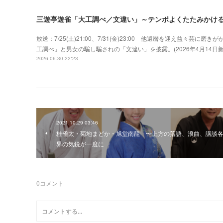
三遊亭遊雀「大工調べ／文違い」～テンポよくたたみかけ
放送：7/25(土)21:00、7/31(金)23:00 他還暦を迎え益々
工調べ」と男女の騙し騙されの「文違い」を披露。(2026年4月14
2026.06.30 22:23
2021.10.29 03:46
桂雀太・菊地まどか・旭堂南龍 〜上方の落語、浪曲、講談
界の気鋭が一度に
0
コメント