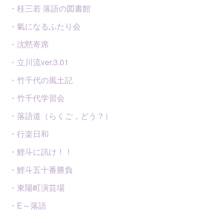
・桂三若 落語の図書館
・氣になるふたり会
・沈黙寄席
・立川流ver.3.01
・竹千代の風土記
・竹千代学習会
・落語道（らくご，どう？）
・行楽日和
・鯉斗に訊け！！
・鯉斗五十番勝負
・東陽町演芸場
・E～落語