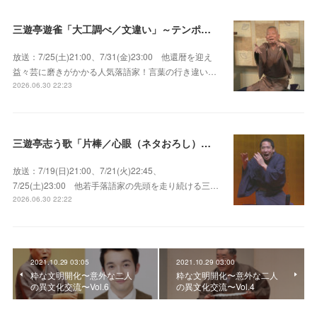
三遊亭遊雀「大工調べ／文違い」～テンポよくたたみかける語り口で人気・実力とも屈指！
放送：7/25(土)21:00、7/31(金)23:00 他還暦を迎え
益々芸に磨きがかかる人気落語家！言葉の行き違い…
2026.06.30 22:23
三遊亭志う歌「片棒／心眼（ネタおろし）／百年目」～すべてが規格外の天才肌！
放送：7/19(日)21:00、7/21(火)22:45、
7/25(土)23:00 他若手落語家の先頭を走り続ける三…
2026.06.30 22:22
2021.10.29 03:05
2021.10.29 03:00
粋な文明開化〜意外な二人
粋な文明開化〜意外な二人
の異文化交流〜Vol.6
の異文化交流〜Vol.4