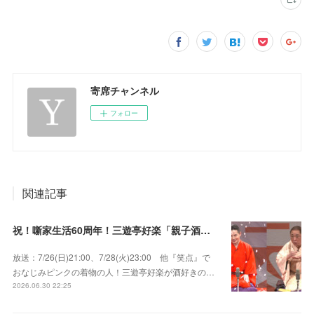
寄席チャンネル
フォロー
関連記事
祝！噺家生活60周年！三遊亭好楽「親子酒」錦笑亭満堂「桜ん坊」～満堂フェス2026
放送：7/26(日)21:00、7/28(火)23:00 他『笑点』で
おなじみピンクの着物の人！三遊亭好楽が酒好きの…
2026.06.30 22:25