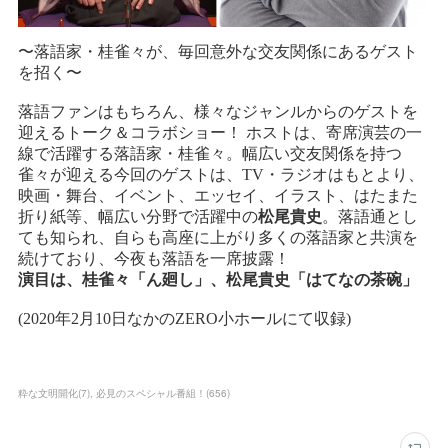
粋な文明開化
(
7
)
必見のスペシャル番組！
(
656
)