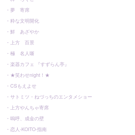
・夢 寄席
・粋な文明開化
・鮮 あざやか
・上方 百景
・極 名人噺
・楽器カフェ 『すずらん亭』
・★笑わせnight！★
・CSもえよせ
・サトミツ・ねづっちのエンタメショー
・上方やんちゃ寄席
・嗚呼、成金の壁
・恋人-KOITO-指南