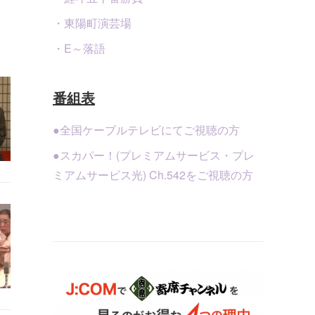
・東陽町演芸場
・E～落語
番組表
●全国ケーブルテレビにてご視聴の方
●スカパー！(プレミアムサービス・プレ
ミアムサービス光) Ch.542をご視聴の方