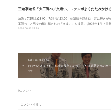
三遊亭遊雀「大工調べ／文違い」～テンポよくたたみかけ
放送：7/25(土)21:00、7/31(金)23:00 他還暦を迎え益々
工調べ」と男女の騙し騙されの「文違い」を披露。(2026年4月14
2026.06.30 22:23
2021.10.29 03:38
おせつときょうた、結成５周年記念ライブ〜演芸界期待のホ
プ!!
0
コメント