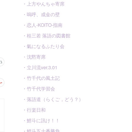
・上方やんちゃ寄席
・嗚呼、成金の壁
・恋人-KOITO-指南
・桂三若 落語の図書館
・氣になるふたり会
・沈黙寄席
・立川流ver.3.01
・竹千代の風土記
・竹千代学習会
・落語道（らくご，どう？）
・行楽日和
・鯉斗に訊け！！
・鯉斗五十番勝負