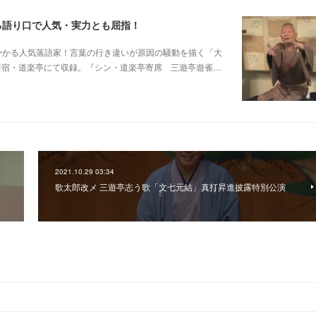
る語り口で人気・実力とも屈指！
芸に磨きがかかる人気落語家！言葉の行き違いが原因の騒動を描く「大
日新宿・道楽亭にて収録。『シン・道楽亭寄席 三遊亭遊雀…
2021.10.29 03:34
ー
歌太郎改メ 三遊亭志う歌「文七元結」真打昇進披露特別公演