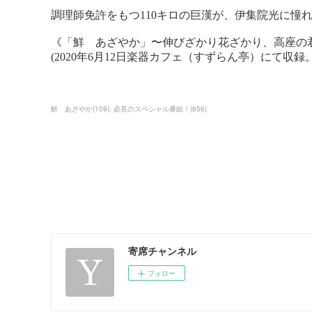
鮮 あざやか
(
109
)
必見のスペシャル番組！
(
656
)
寄席チャンネル
フォロー