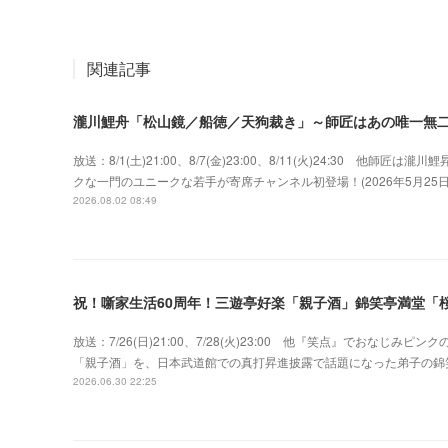
関連記事
瀧川鯉舟「松山鏡／船徳／天狗裁き」～師匠はあの唯一無
放送：8/1(土)21:00、8/7(金)23:00、8/11(火)24:30 
クな一門のユニークな若手が寄席チャンネル初登場！(2026年5月2
2026.08.02 08:49
祝！噺家生活60周年！三遊亭好楽「親子酒」錦笑亭満堂「桜
放送：7/26(日)21:00、7/28(火)23:00 他『笑点』でおな
「親子酒」を、日本武道館での真打昇進披露で話題になった弟子の錦
2026.06.30 22:25