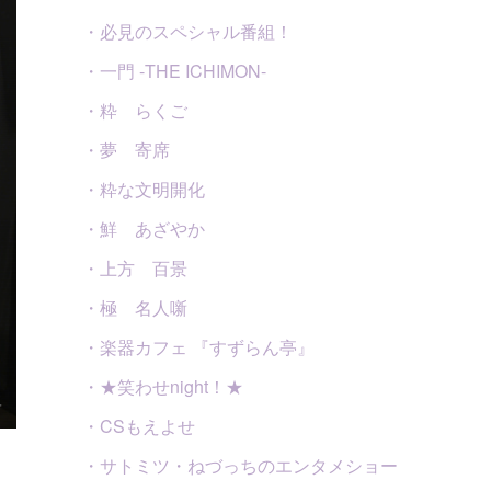
・必見のスペシャル番組！
・一門 -THE ICHIMON-
・粋 らくご
・夢 寄席
・粋な文明開化
・鮮 あざやか
・上方 百景
・極 名人噺
・楽器カフェ 『すずらん亭』
・★笑わせnight！★
・CSもえよせ
・サトミツ・ねづっちのエンタメショー