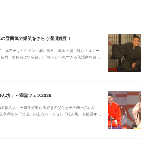
二の雰囲気で爆笑をさらう瀧川鯉昇！
他師匠は瀧川鯉昇、兄弟子はイケメン・瀧川鯉斗、成金・瀧川鯉八！ユニー
5日新宿・無何有にて収録。)『軽～い・軽すぎる落語家を目…
ん坊」～満堂フェス2026
じみピンクの着物の人！三遊亭好楽が酒好きの父と息子の酔っ払い話
笑亭満堂が「頭山」の上方バージョン「桜ん坊」を披露す…