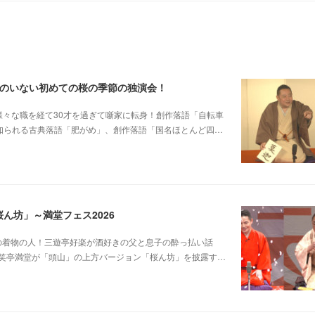
郎のいない初めての桜の季節の独演会！
他日大落研から様々な職を経て30才を過ぎて噺家に転身！創作落語「自転車
も知られる古典落語「肥がめ」、創作落語「国名ほとんど四…
ん坊」～満堂フェス2026
じみピンクの着物の人！三遊亭好楽が酒好きの父と息子の酔っ払い話
笑亭満堂が「頭山」の上方バージョン「桜ん坊」を披露す…