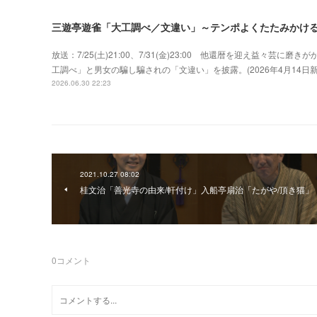
三遊亭遊雀「大工調べ／文違い」～テンポよくたたみかけ
放送：7/25(土)21:00、7/31(金)23:00 他還暦を迎え益々
工調べ」と男女の騙し騙されの「文違い」を披露。(2026年4月14
2026.06.30 22:23
2021.10.27 08:02
桂文治「善光寺の由来/軒付け」入船亭扇治「たがや/頂き猫」
0
コメント