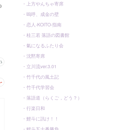
・上方やんちゃ寄席
・嗚呼、成金の壁
・恋人-KOITO-指南
・桂三若 落語の図書館
・氣になるふたり会
・沈黙寄席
・立川流ver.3.01
・竹千代の風土記
・竹千代学習会
・落語道（らくご，どう？）
・行楽日和
・鯉斗に訊け！！
・鯉斗五十番勝負