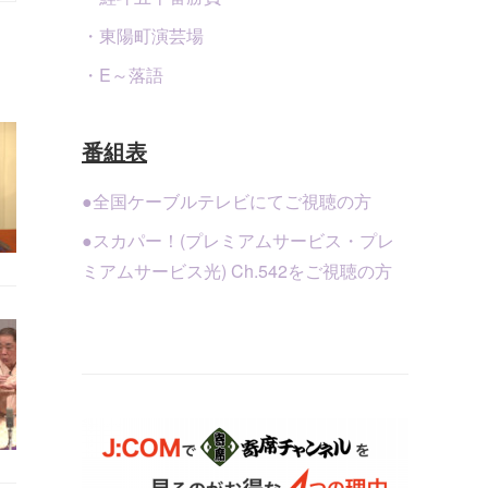
・東陽町演芸場
・E～落語
番組表
●全国ケーブルテレビにてご視聴の方
●スカパー！(プレミアムサービス・プレ
ミアムサービス光) Ch.542をご視聴の方