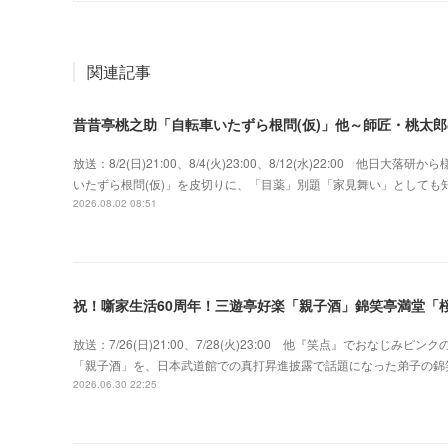
関連記事
昔昔亭桃之助「自転車いたずら根問(仮)」他～師匠・桃太
放送：8/2(日)21:00、8/4(火)23:00、8/12(水)22:00 
いたずら根問(仮)」を皮切りに、「目薬」別題「家見舞い」として
2026.08.02 08:51
祝！噺家生活60周年！三遊亭好楽「親子酒」錦笑亭満堂「桜
放送：7/26(日)21:00、7/28(火)23:00 他『笑点』でおな
「親子酒」を、日本武道館での真打昇進披露で話題になった弟子の錦
2026.06.30 22:25