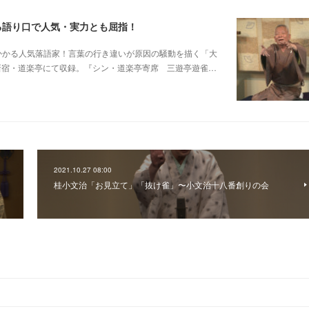
る語り口で人気・実力とも屈指！
芸に磨きがかかる人気落語家！言葉の行き違いが原因の騒動を描く「大
日新宿・道楽亭にて収録。『シン・道楽亭寄席 三遊亭遊雀…
2021.10.27 08:00
桂小文治「お見立て」「抜け雀」〜小文治十八番創りの会