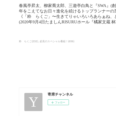
粋 らくご
(
232
)
必見のスペシャル番組！
(
656
)
寄席チャンネル
フォロー