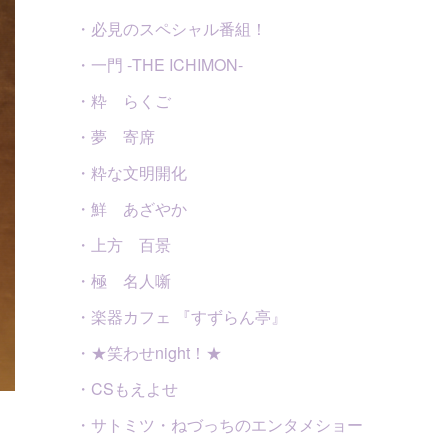
・必見のスペシャル番組！
・一門 -THE ICHIMON-
・粋 らくご
・夢 寄席
・粋な文明開化
・鮮 あざやか
・上方 百景
・極 名人噺
・楽器カフェ 『すずらん亭』
・★笑わせnight！★
・CSもえよせ
・サトミツ・ねづっちのエンタメショー