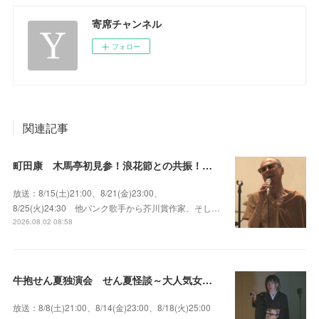
寄席チャンネル
フォロー
関連記事
町田康 木馬亭初見参！浪花節との共振！～マチダ地蔵尊 他
放送：8/15(土)21:00、8/21(金)23:00、
8/25(火)24:30 他パンク歌手から芥川賞作家、そし…
2026.08.02 08:58
牛抱せん夏独演会 せん夏怪談～大人気女性怪談師とっておきの背筋も凍る…
放送：8/8(土)21:00、8/14(金)23:00、8/18(火)25:00