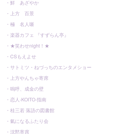
・鮮 あざやか
・上方 百景
・極 名人噺
・楽器カフェ 『すずらん亭』
・★笑わせnight！★
・CSもえよせ
・サトミツ・ねづっちのエンタメショー
・上方やんちゃ寄席
・嗚呼、成金の壁
・恋人-KOITO-指南
・桂三若 落語の図書館
・氣になるふたり会
・沈黙寄席