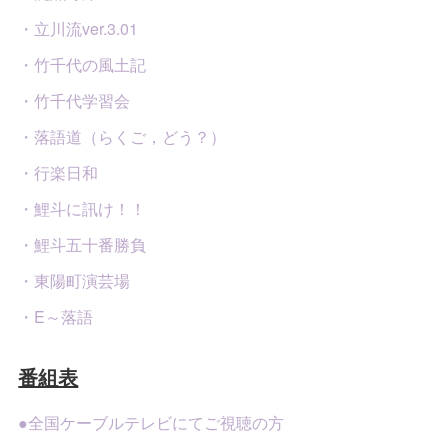
・立川流ver.3.01
・竹千代の風土記
・竹千代学習会
・落語道（らくご，どう？）
・行楽日和
・鯉斗に訊け！！
・鯉斗五十番勝負
・東陽町演芸場
・E～落語
番組表
●全国ケーブルテレビにてご視聴の方