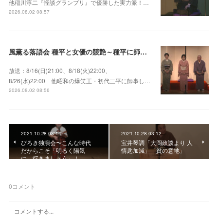
他稲川淳二『怪談グランプリ』で優勝した実力派！…
2026.08.02 08:57
風薫る落語会 種平と女優の競艶～種平に師事した女優たちが百花繚乱に咲き誇る大人気落語会
放送：8/16(日)21:00、8/18(火)22:00、
8/26(水)22:00 他昭和の爆笑王・初代三平に師事し…
2026.08.02 08:56
2021.10.28 03:14
2021.10.28 03:12
ぴろき独演会〜こんな時代
宝井琴調「大岡政談より 人
だからこそ「明るく陽気
情匙加減」「貧の意地」
に、行きましょう」！
0
コメント