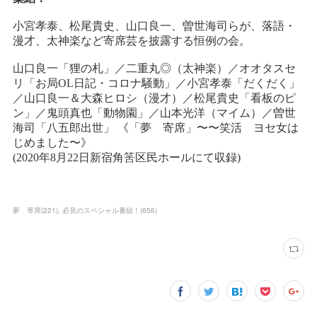
夢 寄席
(
221
)
必見のスペシャル番組！
(
656
)