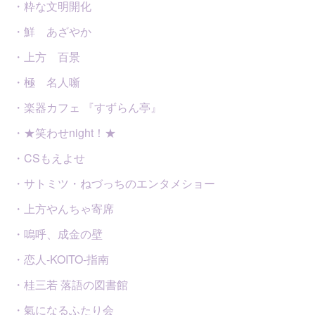
・粋な文明開化
・鮮 あざやか
・上方 百景
・極 名人噺
・楽器カフェ 『すずらん亭』
・★笑わせnight！★
・CSもえよせ
・サトミツ・ねづっちのエンタメショー
・上方やんちゃ寄席
・嗚呼、成金の壁
・恋人-KOITO-指南
・桂三若 落語の図書館
・氣になるふたり会