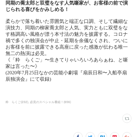
粋 らくご
(
232
)
必見のスペシャル番組！
(
656
)