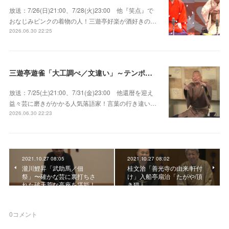
放送：7/26(日)21:00、7/28(火)23:00 他『笑点』で
おなじみピンクの着物の人！三遊亭好楽が酒好きの…
2026.06.30 22:25
三遊亭遊雀「大工調べ／文違い」～テンポよくたたみかける語り口で人気・実力とも屈指！
放送：7/25(土)21:00、7/31(金)23:00 他還暦を迎え
益々芸に磨きがかかる人気落語家！言葉の行き違い…
2026.06.30 22:23
2021.10.27 08:05
2021.10.27 08:02
瀧川鯉昇「武助馬／佃
桂文治「善光寺の由来/軒付
祭」〜確かな芸に裏打ちさ
け」入船亭扇治「たがや/頂
れた破天荒な高座を堪能！
き猫」
0
コメント