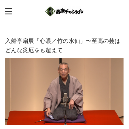
入船亭扇辰「心眼／竹の水仙」〜至高の芸は
どんな災厄をも超えて