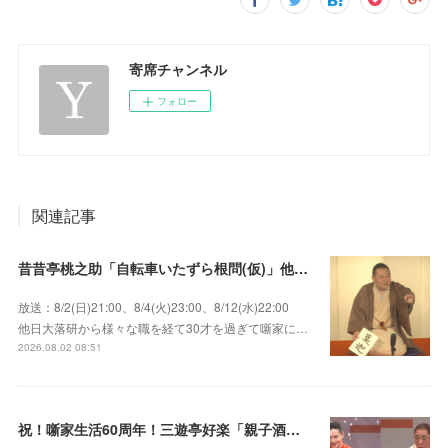
寄席チャンネル
フォロー
関連記事
昔昔亭桃之助「自転車いたずら根問(仮)」他～師匠・桃太郎のいない初めての桜の季節の独演会！
放送：8/2(日)21:00、8/4(火)23:00、8/12(水)22:00
他日大落研から様々な職を経て30才を過ぎて噺家に…
2026.08.02 08:51
祝！噺家生活60周年！三遊亭好楽「親子酒」錦笑亭満堂「桜ん坊」～満堂フェス2026