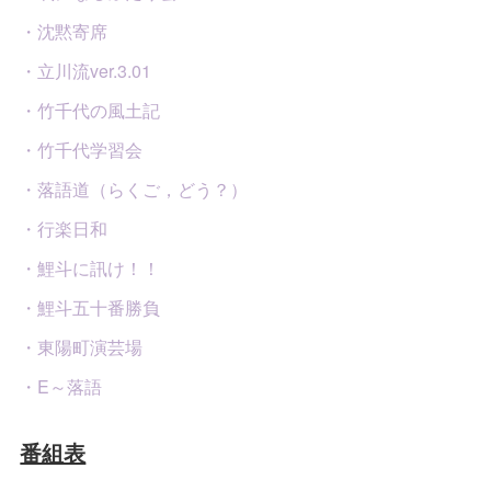
・沈黙寄席
・立川流ver.3.01
・竹千代の風土記
・竹千代学習会
・落語道（らくご，どう？）
・行楽日和
・鯉斗に訊け！！
・鯉斗五十番勝負
・東陽町演芸場
・E～落語
番組表