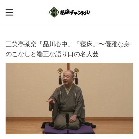
三笑亭茶楽「品川心中」「寝床」〜優雅な身
のこなしと端正な語り口の名人芸