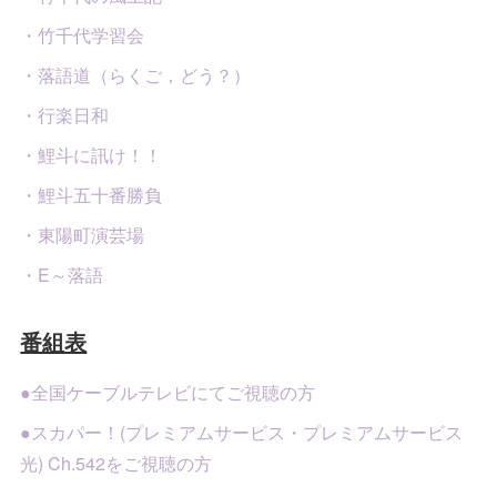
・竹千代学習会
・落語道（らくご，どう？）
・行楽日和
・鯉斗に訊け！！
・鯉斗五十番勝負
・東陽町演芸場
・E～落語
番組表
●全国ケーブルテレビにてご視聴の方
●スカパー！(プレミアムサービス・プレミアムサービス
光) Ch.542をご視聴の方