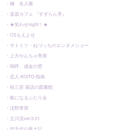
・極 名人噺
・楽器カフェ 『すずらん亭』
・★笑わせnight！★
・CSもえよせ
・サトミツ・ねづっちのエンタメショー
・上方やんちゃ寄席
・嗚呼、成金の壁
・恋人-KOITO-指南
・桂三若 落語の図書館
・氣になるふたり会
・沈黙寄席
・立川流ver.3.01
・竹千代の風土記