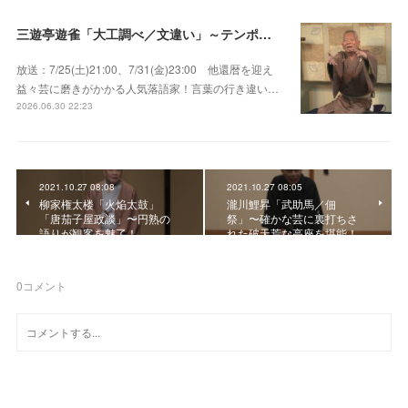
三遊亭遊雀「大工調べ／文違い」～テンポよくたたみかける語り口で人気・実力とも屈指！
放送：7/25(土)21:00、7/31(金)23:00 他還暦を迎え
益々芸に磨きがかかる人気落語家！言葉の行き違い…
2026.06.30 22:23
2021.10.27 08:08
2021.10.27 08:05
柳家権太楼「火焔太鼓」
瀧川鯉昇「武助馬／佃
「唐茄子屋政談」〜円熟の
祭」〜確かな芸に裏打ちさ
語りが観客を魅了！
れた破天荒な高座を堪能！
0
コメント