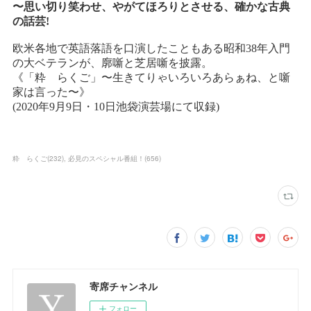
粋 らくご
(
232
)
必見のスペシャル番組！
(
656
)
寄席チャンネル
フォロー