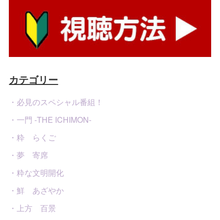
カテゴリー
・必見のスペシャル番組！
・一門 -THE ICHIMON-
・粋 らくご
・夢 寄席
・粋な文明開化
・鮮 あざやか
・上方 百景