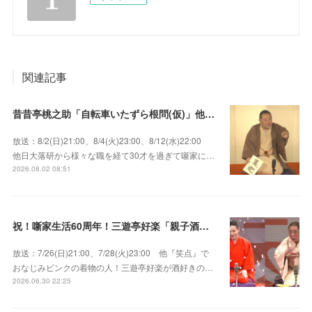
関連記事
昔昔亭桃之助「自転車いたずら根問(仮)」他～師匠・桃太郎のいない初めての桜の季節の独演会！
放送：8/2(日)21:00、8/4(火)23:00、8/12(水)22:00
他日大落研から様々な職を経て30才を過ぎて噺家に…
2026.08.02 08:51
祝！噺家生活60周年！三遊亭好楽「親子酒」錦笑亭満堂「桜ん坊」～満堂フェス2026
放送：7/26(日)21:00、7/28(火)23:00 他『笑点』で
おなじみピンクの着物の人！三遊亭好楽が酒好きの…
2026.06.30 22:25