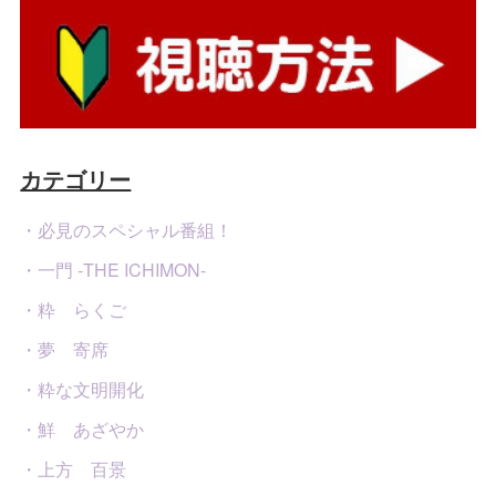
カテゴリー
・必見のスペシャル番組！
・一門 -THE ICHIMON-
・粋 らくご
・夢 寄席
・粋な文明開化
・鮮 あざやか
・上方 百景