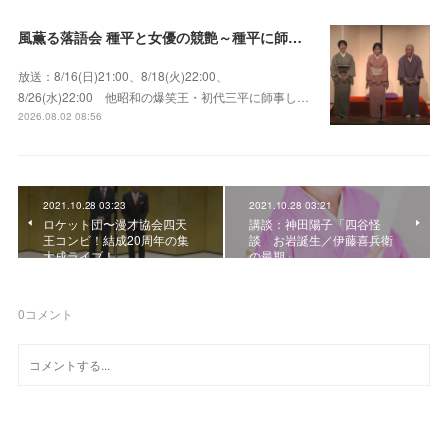
風薫る落語会 種平と女優の競艶～種平に師事した女優たちが百花繚乱に咲き誇る大人気落語会
放送：8/16(日)21:00、8/18(火)22:00、
8/26(水)22:00 他昭和の爆笑王・初代三平に師事し…
2026.08.02 08:56
2021.10.28 03:23
2021.10.28 03:21
ロケット団〜漫才協会四天
講談：神田陽子「四谷怪
王コンビ！結成20周年の集
談 お岩誕生／伊藤喜兵衛
大成ライブ！
の最期」
0
コメント