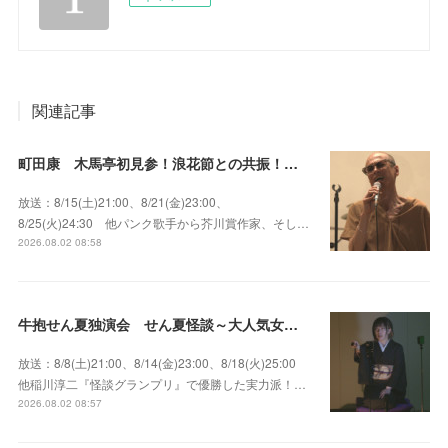
関連記事
町田康 木馬亭初見参！浪花節との共振！～マチダ地蔵尊 他
放送：8/15(土)21:00、8/21(金)23:00、
8/25(火)24:30 他パンク歌手から芥川賞作家、そし…
2026.08.02 08:58
牛抱せん夏独演会 せん夏怪談～大人気女性怪談師とっておきの背筋も凍る…
放送：8/8(土)21:00、8/14(金)23:00、8/18(火)25:00
他稲川淳二『怪談グランプリ』で優勝した実力派！…
2026.08.02 08:57