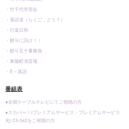
・竹千代学習会
・落語道（らくご，どう？）
・行楽日和
・鯉斗に訊け！！
・鯉斗五十番勝負
・東陽町演芸場
・E～落語
番組表
●全国ケーブルテレビにてご視聴の方
●スカパー！(プレミアムサービス・プレミアムサービス
光) Ch.542をご視聴の方