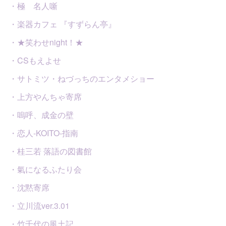
・極 名人噺
・楽器カフェ 『すずらん亭』
・★笑わせnight！★
・CSもえよせ
・サトミツ・ねづっちのエンタメショー
・上方やんちゃ寄席
・嗚呼、成金の壁
・恋人-KOITO-指南
・桂三若 落語の図書館
・氣になるふたり会
・沈黙寄席
・立川流ver.3.01
・竹千代の風土記