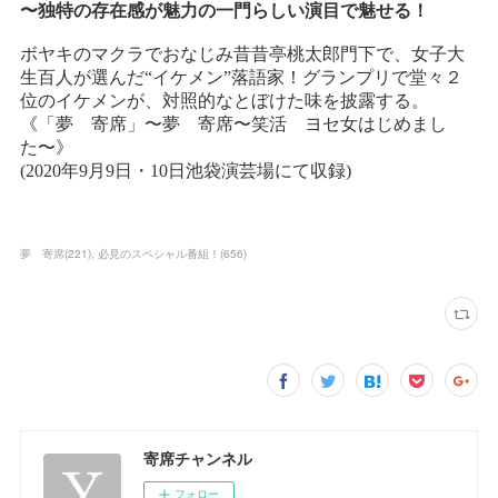
夢 寄席
(
221
)
必見のスペシャル番組！
(
656
)
寄席チャンネル
フォロー