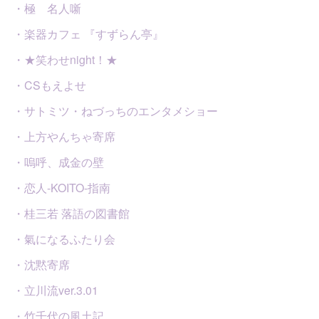
・極 名人噺
・楽器カフェ 『すずらん亭』
・★笑わせnight！★
・CSもえよせ
・サトミツ・ねづっちのエンタメショー
・上方やんちゃ寄席
・嗚呼、成金の壁
・恋人-KOITO-指南
・桂三若 落語の図書館
・氣になるふたり会
・沈黙寄席
・立川流ver.3.01
・竹千代の風土記