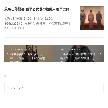
風薫る落語会 種平と女優の競艶～種平に師事した女優たちが百花繚乱に咲き誇る大人気落語会
放送：8/16(日)21:00、8/18(火)22:00、
8/26(水)22:00 他昭和の爆笑王・初代三平に師事し…
2026.08.02 08:56
2021.10.29 02:11
2021.10.29 02:09
春風亭笑好「ぜんざい公
一龍斎貞水 追悼特集「赤穂
社」「短命」〜池袋演芸場
義士外伝 誉の刀鍛冶」ほ
十月中席
か
0
コメント