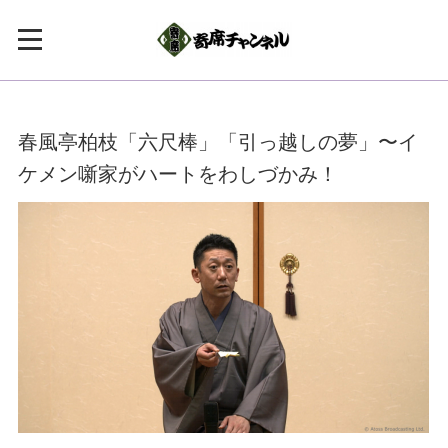
春風亭柏枝「六尺棒」「引っ越しの夢」〜イ
ケメン噺家がハートをわしづかみ！