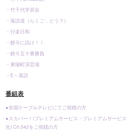
・竹千代学習会
・落語道（らくご，どう？）
・行楽日和
・鯉斗に訊け！！
・鯉斗五十番勝負
・東陽町演芸場
・E～落語
番組表
●全国ケーブルテレビにてご視聴の方
●スカパー！(プレミアムサービス・プレミアムサービス
光) Ch.542をご視聴の方