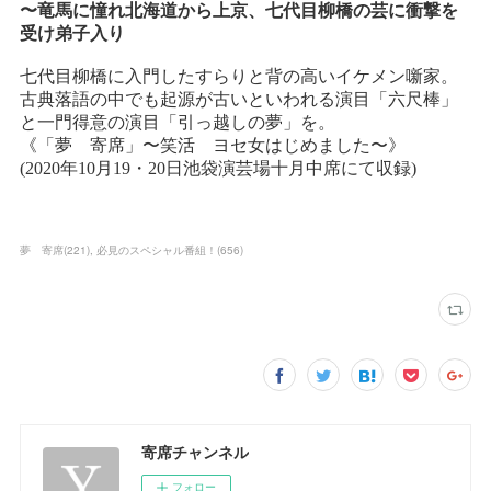
夢 寄席
(
221
)
必見のスペシャル番組！
(
656
)
寄席チャンネル
フォロー