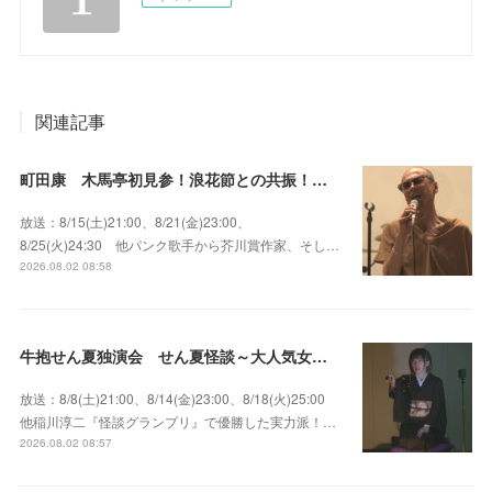
関連記事
町田康 木馬亭初見参！浪花節との共振！～マチダ地蔵尊 他
放送：8/15(土)21:00、8/21(金)23:00、
8/25(火)24:30 他パンク歌手から芥川賞作家、そし…
2026.08.02 08:58
牛抱せん夏独演会 せん夏怪談～大人気女性怪談師とっておきの背筋も凍る…
放送：8/8(土)21:00、8/14(金)23:00、8/18(火)25:00
他稲川淳二『怪談グランプリ』で優勝した実力派！…
2026.08.02 08:57