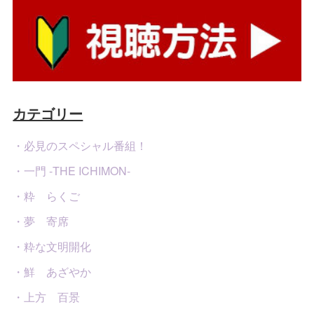
カテゴリー
・必見のスペシャル番組！
・一門 -THE ICHIMON-
・粋 らくご
・夢 寄席
・粋な文明開化
・鮮 あざやか
・上方 百景