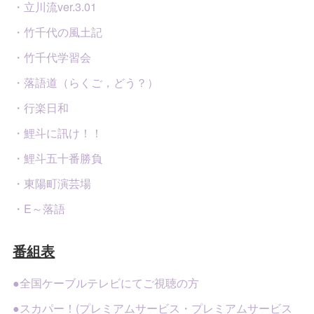
・立川流ver.3.01
・竹千代の風土記
・竹千代学習会
・落語道（らくご，どう？）
・行楽日和
・鯉斗に訊け！！
・鯉斗五十番勝負
・東陽町演芸場
・E～落語
番組表
●全国ケーブルテレビにてご視聴の方
●スカパー！(プレミアムサービス・プレミアムサービス