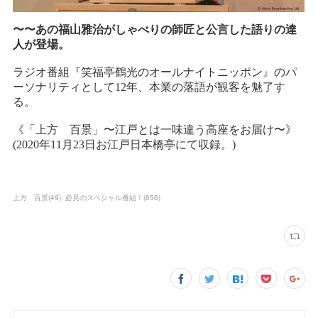
上方 百景
(
49
)
必見のスペシャル番組！
(
656
)