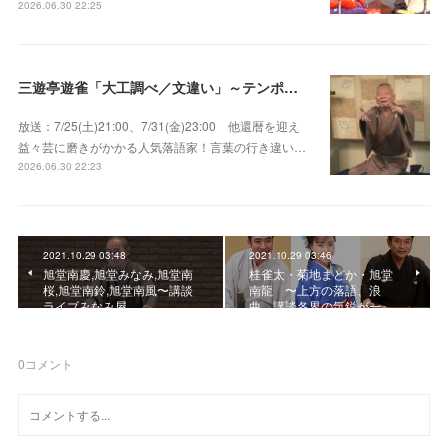
2026.06.30 22:25
三遊亭遊雀「大工調べ／文違い」～テンポよくたたみかける語り口で人気・実力とも屈指！
放送：7/25(土)21:00、7/31(金)23:00 他還暦を迎え
益々芸に磨きがかかる人気落語家！言葉の行き違い…
2026.06.30 22:23
2021.10.29 03:48
2021.10.29 03:46
旭堂南慶,旭堂みなみ,旭堂南
桂雀太・菊地まどか・旭堂
桜,旭堂南鈴,旭堂南風〜講談
南龍 〜上方の落語、浪
ライブみなみ屋
曲、講談各界の気鋭が一…
0
コメント