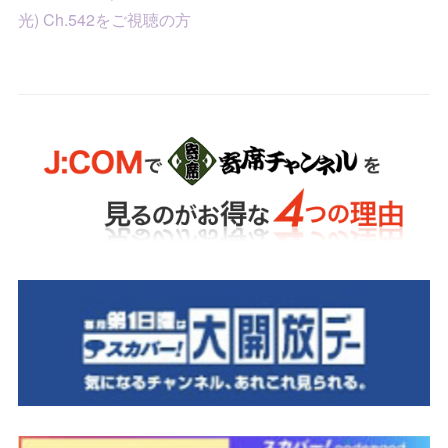
光) Ch.542をご視聴の方