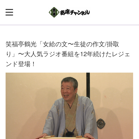
笑福亭鶴光「女給の文〜生徒の作文/掛取
り」〜大人気ラジオ番組を12年続けたレジェ
ンド登場！