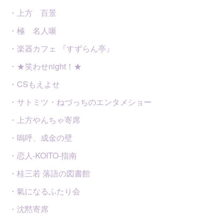
・上方 百景
・極 名人噺
・楽器カフェ 『すずらん亭』
・★笑わせnight！★
・CSもえよせ
・サトミツ・ねづっちのエンタメショー
・上方やんちゃ寄席
・嗚呼、成金の壁
・恋人-KOITO-指南
・桂三若 落語の図書館
・氣になるふたり会
・沈黙寄席