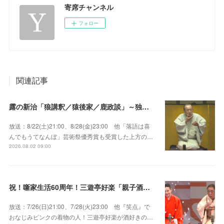
寄席チャンネル
フォロー
関連記事
露の新治「狼講釈／猿後家／鹿政談」～独演会は毎回満員御礼！上方の人気重鎮落語家！
放送：8/22(土)21:00、8/28(金)23:00 他「落語は喜
んでもうてなんぼ」芸術祭優秀賞も受賞した上方の…
2026.08.02 09:00
祝！噺家生活60周年！三遊亭好楽「親子酒」錦笑亭満堂「桜ん坊」～満堂フェス2026
放送：7/26(日)21:00、7/28(火)23:00 他『笑点』で
おなじみピンクの着物の人！三遊亭好楽が酒好きの…