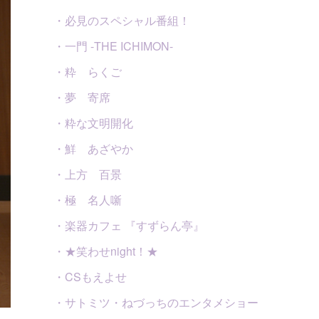
・必見のスペシャル番組！
・一門 -THE ICHIMON-
・粋 らくご
・夢 寄席
・粋な文明開化
・鮮 あざやか
・上方 百景
・極 名人噺
・楽器カフェ 『すずらん亭』
・★笑わせnight！★
・CSもえよせ
・サトミツ・ねづっちのエンタメショー