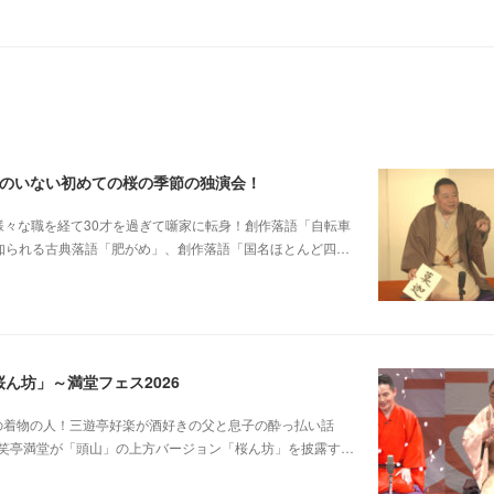
郎のいない初めての桜の季節の独演会！
他日大落研から様々な職を経て30才を過ぎて噺家に転身！創作落語「自転車
も知られる古典落語「肥がめ」、創作落語「国名ほとんど四…
ん坊」～満堂フェス2026
じみピンクの着物の人！三遊亭好楽が酒好きの父と息子の酔っ払い話
笑亭満堂が「頭山」の上方バージョン「桜ん坊」を披露す…