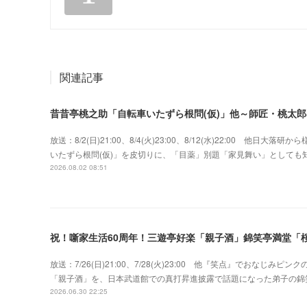
関連記事
昔昔亭桃之助「自転車いたずら根問(仮)」他～師匠・桃太
放送：8/2(日)21:00、8/4(火)23:00、8/12(水)22:00 
いたずら根問(仮)」を皮切りに、「目薬」別題「家見舞い」として
2026.08.02 08:51
祝！噺家生活60周年！三遊亭好楽「親子酒」錦笑亭満堂「桜
放送：7/26(日)21:00、7/28(火)23:00 他『笑点』でおな
「親子酒」を、日本武道館での真打昇進披露で話題になった弟子の錦
2026.06.30 22:25