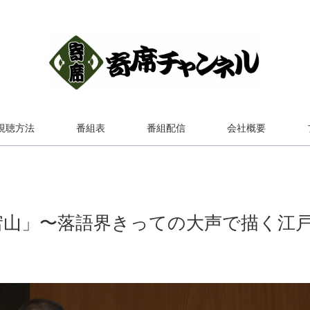
視聴方法
番組表
番組配信
会社概要
愛宕山」〜落語界きっての大声で描く江