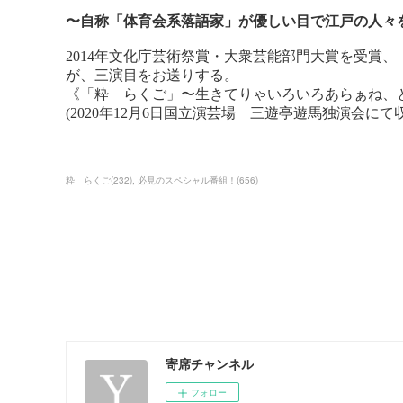
粋 らくご
(
232
)
必見のスペシャル番組！
(
656
)
寄席チャンネル
フォロー