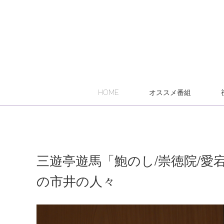
HOME
オススメ番組
三遊亭遊馬「鮑のし/崇徳院/
の市井の人々