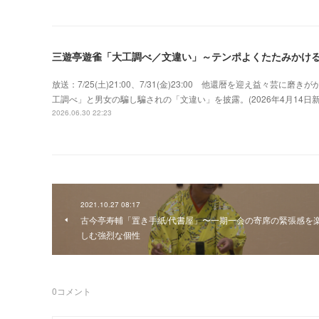
三遊亭遊雀「大工調べ／文違い」～テンポよくたたみかけ
放送：7/25(土)21:00、7/31(金)23:00 他還暦を迎え益々
工調べ」と男女の騙し騙されの「文違い」を披露。(2026年4月14
2026.06.30 22:23
2021.10.27 08:17
古今亭寿輔「置き手紙/代書屋」〜一期一会の寄席の緊張感を
しむ強烈な個性
0
コメント