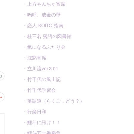
・上方やんちゃ寄席
・嗚呼、成金の壁
・恋人-KOITO-指南
・桂三若 落語の図書館
・氣になるふたり会
・沈黙寄席
・立川流ver.3.01
・竹千代の風土記
・竹千代学習会
・落語道（らくご，どう？）
・行楽日和
・鯉斗に訊け！！
・鯉斗五十番勝負