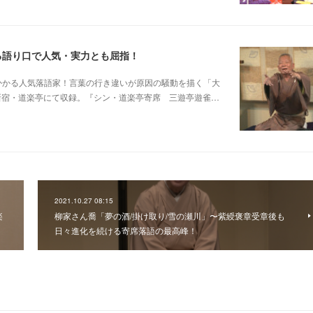
る語り口で人気・実力とも屈指！
芸に磨きがかかる人気落語家！言葉の行き違いが原因の騒動を描く「大
日新宿・道楽亭にて収録。『シン・道楽亭寄席 三遊亭遊雀…
2021.10.27 08:15
楽
柳家さん喬「夢の酒/掛け取り/雪の瀬川」〜紫綬褒章受章後も
日々進化を続ける寄席落語の最高峰！