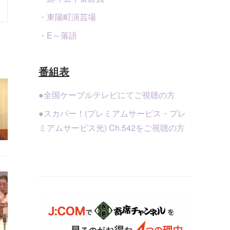
・東陽町演芸場
・E～落語
番組表
●全国ケーブルテレビにてご視聴の方
●スカパー！(プレミアムサービス・プレ
ミアムサービス光) Ch.542をご視聴の方