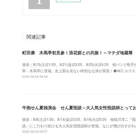
関連記事
町田康 木馬亭初見参！浪花節との共振！～マチダ地蔵尊
放送：8/15(土)21:00、8/21(金)23:00、8/25(火)24:3
草・木馬亭に登場。史上類を見ない特別な公演が実現！◆W.C.カラス w
2026.08.02 08:58
牛抱せん夏独演会 せん夏怪談～大人気女性怪談師とって
放送：8/8(土)21:00、8/14(金)23:00、8/18(火)25:00
談」にこだわり続ける大人気女流怪談師が登場。なにが飛び出すがわ
2026.08.02 08:57