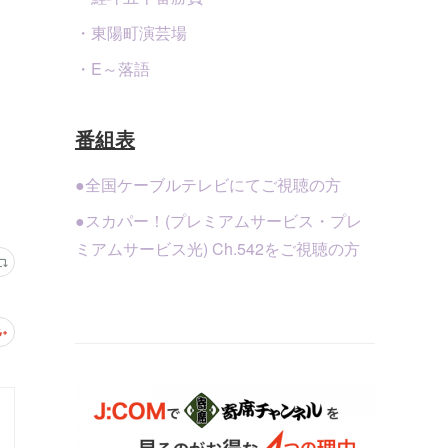
・東陽町演芸場
・E～落語
番組表
●全国ケーブルテレビにてご視聴の方
●スカパー！(プレミアムサービス・プレ
ミアムサービス光) Ch.542をご視聴の方