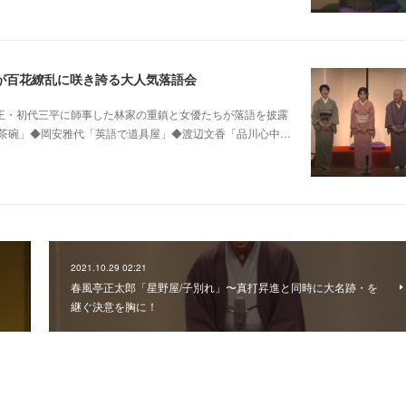
が百花繚乱に咲き誇る大人気落語会
0 他昭和の爆笑王・初代三平に師事した林家の重鎮と女優たちが落語を披露
茶碗」◆岡安雅代「英語で道具屋」◆渡辺文香「品川心中…
2021.10.29 02:21
春風亭正太郎「星野屋/子別れ」〜真打昇進と同時に大名跡・を
継ぐ決意を胸に！