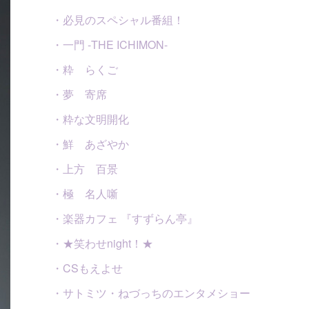
・必見のスペシャル番組！
・一門 -THE ICHIMON-
・粋 らくご
・夢 寄席
・粋な文明開化
・鮮 あざやか
・上方 百景
・極 名人噺
・楽器カフェ 『すずらん亭』
・★笑わせnight！★
・CSもえよせ
・サトミツ・ねづっちのエンタメショー