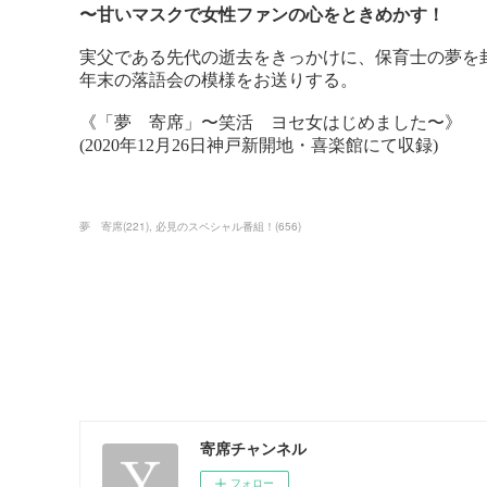
夢 寄席
(
221
)
必見のスペシャル番組！
(
656
)
寄席チャンネル
フォロー