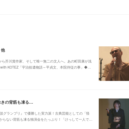
 他
0 他パンク歌手から芥川賞作家、そして唯一無二の文人へ。あの町田康が浅
ith KOTEZ「宇治拾遺物語～平貞文、本院侍従の事」◆…
おきの背筋も凍る…
 他稲川淳二『怪談グランプリ』で優勝した実力派！古典芸能としての「怪
からない背筋も凍る独演会をたっぷり！「けっして一人で…