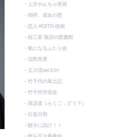
・上方やんちゃ寄席
・嗚呼、成金の壁
・恋人-KOITO-指南
・桂三若 落語の図書館
・氣になるふたり会
・沈黙寄席
・立川流ver.3.01
・竹千代の風土記
・竹千代学習会
・落語道（らくご，どう？）
・行楽日和
・鯉斗に訊け！！
・鯉斗五十番勝負