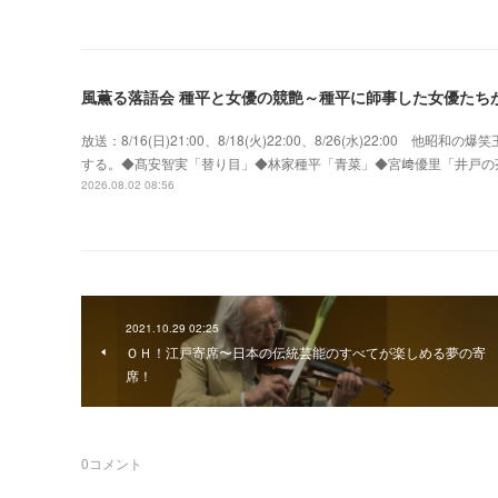
風薫る落語会 種平と女優の競艶～種平に師事した女優たち
放送：8/16(日)21:00、8/18(火)22:00、8/26(水)22:0
する。◆髙安智実「替り目」◆林家種平「青菜」◆宮﨑優里「井戸の
2026.08.02 08:56
2021.10.29 02:25
ＯＨ！江戸寄席〜日本の伝統芸能のすべてが楽しめる夢の寄
席！
0
コメント