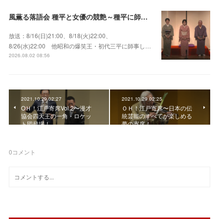
風薫る落語会 種平と女優の競艶～種平に師事した女優たちが百花繚乱に咲き誇る大人気落語会
放送：8/16(日)21:00、8/18(火)22:00、
8/26(水)22:00 他昭和の爆笑王・初代三平に師事し…
2026.08.02 08:56
2021.10.29 02:27
2021.10.29 02:25
OＨ！江戸寄席Vol.2〜漫才
ＯＨ！江戸寄席〜日本の伝
協会四天王の一角・ロケッ
統芸能のすべてが楽しめる
ト団登場！
夢の寄席！
0
コメント