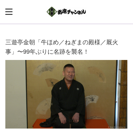
三遊亭金朝「牛ほめ／ねぎまの殿様／厩火
事」〜99年ぶりに名跡を襲名！