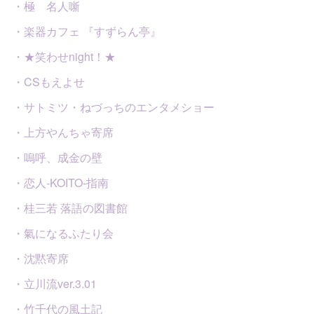
・極 名人噺
・楽器カフェ 『すずらん亭』
・★笑わせnight！★
・CSもえよせ
・サトミツ・ねづっちのエンタメショー
・上方やんちゃ寄席
・嗚呼、成金の壁
・恋人-KOITO-指南
・桂三若 落語の図書館
・氣になるふたり会
・沈黙寄席
・立川流ver.3.01
・竹千代の風土記