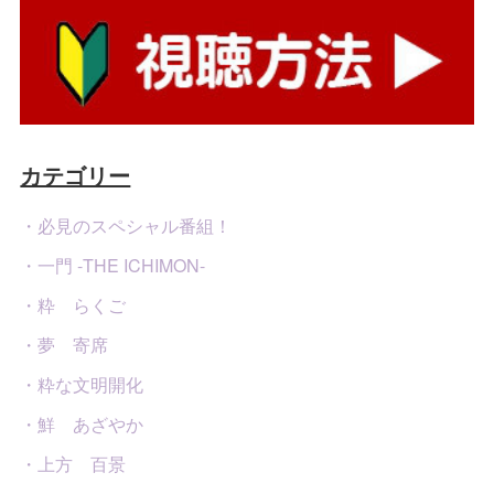
カテゴリー
・必見のスペシャル番組！
・一門 -THE ICHIMON-
・粋 らくご
・夢 寄席
・粋な文明開化
・鮮 あざやか
・上方 百景