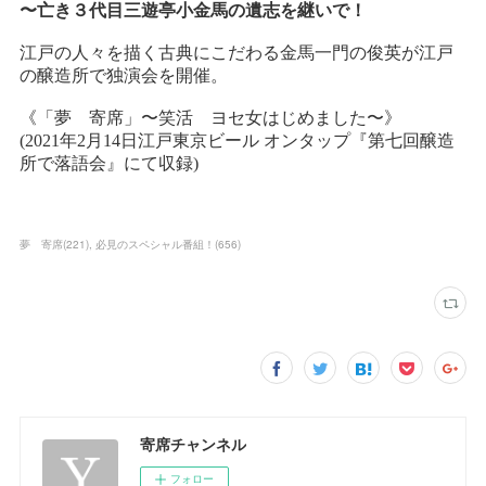
夢 寄席
(
221
)
必見のスペシャル番組！
(
656
)
寄席チャンネル
フォロー