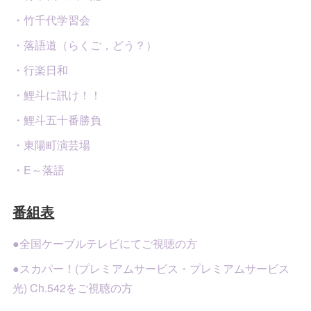
・竹千代学習会
・落語道（らくご，どう？）
・行楽日和
・鯉斗に訊け！！
・鯉斗五十番勝負
・東陽町演芸場
・E～落語
番組表
●全国ケーブルテレビにてご視聴の方
●スカパー！(プレミアムサービス・プレミアムサービス
光) Ch.542をご視聴の方