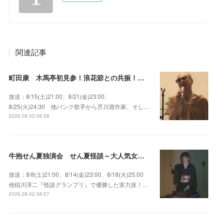
関連記事
町田康 木馬亭初見参！浪花節との共振！～マチダ地蔵尊 他
放送：8/15(土)21:00、8/21(金)23:00、
8/25(火)24:30 他パンク歌手から芥川賞作家、そし…
2026.08.02 08:58
牛抱せん夏独演会 せん夏怪談～大人気女性怪談師とっておきの背筋も凍る…
放送：8/8(土)21:00、8/14(金)23:00、8/18(火)25:00
他稲川淳二『怪談グランプリ』で優勝した実力派！…
2026.08.02 08:57